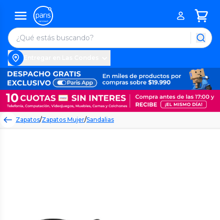
Entregar en Las Condes
Zapatos
/
Zapatos Mujer
/
Sandalias