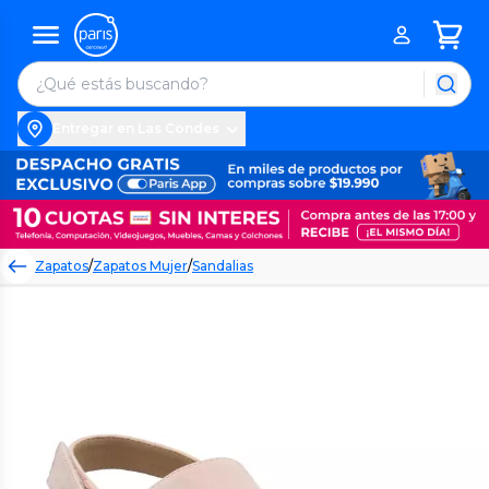
Entregar en Las Condes
Zapatos
/
Zapatos Mujer
/
Sandalias