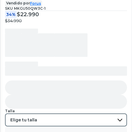
Vendido por
Forus
SKU
MKGU50QW3C-1
$22.990
34%
$34.990
Talla