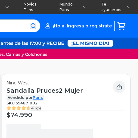
Novios
Mundo
Te
Paris
Paris
ayudamos
¡Hola! Ingresa o regístrate
Nine West
Sandalia Pruces2 Mujer
Vendido por
Paris
SKU
594871002
4.6
(
5
)
$74.990