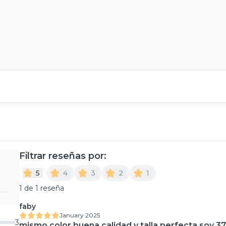
Filtrar reseñas por:
5
4
3
2
1
1 de 1 reseña
faby
January 2025
3
mismo color buena calidad y talla perfecta soy 37