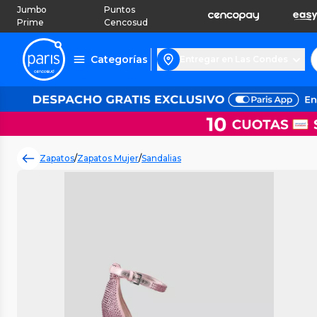
Jumbo
Puntos
Prime
Cencosud
Categorías
Entregar en Las Condes
Zapatos
/
Zapatos Mujer
/
Sandalias