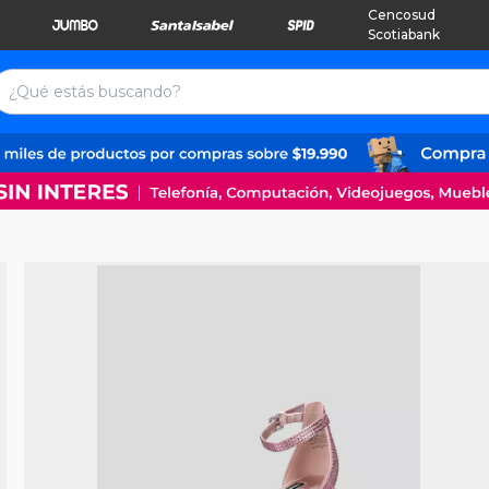
Cencosud
Scotiabank