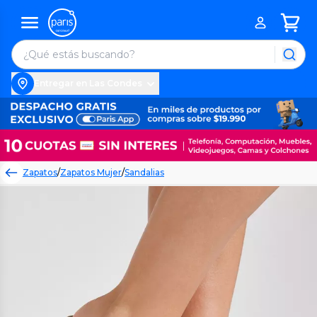
Entregar en Las Condes
Zapatos
/
Zapatos Mujer
/
Sandalias