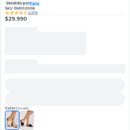
Vendido por
Paris
SKU
366102008
4.3
(
11
)
$29.990
Color:
Dorado