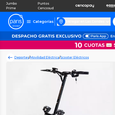
Jumbo
Puntos
Prime
Cencosud
Categorías
Entregar en Las Condes
Deportes
/
Movilidad Eléctrica
/
Scooter Eléctricos