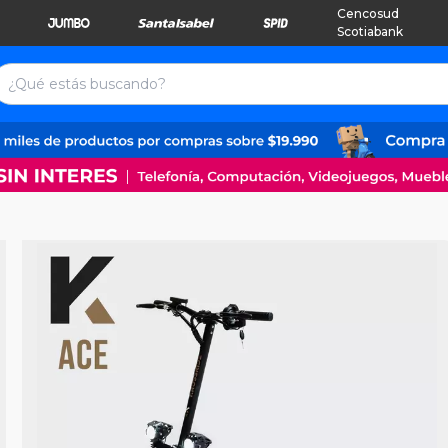
Cencosud
Scotiabank