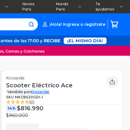
Novios
Mundo
Te
Paris
Paris
ayudamos
¡Hola! Ingresa o regístrate
Krossride
Scooter Eléctrico Ace
Vendido por
Krossride
SKU
MKCBS20GDI-1
5
(
1
)
$816.990
14%
$960.000