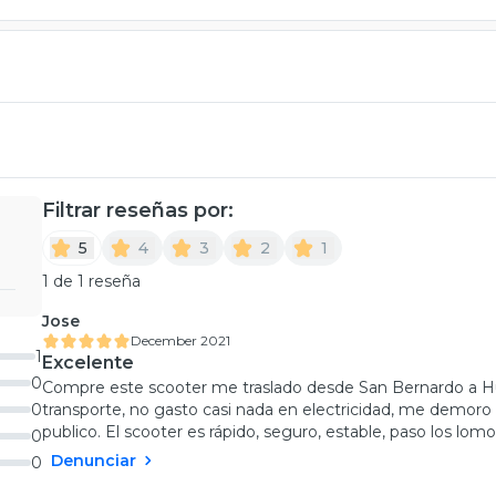
Filtrar reseñas por:
5
4
3
2
1
1 de 1 reseña
Jose
December 2021
1
Excelente
0
Compre este scooter me traslado desde San Bernardo a Hu
0
transporte, no gasto casi nada en electricidad, me demor
publico. El scooter es rápido, seguro, estable, paso los lo
0
Denunciar
0