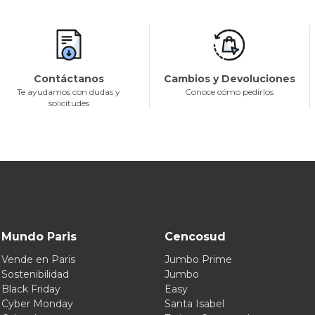
Contáctanos
Cambios y Devoluciones
Te ayudamos con dudas y
Conoce cómo pedirlos
solicitudes
Mundo Paris
Cencosud
Vende en Paris
Jumbo Prime
Sostenibilidad
Jumbo
Black Friday
Easy
Cyber Monday
Santa Isabel