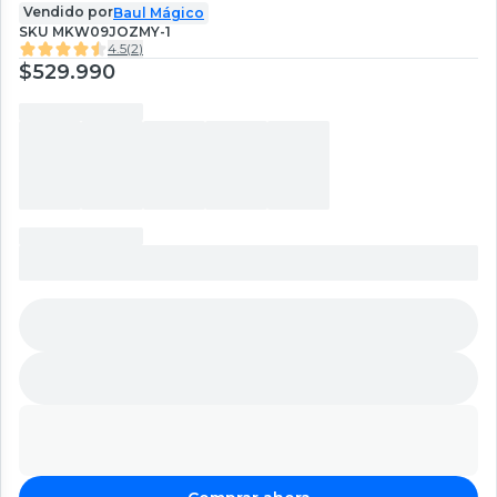
Vendido por
Baul Mágico
SKU
MKW09JOZMY-1
4.5
(
2
)
$529.990