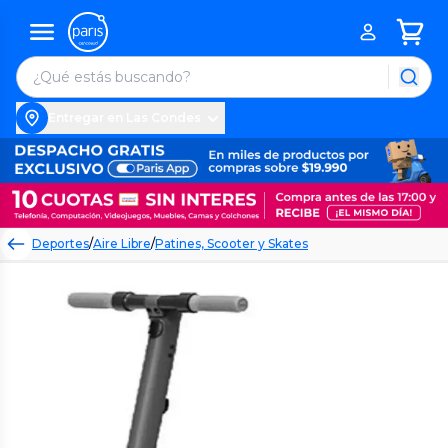
Entregar en Las Condes
Deportes
/
Aire Libre
/
Patines, Scooter y Skates