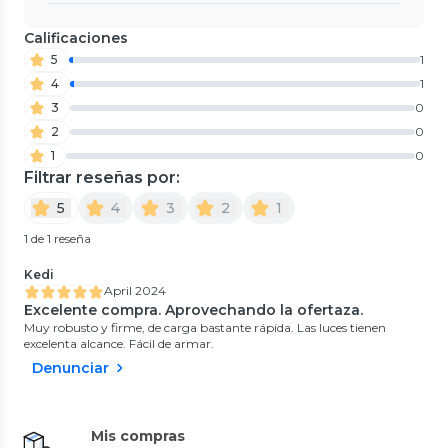
Calificaciones
5
1
4
1
3
0
2
0
1
0
Filtrar reseñas por:
5
4
3
2
1
1 de 1 reseña
Kedi
April 2024
Excelente compra. Aprovechando la ofertaza.
Muy robusto y firme, de carga bastante rápida. Las luces tienen
excelenta alcance. Fácil de armar.
Denunciar
Mis compras