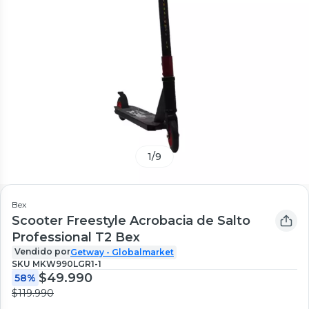
1
/
9
Bex
Scooter Freestyle Acrobacia de Salto
Professional T2 Bex
Vendido por
Getway - Globalmarket
SKU
MKW990LGR1-1
$49.990
58%
$119.990