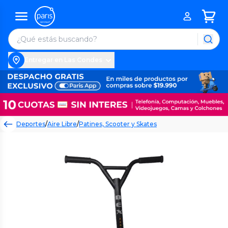
Entregar en Las Condes
Deportes
/
Aire Libre
/
Patines, Scooter y Skates