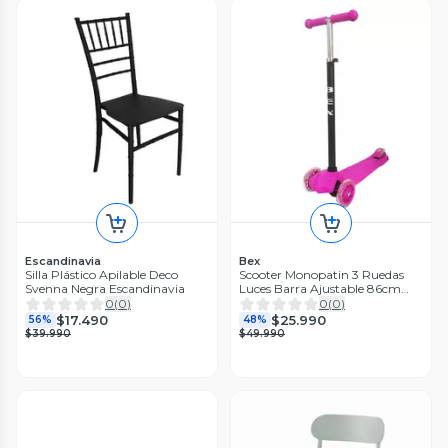
Escandinavia
Bex
Silla Plástico Apilable Deco
Scooter Monopatin 3 Ruedas
Svenna Negra Escandinavia
Luces Barra Ajustable 86cm
Rosa Bex
0
(
0
)
0
(
0
)
$17.490
$25.990
56%
48%
$39.990
$49.990