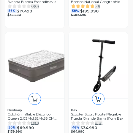
Svenna Blanca Escandinavia
Borneo National Geographic
0
(
0
)
5
(
1
)
$17.490
$199.990
56%
58%
$39.990
$487.690
Bestway
Bex
Colchón Inflable Eléctrico
Scooter Sport Route Plegable
Queen 2.03Mx1.52Mx56 CM
Rueda Grande Barra 91cm Bex
Bestway
0
(
0
)
0
(
0
)
$69.990
$34.990
50%
46%
$139.990
$64.990