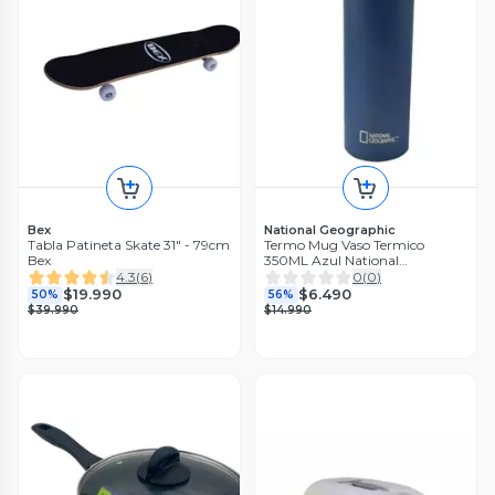
Bex
National Geographic
Tabla Patineta Skate 31" - 79cm
Termo Mug Vaso Termico
Bex
350ML Azul National
Geographic
4.3
(
6
)
0
(
0
)
$19.990
$6.490
50%
56%
$39.990
$14.990