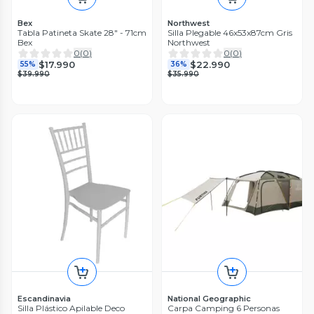
Bex
Northwest
Tabla Patineta Skate 28" - 71cm
Silla Plegable 46x53x87cm Gris
Bex
Northwest
0
(
0
)
0
(
0
)
$17.990
$22.990
55%
36%
$39.990
$35.990
Escandinavia
National Geographic
Silla Plástico Apilable Deco
Carpa Camping 6 Personas