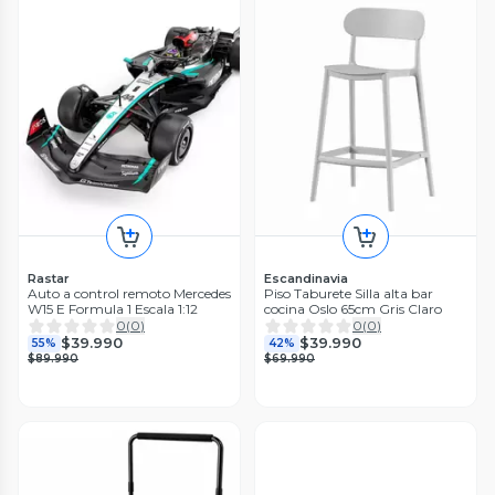
Rastar
Escandinavia
Auto a control remoto Mercedes
Piso Taburete Silla alta bar
W15 E Formula 1 Escala 1:12
cocina Oslo 65cm Gris Claro
0
(
0
)
0
(
0
)
$39.990
$39.990
55%
42%
$89.990
$69.990