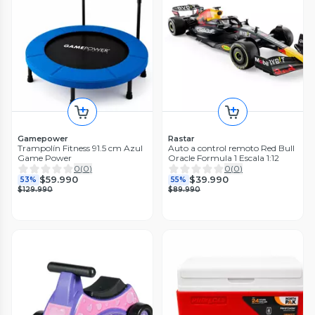
Gamepower
Rastar
Trampolín Fitness 91.5 cm Azul
Auto a control remoto Red Bull
Game Power
Oracle Formula 1 Escala 1:12
0
(
0
)
0
(
0
)
$59.990
$39.990
53%
55%
$129.990
$89.990