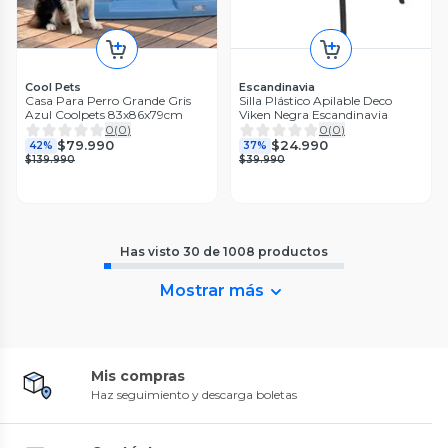
Cool Pets
Escandinavia
Casa Para Perro Grande Gris
Silla Plástico Apilable Deco
Azul Coolpets 83x86x79cm
Viken Negra Escandinavia
0
(
0
)
0
(
0
)
$79.990
$24.990
42%
37%
$139.990
$39.990
Has visto
30
de
1008
productos
Mostrar más
Mis compras
Haz seguimiento y descarga boletas