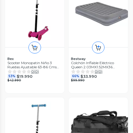
Bex
Bestway
Scooter Monopatin Niño 3
Colchón Inflable Eléctrico
Ruedas Ajustable 63-86 Cms
Queen 2.03MX1.52MX36
Rosa Bex
Bestway
0
(
0
)
0
(
0
)
$19.990
$33.990
53%
66%
$42.990
$99.990