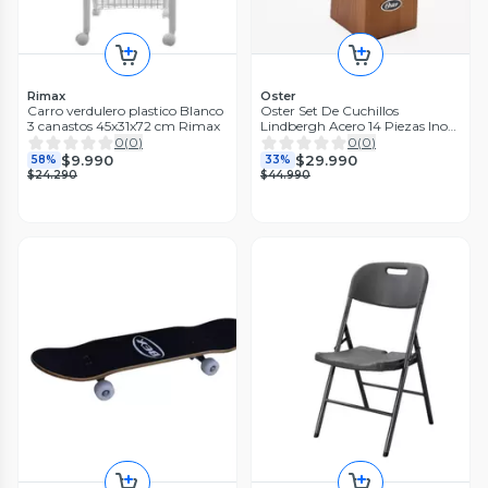
Rimax
Oster
Carro verdulero plastico Blanco
Oster Set De Cuchillos
3 canastos 45x31x72 cm Rimax
Lindbergh Acero 14 Piezas Inox
Negro
0
(
0
)
0
(
0
)
$9.990
$29.990
58%
33%
$24.290
$44.990