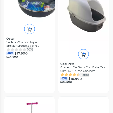
Oster
Sartén Wok con tapa
antiadherente 24 cm
Clairborne Oster
0
(
0
)
$17.990
48%
$34.990
Cool Pets
Arenero De Gato Con Pala Gris
61x41.5x41 Cms Coolpets
4.8
(
5
)
$16.990
43%
$29.990