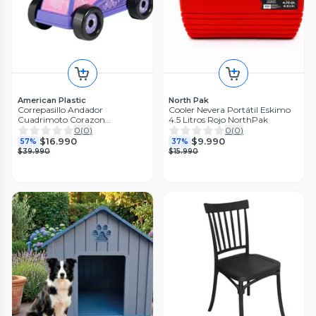
American Plastic
North Pak
Correpasillo Andador
Cooler Nevera Portátil Eskimo
Cuadrimoto Corazon
4.5 Litros Rojo NorthPak
48x27x31Cm
0
(
0
)
0
(
0
)
$16.990
$9.990
57%
37%
$39.990
$15.990