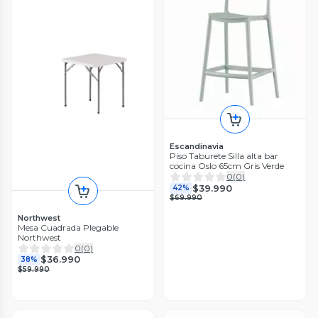
Escandinavia
Piso Taburete Silla alta bar
cocina Oslo 65cm Gris Verde
0
(
0
)
$39.990
42%
$69.990
Northwest
Mesa Cuadrada Plegable
Northwest
0
(
0
)
$36.990
38%
$59.990