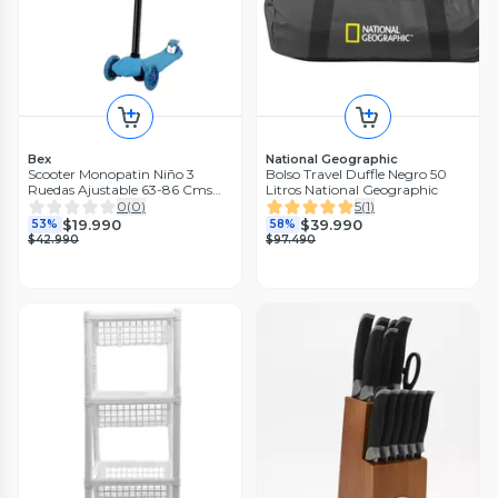
Bex
National Geographic
Scooter Monopatin Niño 3
Bolso Travel Duffle Negro 50
Ruedas Ajustable 63-86 Cms
Litros National Geographic
Azul Bex
0
(
0
)
5
(
1
)
$19.990
$39.990
53%
58%
$42.990
$97.490