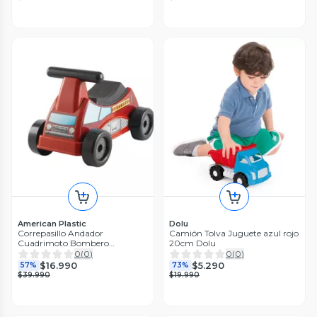
American Plastic
Dolu
Correpasillo Andador
Camión Tolva Juguete azul rojo
Cuadrimoto Bombero
20cm Dolu
48x27x31 Cms
0
(
0
)
0
(
0
)
$16.990
$5.290
57%
73%
$39.990
$19.990