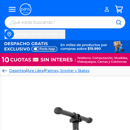
Entregar en Las Condes
Deportes
/
Aire Libre
/
Patines, Scooter y Skates