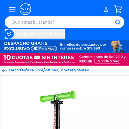
Entregar en Las Condes
Deportes
/
Aire Libre
/
Patines, Scooter y Skates