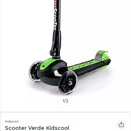
1
/
2
Kidscool
Scooter Verde Kidscool