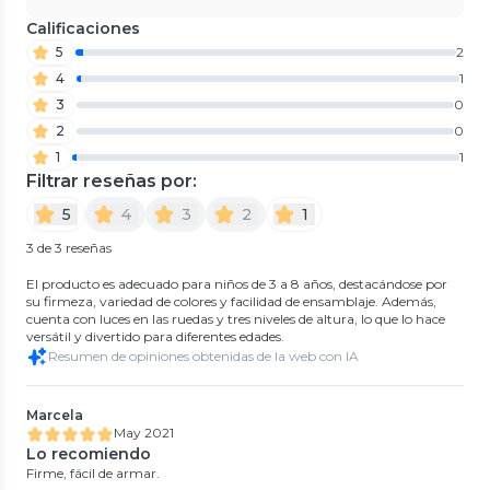
Calificaciones
5
2
4
1
3
0
2
0
1
1
Filtrar reseñas por:
5
4
3
2
1
3 de 3 reseñas
El producto es adecuado para niños de 3 a 8 años, destacándose por
su firmeza, variedad de colores y facilidad de ensamblaje. Además,
cuenta con luces en las ruedas y tres niveles de altura, lo que lo hace
versátil y divertido para diferentes edades.
Resumen de opiniones obtenidas de la web con IA
Marcela
May 2021
Lo recomiendo
Firme, fácil de armar.