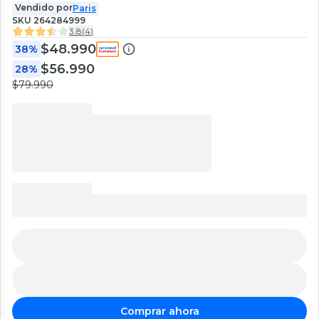
Vendido por
Paris
SKU
264284999
3.8
(
4
)
$48.990
38%
$56.990
28%
$79.990
Comprar ahora