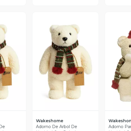
revia
Vista Previa
V
Wakeshome
Wakesho
 De
Adorno De Arbol De
Adorno Par