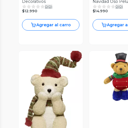
Decorativos
Navidad Oso Pel
0
(
0
)
0
(
0
)
Pascuero Navid
$12.990
$14.990
Agregar al carro
Agregar a
Vista P
Vista Previa