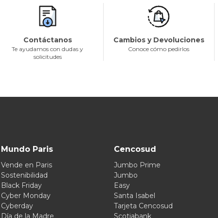
Contáctanos
Cambios y Devoluciones
Te ayudamos con dudas y
Conoce cómo pedirlos
solicitudes
Mundo Paris
Cencosud
Vende en Paris
Jumbo Prime
Sostenibilidad
Jumbo
Black Friday
Easy
Cyber Monday
Santa Isabel
Cyberday
Tarjeta Cencosud
Día de la Madre
Scotiabank