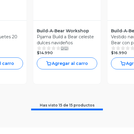
Build-A-Bear Workshop
Build-A-B
uetes 20
Pijama Build a Bear celeste
Vestido na
dulces navideños
Bear con p
0
(
0
)
$14.990
$16.990
l carro
Agregar al carro
Agr
Has visto
15
de
15
productos