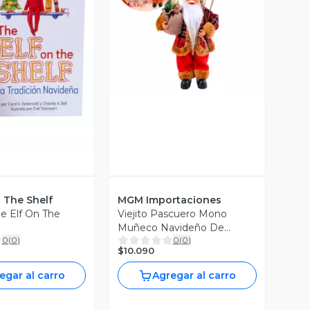
Vista Previa
ista Previa
 The Shelf
MGM Importaciones
e Elf On The
Viejito Pascuero Mono
Muñeco Navideño De
0
(
0
)
0
(
0
)
Decoracion Adorno
$10.090
egar al carro
Agregar al carro