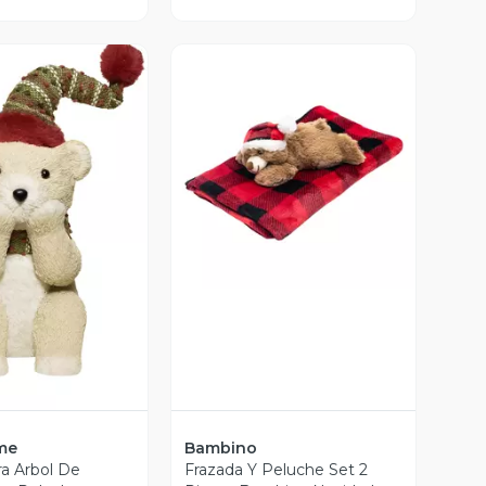
Vista Previa
ista Previa
me
Bambino
a Arbol De
Frazada Y Peluche Set 2