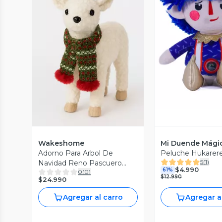
Vista P
Vista Previa
Wakeshome
Mi Duende Mági
Adorno Para Arbol De
Peluche Hukarere
5
(
1
)
Navidad Reno Pascuero
$4.990
61%
0
(
0
)
Peluche Navideño 38cm
$12.990
$24.990
Agregar al carro
Agregar a