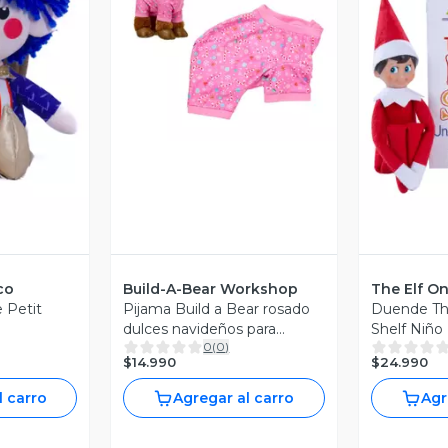
Vista Previa
revia
V
co
Build-A-Bear Workshop
The Elf On
 Petit
Pijama Build a Bear rosado
Duende Th
dulces navideños para
Shelf Niño
0
(
0
)
peluche
$14.990
$24.990
l carro
Agregar al carro
Agr