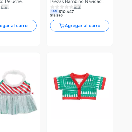
so Peluche
Piezas Bambino Navidad
0
(
0
)
0
(
0
)
Navideño 31cm
Oso Café
$10.447
14%
$12.290
egar al carro
Agregar al carro
ista Previa
Vista Previa