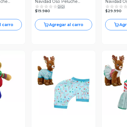
uche
Navidad Oso Peluche
Navidad O
0
(
0
)
eño 28cm
Pascuero Navideño 39cm
Pascuero 
$19.980
$29.990
l carro
Agregar al carro
Agr
revia
Vista Previa
V