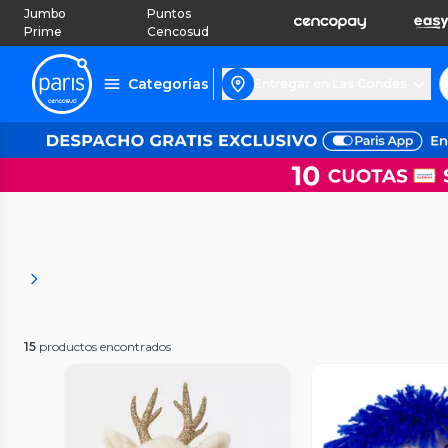
Jumbo
Puntos
Prime
Cencosud
Categorías
Entregar en Las Condes
15
productos encontrados