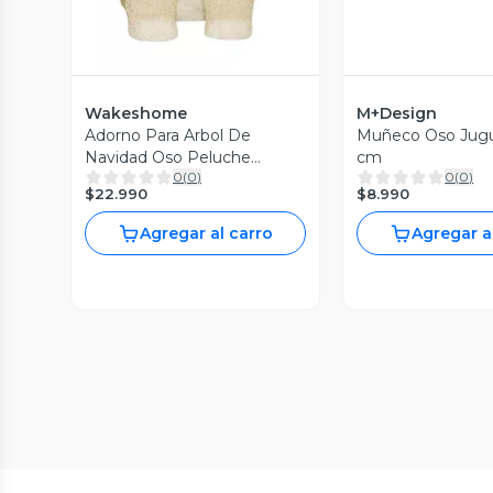
Wakeshome
M+Design
Adorno Para Arbol De
Muñeco Oso Jug
Navidad Oso Peluche
cm
0
(
0
)
0
(
0
)
Pascuero Navideño 25cm
$22.990
$8.990
Agregar al carro
Agregar a