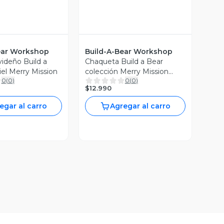
ear Workshop
Build-A-Bear Workshop
videño Build a
Chaqueta Build a Bear
iel Merry Mission
colección Merry Mission
0
(
0
)
0
(
0
)
navideña
$12.990
egar al carro
Agregar al carro