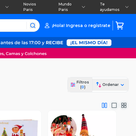
Novios
Mundo
Te
Paris
Paris
ayudamos
¡Hola! Ingresa o regístrate
Filtros
Ordenar
(
0
)