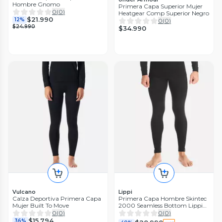
Hombre Gnomo
Primera Capa Superior Mujer
0
(
0
)
Heatgear Comp Superior Negro
$21.990
12%
0
(
0
)
$24.990
$34.990
Vulcano
Lippi
Calza Deportiva Primera Capa
Primera Capa Hombre Skintec
Mujer Built To Move
2000 Seamless Bottom Lippi
I25
0
(
0
)
0
(
0
)
$15.794
36%