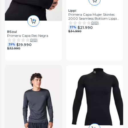
Lippi
Primera Capa Mujer Skintec
2000 Seamless Bottom Lippi
I25
0
(
0
)
$21.990
37%
$34.990
BSoul
Primera Capa Rec Negra
0
(
0
)
$19.990
39%
$32.990