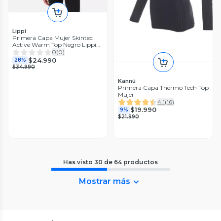
Lippi
Primera Capa Mujer Skintec
Active Warm Top Negro Lippi
V26
0
(
0
)
$24.990
28%
$34.990
Kannú
Primera Capa Thermo Tech Top
Mujer
4.1
(
16
)
$19.990
9%
$21.990
Has visto
30
de
64
productos
Mostrar más