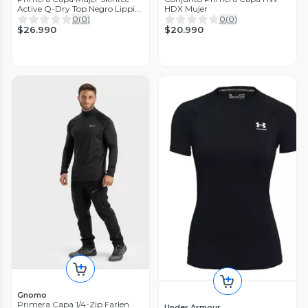
Active Q-Dry Top Negro Lippi
HDX Mujer
V26
0
(
0
)
0
(
0
)
$26.990
$20.990
Gnomo
Primera Capa 1/4-Zip Farlen
Under Armour