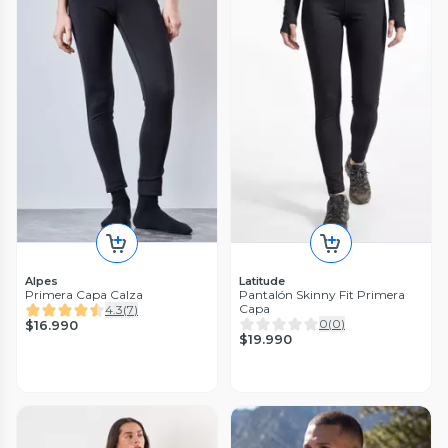
Alpes
Latitude
Primera Capa Calza
Pantalón Skinny Fit Primera
Capa
4.3
(
7
)
0
(
0
)
$16.990
$19.990