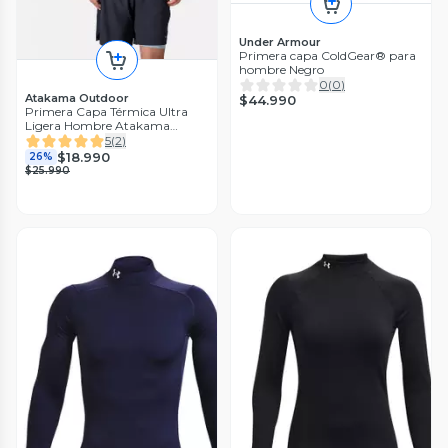
Under Armour
Primera capa ColdGear® para
hombre Negro
0
(
0
)
Atakama Outdoor
$44.990
Primera Capa Térmica Ultra
Ligera Hombre Atakama
Outdoor
5
(
2
)
$18.990
26%
$25.990