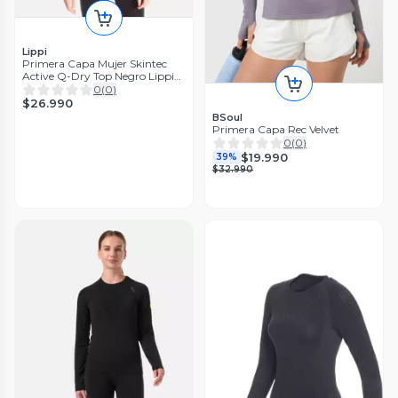
Lippi
Primera Capa Mujer Skintec
Active Q-Dry Top Negro Lippi
I26
0
(
0
)
$26.990
BSoul
Primera Capa Rec Velvet
0
(
0
)
$19.990
39%
$32.990