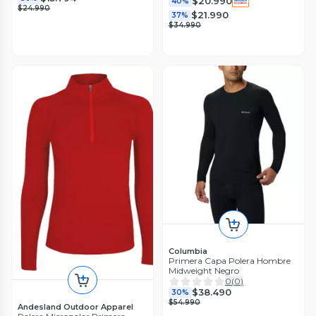
$20.990
40%
$24.990
$21.990
37%
$34.990
Columbia
Primera Capa Polera Hombre
Midweight Negro
0
(
0
)
$38.490
30%
$54.990
Andesland Outdoor Apparel