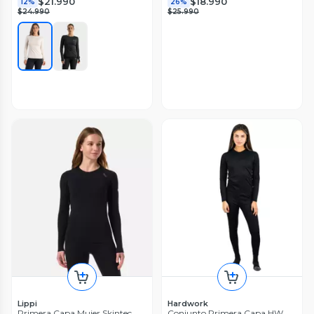
$21.990
$18.990
12%
26%
$24.990
$25.990
Lippi
Hardwork
Primera Capa Mujer Skintec
Conjunto Primera Capa HW