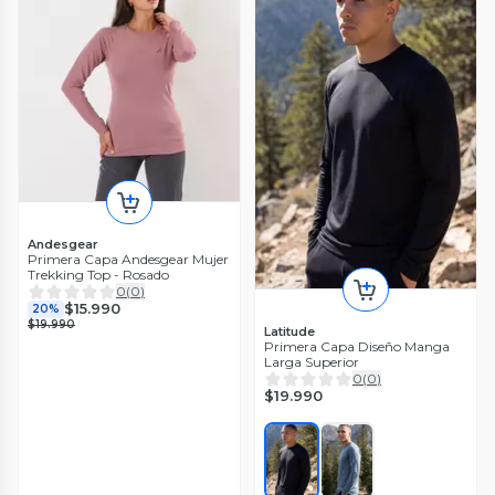
Andesgear
Primera Capa Andesgear Mujer
Trekking Top - Rosado
0
(
0
)
$15.990
20%
$19.990
Latitude
Primera Capa Diseño Manga
Larga Superior
0
(
0
)
$19.990