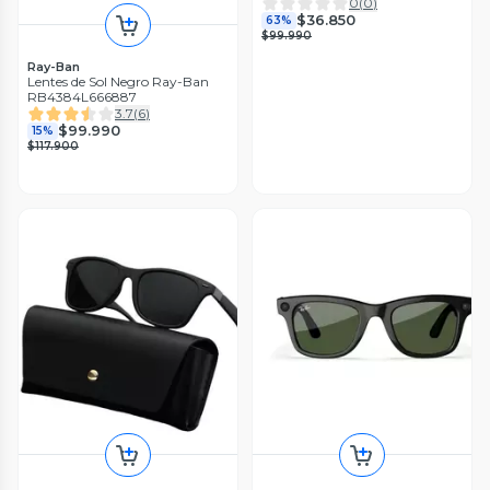
0
(
0
)
$36.850
63%
$99.990
Ray-Ban
Lentes de Sol Negro Ray-Ban
RB4384L666887
3.7
(
6
)
$99.990
15%
$117.900