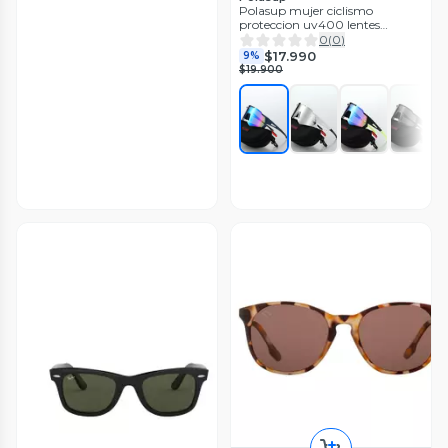
Polasup mujer ciclismo
proteccion uv400 lentes
deportivos hombre bicicleta
0
(
0
)
golf Anteojos
$17.990
9%
$19.900