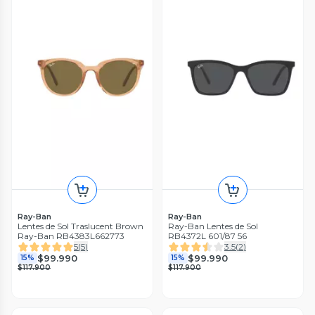
Ray-Ban
Ray-Ban
Lentes de Sol Traslucent Brown
Ray-Ban Lentes de Sol
Ray-Ban RB4383L662773
RB4372L 601/87 56
5
(
5
)
3.5
(
2
)
$99.990
$99.990
15%
15%
$117.900
$117.900