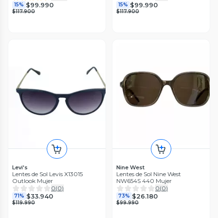
$99.990
$99.990
15%
15%
$117.900
$117.900
Levi's
Nine West
Lentes de Sol Levis X13015
Lentes de Sol Nine West
Outlook Mujer
NW654S 440 Mujer
0
(
0
)
0
(
0
)
$33.940
$26.180
71%
73%
$119.990
$99.990