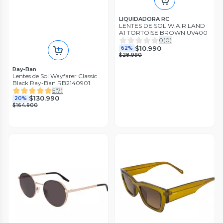
LIQUIDADORA RC
LENTES DE SOL W.A.R LAND
A1 TORTOISE BROWN UV400
0
(
0
)
$10.990
62%
$28.990
Ray-Ban
Lentes de Sol Wayfarer Classic
Black Ray-Ban RB2140901
5
(
7
)
$130.990
20%
$164.900