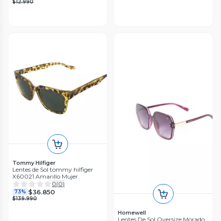
$12.990
Tommy Hilfiger
Lentes de Sol tommy hilfiger
X60021 Amarillo Mujer
0
(
0
)
$36.850
73%
$139.990
Homewell
Lentes De Sol Oversize Morado