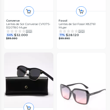
Converse
Fossil
Lentes de Sol Converse CV107S-
Lentes de Sol Fossil X82761
5120780 Mujer
Mujer
0
(
0
)
0
(
0
)
$32.000
$28.120
64%
71%
$89.990
$99.990