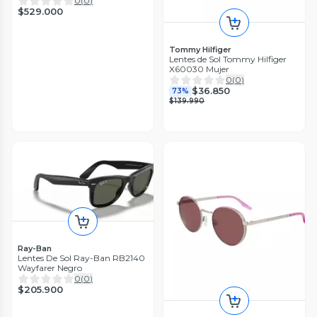
0
(
0
)
$529.000
Tommy Hilfiger
Lentes de Sol Tommy Hilfiger
X60030 Mujer
0
(
0
)
$36.850
73%
$139.990
Ray-Ban
Lentes De Sol Ray-Ban RB2140
Wayfarer Negro
0
(
0
)
$205.900