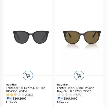
Ray-Ban
Ray-Ban
Lentes de Sol Negro Ray-Ban
Lentes De Sol Dark Havana
RB4383L60187
Ray-Ban RB4383L71073
2.3
(
3
)
0
(
0
)
$99.990
$99.990
15%
15%
$117.900
$117.900