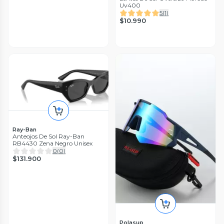
Uv400
5
(
1
)
$10.990
Ray-Ban
Anteojos De Sol Ray-Ban
RB4430 Zena Negro Unisex
0
(
0
)
$131.900
Polasup