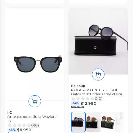
Polasup
POLASUP LENTES DE SOL
Gafas de sol polarizadas cl sicas
elegantes de estilo retro y con
0
(
0
)
protecci n
$12.990
34%
$19.900
i-D
Anteojos de sol Julia Wayfarer
ID
0
(
0
)
$6.990
46%