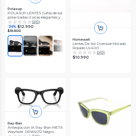
Polasup
POLASUP LENTES Gafas de sol
polarizadas cl sicas elegantes y
casuales de media montura de
0
(
0
)
metal
$12.990
34%
$19.900
Homewell
Lentes De Sol Oversize Morado
Rosado Uv400
0
(
0
)
$10.990
Ray-Ban
Anteojos con IA Ray-Ban META
Wayfarer 0RW4012 Negro
Unisex