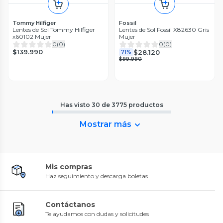
Tommy Hilfiger
Fossil
Lentes de Sol Tommy Hilfiger
Lentes de Sol Fossil X82630 Gris
x60102 Mujer
Mujer
0
(
0
)
0
(
0
)
$139.990
$28.120
71%
$99.990
Has visto
30
de
3775
productos
Mostrar más
Mis compras
Haz seguimiento y descarga boletas
Contáctanos
Te ayudamos con dudas y solicitudes