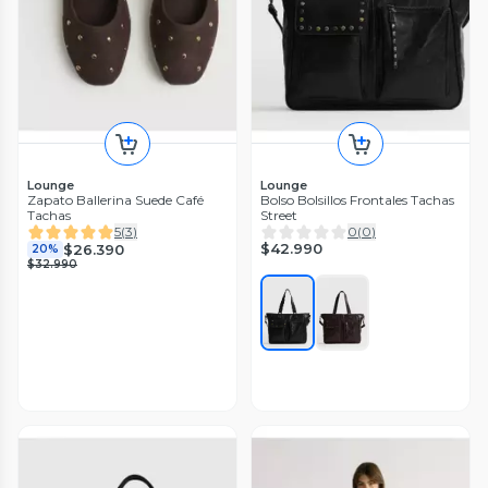
Lounge
Lounge
Zapato Ballerina Suede Café
Bolso Bolsillos Frontales Tachas
Tachas
Street
5
(
3
)
0
(
0
)
$42.990
$26.390
20%
$32.990