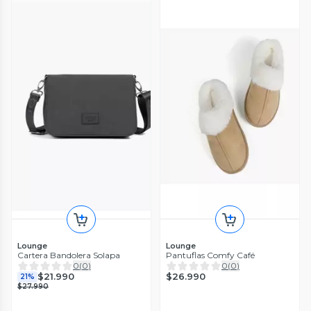
Lounge
Lounge
Cartera Bandolera Solapa
Pantuflas Comfy Café
0
(
0
)
0
(
0
)
$26.990
$21.990
21%
$27.990