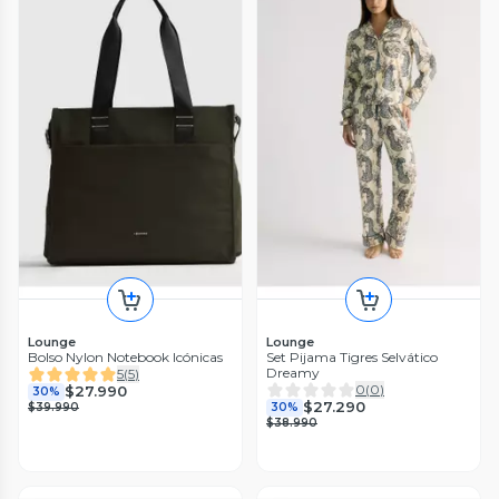
Lounge
Lounge
Bolso Nylon Notebook Icónicas
Set Pijama Tigres Selvático
Dreamy
5
(
5
)
0
(
0
)
$27.990
30%
$27.290
$39.990
30%
$38.990