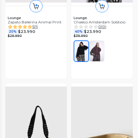
Lounge
Lounge
Zapato Ballerina Animal Print
Chaleco Amsterdam Solsticio
5
(
1
)
0
(
0
)
$23.990
$23.990
20%
40%
$29.990
$39.990