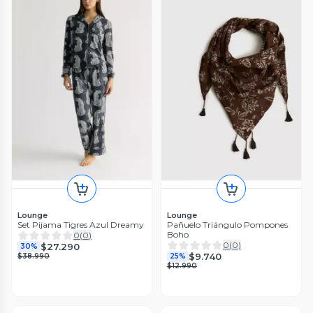
Lounge
Lounge
Set Pijama Tigres Azul Dreamy
Pañuelo Triángulo Pompones
Boho
0
(
0
)
0
(
0
)
$27.290
30%
$9.740
$38.990
25%
$12.990