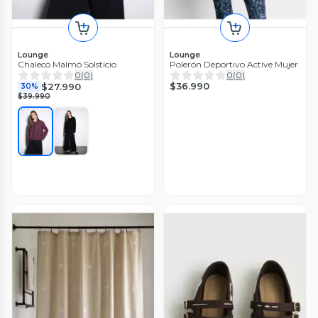
Lounge
Lounge
Chaleco Malmö Solsticio
Polerón Deportivo Active Mujer
0
(
0
)
0
(
0
)
$36.990
$27.990
30%
$39.990