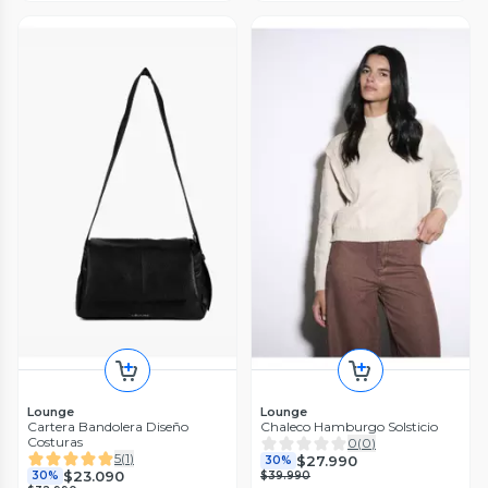
Lounge
Lounge
Cartera Bandolera Diseño
Chaleco Hamburgo Solsticio
Costuras
0
(
0
)
5
(
1
)
$27.990
30%
$23.090
30%
$39.990