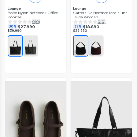
Lounge
Lounge
Bolso Nylon Notebook Office
Cartera De Hombro Medialuna
Icónicas
Teijda Woman
0
(
0
)
0
(
0
)
$27.990
$18.890
30%
37%
$39.990
$29.990