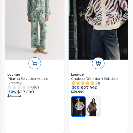
Lounge
Lounge
Pijama Selvático Vuelos
Chaleco Róterdam Solsticio
Dreamy
5
(
1
)
0
(
0
)
$27.990
30%
$27.290
30%
$39.990
$38.990