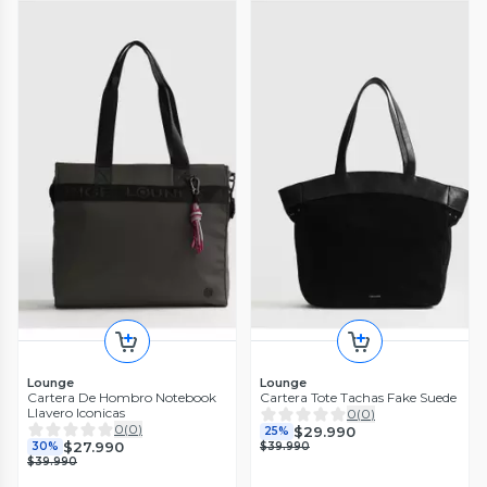
Lounge
Lounge
Cartera De Hombro Notebook
Cartera Tote Tachas Fake Suede
Llavero Iconicas
0
(
0
)
0
(
0
)
$29.990
25%
$27.990
30%
$39.990
$39.990