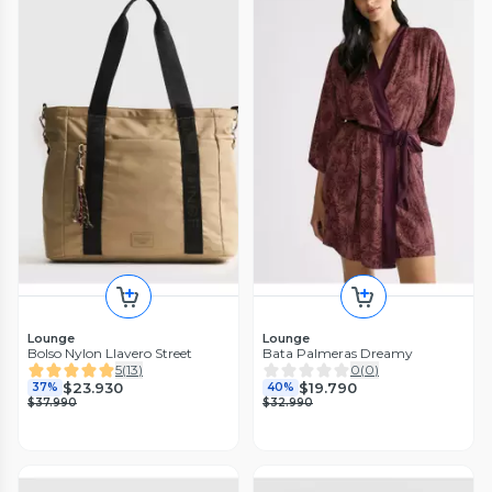
Lounge
Lounge
Bolso Nylon Llavero Street
Bata Palmeras Dreamy
5
(
13
)
0
(
0
)
$23.930
$19.790
37%
40%
$37.990
$32.990