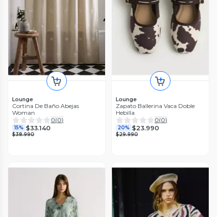
Lounge
Lounge
Cortina De Baño Abejas
Zapato Ballerina Vaca Doble
Woman
Hebilla
0
(
0
)
0
(
0
)
$33.140
$23.990
15%
20%
$38.990
$29.990