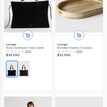
Lounge
Lounge
Bolso Notebook Fake Suede
Bandeja Madera Ovalada
0
(
0
)
0
(
0
)
$39.990
$32.990