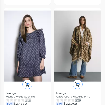
Lounge
Lounge
Vestido Viena Solsticio
Capa Cebra Alto Invierno
0
(
0
)
0
(
0
)
$27.990
$22.040
30%
37%