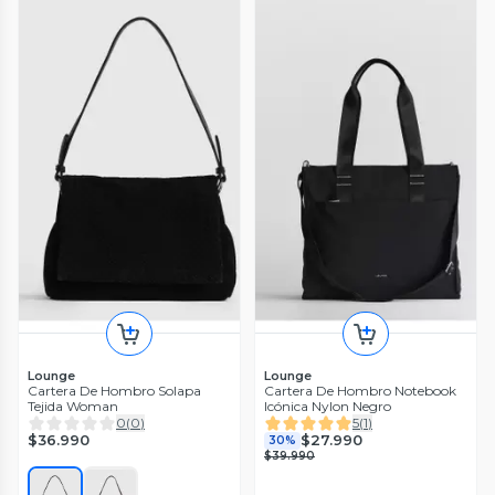
Lounge
Lounge
Cartera De Hombro Solapa
Cartera De Hombro Notebook
Tejida Woman
Icónica Nylon Negro
0
(
0
)
5
(
1
)
$36.990
$27.990
30%
$39.990