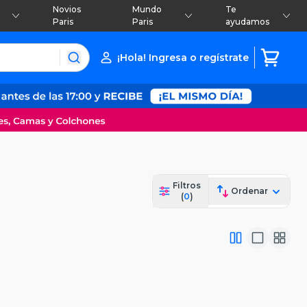
Novios
Mundo
Te
Paris
Paris
ayudamos
¡Hola! Ingresa o regístrate
Filtros
Ordenar
(
0
)