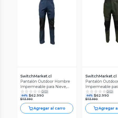
Vista Previa
Vista P
SwitchMarket.cl
SwitchMarket.cl
Pantalón Outdoor Hombre
Pantalón Outdoo
Impermeable para Nieve,
Impermeable para
0
(
0
)
0
(
0
)
Color Azul Oscuro, Talla S
Color Verde Musgo
$62.990
$62.990
44%
44%
$113.990
$113.990
Agregar al carro
Agregar a