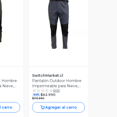
revia
Vista Previa
SwitchMarket.cl
r Hombre
Pantalón Outdoor Hombre
 Nieve,
Impermeable para Nieve,
0
(
0
)
, Talla L
Color Plateado, Talla S
$62.990
44%
$113.990
l carro
Agregar al carro