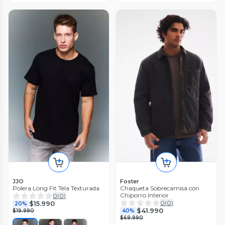
JJO
Foster
Polera Long Fit Tela Texturada
Chaqueta Sobrecamisa con
Chiporro Interior
0
(
0
)
0
(
0
)
$15.990
20%
$41.990
$19.990
40%
$69.990