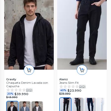
Gravity
Alaniz
Chaqueta Denim Lavada con
Jeans Slim Fit
Capucha
0
(
0
)
0
(
0
)
$23.990
40%
$39.990
20%
$39.990
$49.990