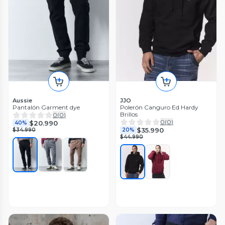
Aussie
JJO
Pantalón Garment dye
Polerón Canguro Ed Hardy
Brillos
0
(
0
)
0
(
0
)
$20.990
40%
$35.990
$34.990
20%
$44.990