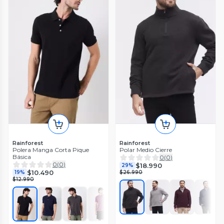
Rainforest
Rainforest
Polera Manga Corta Pique
Polar Medio Cierre
Básica
0
(
0
)
0
(
0
)
$18.990
29%
$10.490
19%
$26.990
$12.990