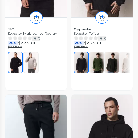
JJO
Opposite
Sweater Multipunto Raglan
Sweater Tejido
0
(
0
)
0
(
0
)
$27.990
$23.990
20%
20%
$34.990
$29.990