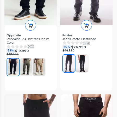
Opposite
Foster
Pantalón Pull Kntted Denim
Jeans Recto Elasticado
Color
0
(
0
)
0
(
0
)
$26.990
40%
$19.990
39%
$44.990
$32.990