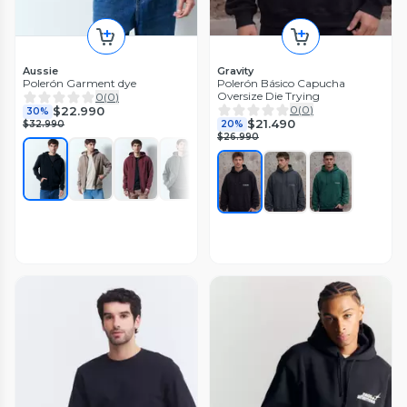
Aussie
Gravity
Polerón Garment dye
Polerón Básico Capucha
Oversize Die Trying
0
(
0
)
0
(
0
)
$22.990
30%
$21.490
$32.990
20%
$26.990