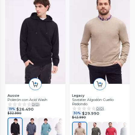
Aussie
Legacy
Polerón con Acid Wash
Sweater Algodón Cuello
Redondo
0
(
0
)
0
(
0
)
$26.490
19%
$29.990
$32.990
30%
$42.990