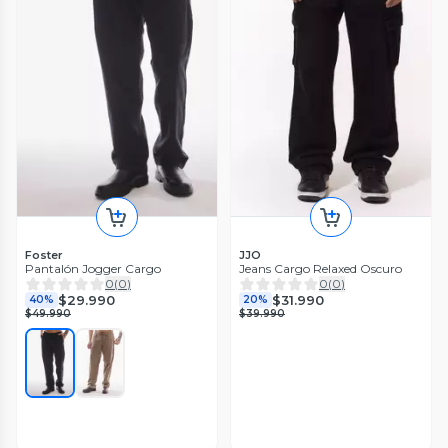
Foster
JJO
Pantalón Jogger Cargo
Jeans Cargo Relaxed Oscuro
0
(
0
)
0
(
0
)
$29.990
$31.990
40%
20%
$49.990
$39.990