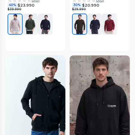
0
(
0
)
0
(
0
)
$23.990
$20.990
40%
30%
$39.990
$29.990