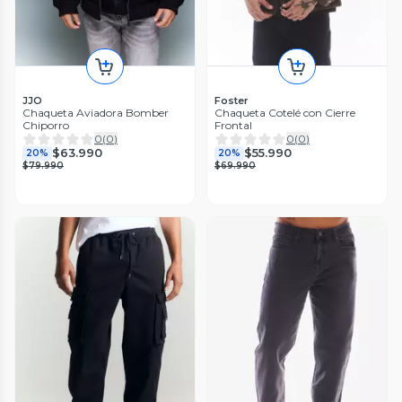
JJO
Foster
Chaqueta Aviadora Bomber
Chaqueta Cotelé con Cierre
Chiporro
Frontal
0
(
0
)
0
(
0
)
$63.990
$55.990
20%
20%
$79.990
$69.990