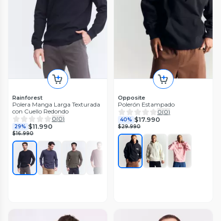
Rainforest
Opposite
Polera Manga Larga Texturada
Polerón Estampado
con Cuello Redondo
0
(
0
)
0
(
0
)
$17.990
40%
$11.990
29%
$29.990
$16.990