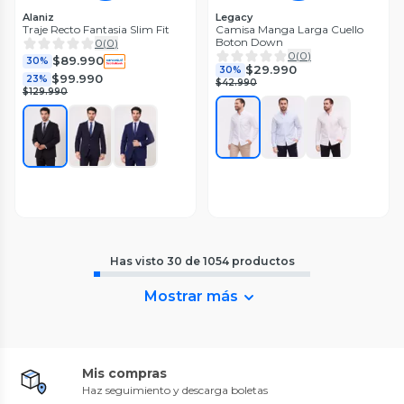
Alaniz
Legacy
Traje Recto Fantasia Slim Fit
Camisa Manga Larga Cuello
Boton Down
0
(
0
)
0
(
0
)
$89.990
30%
$29.990
30%
$99.990
23%
$42.990
$129.990
Has visto
30
de
1054
productos
Mostrar más
Mis compras
Haz seguimiento y descarga boletas