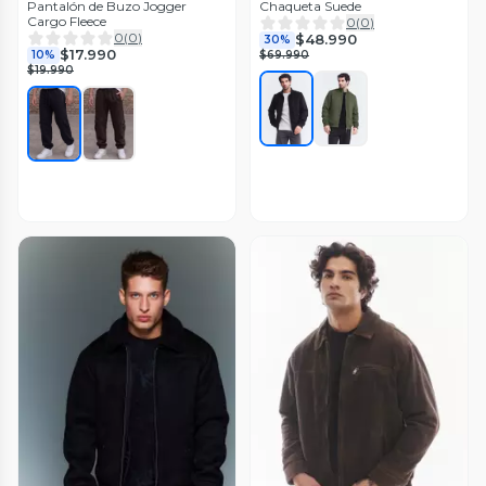
Pantalón de Buzo Jogger
Chaqueta Suede
Cargo Fleece
0
(
0
)
0
(
0
)
$48.990
30%
$17.990
10%
$69.990
$19.990