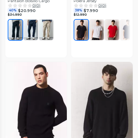
Pantalón Bolsillo Cargo
Polera Jersey
0
(
0
)
0
(
0
)
$20.990
$7.990
40%
38%
$34.990
$12.990