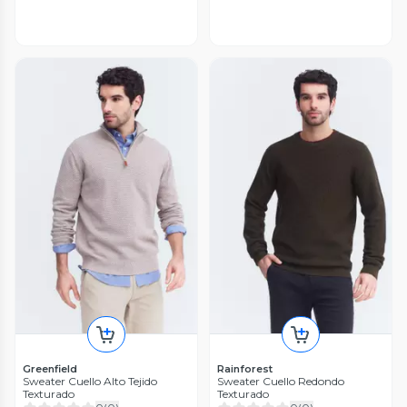
Greenfield
Rainforest
Sweater Cuello Alto Tejido
Sweater Cuello Redondo
Texturado
Texturado