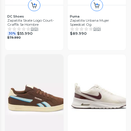
DC Shoes
Puma
Zapatilla Skate Logo Court-
Zapatilla Urbana Mujer
Graffik Se Hombre
Speedcat Og
0
(
0
)
0
(
0
)
$89.990
$55.990
30%
$79.990