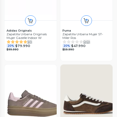
Adidas Originals
Puma
Zapatilla Urbana Originals
Zapatilla Urbana Mujer ST-
Mujer Gazelle Indoor W
Miler Ros
5
(
1
)
0
(
0
)
$79.990
$47.990
20%
20%
$99.990
$59.990