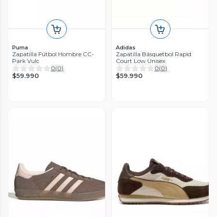
Puma
Adidas
Zapatilla Fútbol Hombre CC-
Zapatilla Básquetbol Rapid
Park Vulc
Court Low Unisex
0
(
0
)
0
(
0
)
$59.990
$59.990