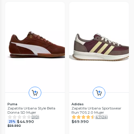
Puma
Adidas
Zapatilla Urbana Style Bella
Zapatilla Urbana Sportswear
Donna SD Mujer
Run 70S 2.0 Mujer
0
(
0
)
4.7
(
24
)
$69.990
$44.990
25%
$59.990