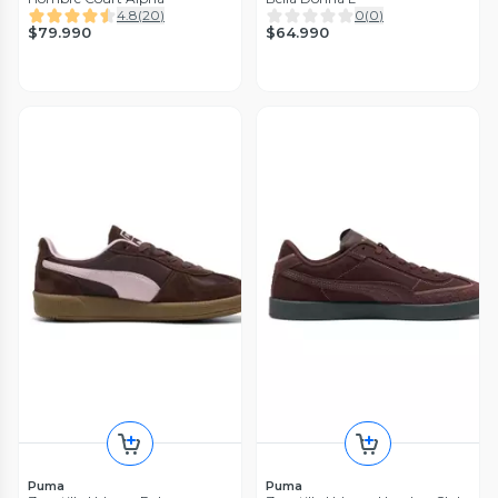
4.8
(
20
)
0
(
0
)
$79.990
$64.990
Puma
Puma