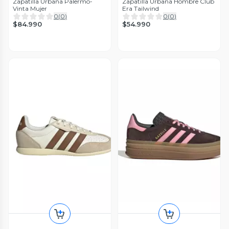
Zapatilla Urbana Palermo-
Zapatilla Urbana Hombre Club
Vinta Mujer
Era Tailwind
0
(
0
)
0
(
0
)
$84.990
$54.990