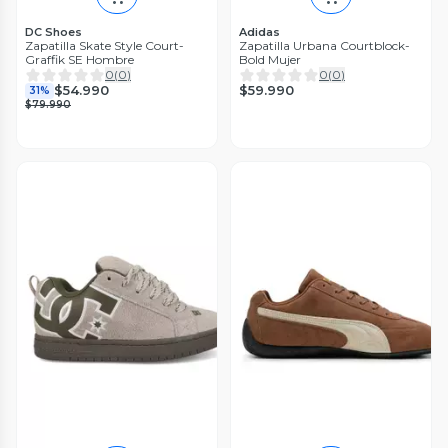
DC Shoes
Adidas
Zapatilla Skate Style Court-
Zapatilla Urbana Courtblock-
Graffik SE Hombre
Bold Mujer
0
(
0
)
0
(
0
)
$59.990
$54.990
31%
$79.990