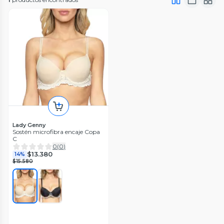
Lady Genny
Sostén microfibra encaje Copa
C
0
(
0
)
$13.380
14%
$15.580