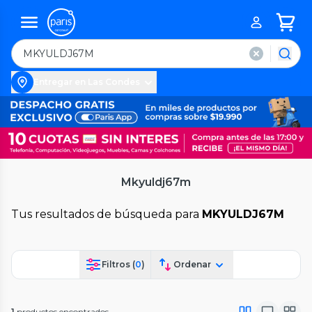
Entregar en Las Condes
Mkyuldj67m
Tus resultados de búsqueda para
MKYULDJ67M
Filtros (
0
)
Ordenar
1
productos encontrados