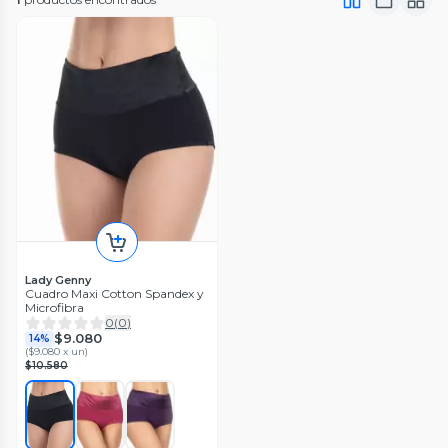
Lady Genny
Cuadro Maxi Cotton Spandex y
Microfibra
0
(
0
)
$9.080
14%
(
$9.080 x un
)
$10.580