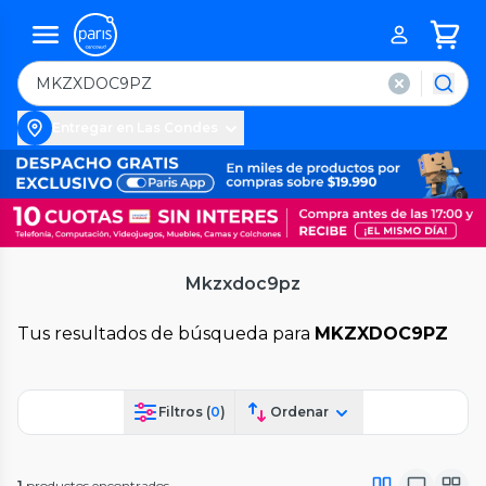
Entregar en Las Condes
Mkzxdoc9pz
Tus resultados de búsqueda para
MKZXDOC9PZ
Filtros (
0
)
Ordenar
1
productos encontrados