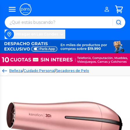
Entregar en Las Condes
Belleza
/
Cuidado Personal
/
Secadores de Pelo