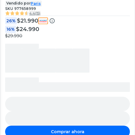
Vendido por
Paris
SKU
977658999
4.4
(
15
)
$21.990
26%
$24.990
16%
$29.990
Comprar ahora