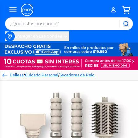
Entregar en Las Condes
Belleza
/
Cuidado Personal
/
Secadores de Pelo