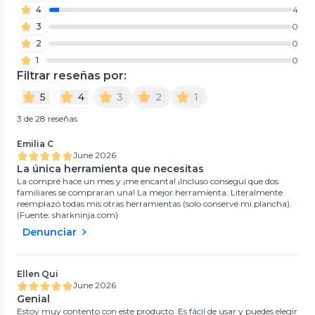
4
4
3
0
2
0
1
0
Filtrar reseñas por:
5
4
3
2
1
3 de 28 reseñas
Emilia C
June 2026
La única herramienta que necesitas
La compré hace un mes y ¡me encanta! ¡Incluso conseguí que dos
familiares se compraran una! La mejor herramienta. Literalmente
reemplazó todas mis otras herramientas (solo conservé mi plancha).
(Fuente: sharkninja.com)
Denunciar
Ellen Qui
June 2026
Genial
Estoy muy contento con este producto. Es fácil de usar y puedes elegir