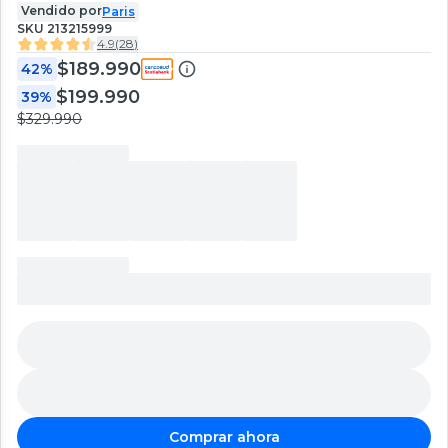
Vendido por
Paris
SKU
213215999
4.9
(
28
)
$189.990
42%
$199.990
39%
$329.990
Comprar ahora