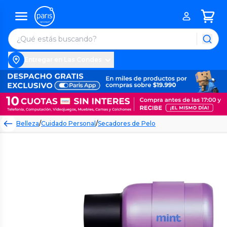
Entregar en Las Condes
Belleza
/
Cuidado Personal
/
Secadores de Pelo