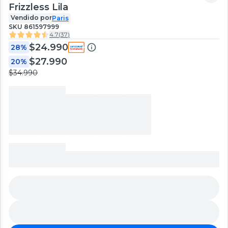
Frizzless Lila
Vendido por
Paris
SKU
861597999
4.7
(
37
)
$24.990
28%
$27.990
20%
$34.990