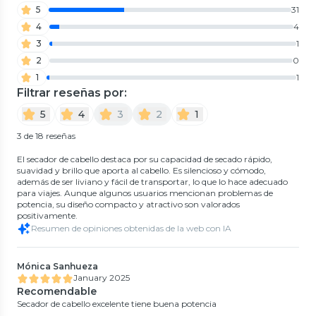
5
31
4
4
3
1
2
0
1
1
Filtrar reseñas por:
5
4
3
2
1
3 de 18 reseñas
El secador de cabello destaca por su capacidad de secado rápido,
suavidad y brillo que aporta al cabello. Es silencioso y cómodo,
además de ser liviano y fácil de transportar, lo que lo hace adecuado
para viajes. Aunque algunos usuarios mencionan problemas de
potencia, su diseño compacto y atractivo son valorados
positivamente.
Resumen de opiniones obtenidas de la web con IA
Mónica Sanhueza
January 2025
Recomendable
Secador de cabello excelente tiene buena potencia