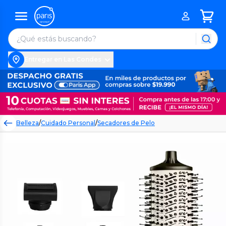
Entregar en Las Condes
Belleza
/
Cuidado Personal
/
Secadores de Pelo