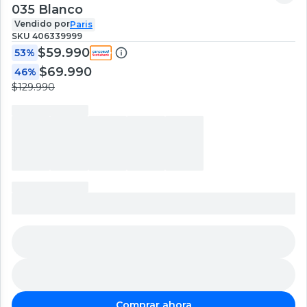
035 Blanco
Vendido por
Paris
SKU
406339999
$59.990
53%
$69.990
46%
$129.990
Comprar ahora