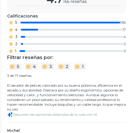
166 reseñas
Calificaciones
5
138
4
17
3
4
2
2
1
5
Filtrar reseñas por:
5
4
3
2
1
3 de 71 reseñas
El secador de pelo es valorado por su buena potencia, eficiencia en el
secado y durabilidad. Destaca por su diseño ergonómico, opciones de
velocidad y calor, y funcionamiento silencioso. Aunque algunos lo
consideran un poco pesado, su rendimiento y calidad profesional lo
hacen recomendable. Incluye boquillas y un cable largo, lo que mejora
su uso.
Resumen de opiniones obtenidas de la web con IA
Michel