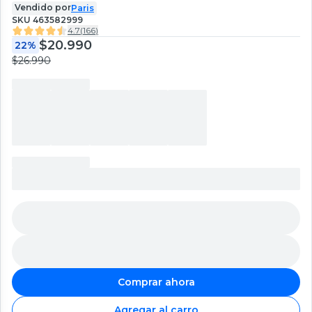
Vendido por
Paris
SKU
463582999
4.7
(
166
)
$20.990
22%
$26.990
Comprar ahora
Agregar al carro