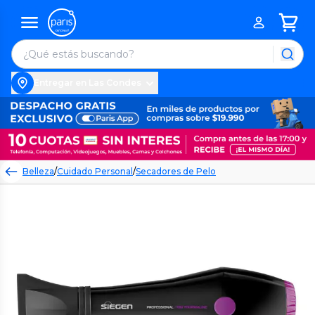
Entregar en Las Condes
Belleza
/
Cuidado Personal
/
Secadores de Pelo