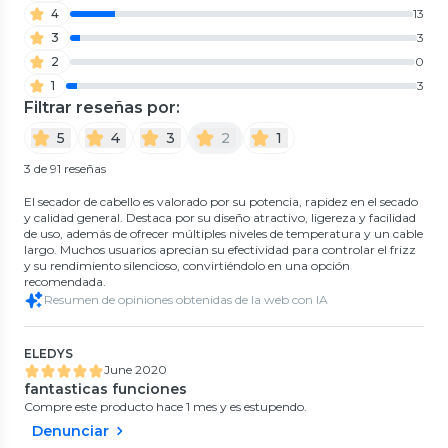
4
13
3
3
2
0
1
3
Filtrar reseñas por:
5
4
3
2
1
3 de 91 reseñas
El secador de cabello es valorado por su potencia, rapidez en el secado
y calidad general. Destaca por su diseño atractivo, ligereza y facilidad
de uso, además de ofrecer múltiples niveles de temperatura y un cable
largo. Muchos usuarios aprecian su efectividad para controlar el frizz
y su rendimiento silencioso, convirtiéndolo en una opción
recomendada.
Resumen de opiniones obtenidas de la web con IA
ELEDYS
June 2020
fantasticas funciones
Compre este producto hace 1 mes y es estupendo.
Denunciar