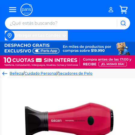
Entregar en Las Condes
Belleza
/
Cuidado Personal
/
Secadores de Pelo