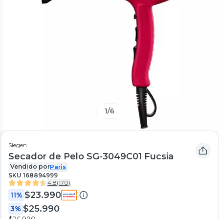
1
/
6
Siegen
Secador de Pelo SG-3049C01 Fucsia
Vendido por
Paris
SKU
168894999
4.8
(
170
)
$23.990
11%
$25.990
3%