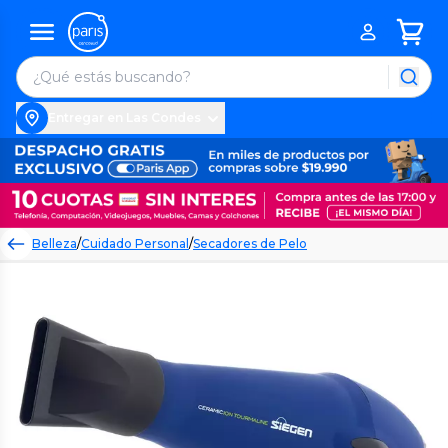
Entregar en Las Condes
Belleza
/
Cuidado Personal
/
Secadores de Pelo