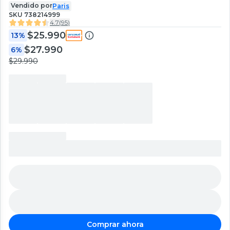
Vendido por
Paris
SKU
738214999
4.7
(
95
)
$25.990
13%
$27.990
6%
$29.990
Comprar ahora