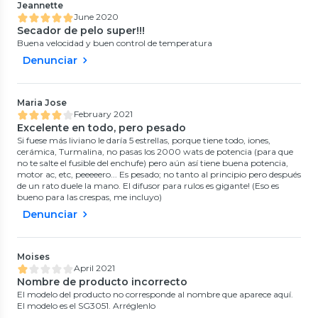
Jeannette
June 2020
Secador de pelo super!!!
Buena velocidad y buen control de temperatura
Denunciar
Maria Jose
February 2021
Excelente en todo, pero pesado
Si fuese más liviano le daría 5 estrellas, porque tiene todo, iones,
cerámica, Turmalina, no pasas los 2000 wats de potencia (para que
no te salte el fusible del enchufe) pero aún así tiene buena potencia,
motor ac, etc, peeeeero... Es pesado; no tanto al principio pero después
de un rato duele la mano. El difusor para rulos es gigante! (Eso es
bueno para las crespas, me incluyo)
Denunciar
Moises
April 2021
Nombre de producto incorrecto
El modelo del producto no corresponde al nombre que aparece aquí.
El modelo es el SG3051. Arréglenlo