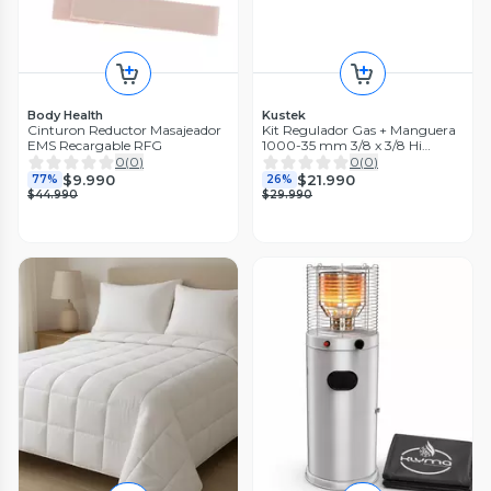
Body Health
Kustek
Cinturon Reductor Masajeador
Kit Regulador Gas + Manguera
EMS Recargable RFG
1000-35 mm 3/8 x 3/8 Hi
KÜSTEK
0
(
0
)
0
(
0
)
$9.990
$21.990
77%
26%
$44.990
$29.990