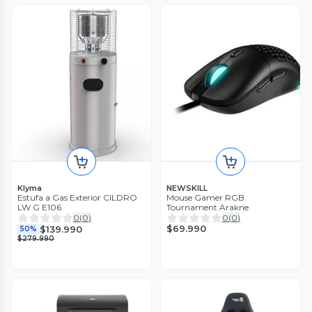
Klyma
NEWSKILL
Estufa a Gas Exterior CILDRO
Mouse Gamer RGB
LW G E106
Tournament Arakne
0
(
0
)
0
(
0
)
$69.990
$139.990
50%
$279.990