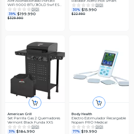
Aire Acondicionado Portátil
Rallador Acero Inox Smart
WiFi 9000 BTU ꓘÖLD 9wf ES
0
(
0
)
White
0
(
0
)
$15.990
30%
$199.990
39%
$22.990
$329.990
American Grill
Body Health
Set Parrilla Gas 2 Quemadores
Electro Estimulador Recargable
Vermont Black Funda XXS
Nopain PRO Medical
0
(
0
)
0
(
0
)
$184.990
$19.990
31%
77%