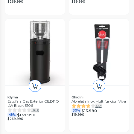
$269.990
$89.990
Klyma
Ghidini
Estufa a Gas Exterior CILDRO
Abrelata Inox Multifuncion Viva
LW Black E106
4
(
2
)
0
(
0
)
$13.990
30%
$139.990
48%
$19.990
$269.990