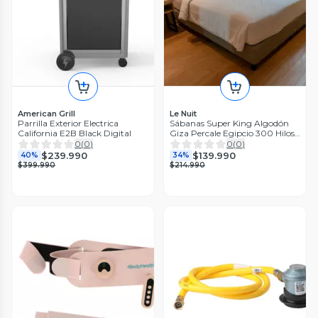
American Grill
Le Nuit
Parrilla Exterior Electrica
Sábanas Super King Algodón
California E2B Black Digital
Giza Percale Egipcio 300 Hilos
Liso Blanco
0
(
0
)
0
(
0
)
$239.990
$139.990
40%
34%
$399.990
$214.990