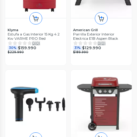
Klyma
American Grill
Estufa a Gas Interior 15 Kg 4 2
Parrilla Exterior Interior
Kw VARME PRO Red
Electrica E1B Aspen Black
0
(
0
)
0
(
0
)
$159.990
$129.990
30%
31%
$229.990
$189.990