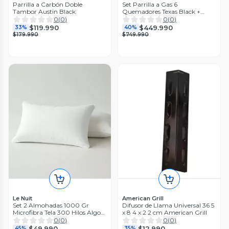
Parrilla a Carbón Doble
Set Parrilla a Gas 6
Tambor Austin Black
Quemadores Texas Black +
Funda
0
(
0
)
0
(
0
)
$119.990
$449.990
33%
40%
$179.990
$749.990
Le Nuit
American Grill
Set 2 Almohadas 1000 Gr
Difusor de Llama Universal 36 5
Microfibra Tela 300 Hilos Algod
x 8 4 x 2 2 cm American Grill
n Egipcio 50x70 cm Blanco
0
(
0
)
0
(
0
)
$49.990
$12.990
45%
35%