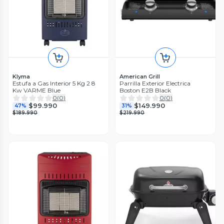
Klyma
American Grill
Estufa a Gas Interior 5 Kg 2 8
Parrilla Exterior Electrica
Kw VARME Blue
Boston E2B Black
0
(
0
)
0
(
0
)
$99.990
$149.990
47%
31%
$189.990
$219.990