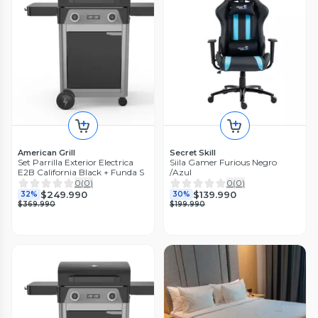
American Grill
Secret Skill
Set Parrilla Exterior Electrica
Siila Gamer Furious Negro
E2B California Black + Funda S
/Azul
0
(
0
)
0
(
0
)
$249.990
$139.990
32%
30%
$369.990
$199.990