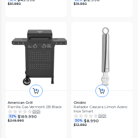
$91.980
$19.990
American Grill
Ghidini
Parrilla Gas Vermont 2B Black
Rallador Cascara Limon Acero
Inox Smart
0
(
0
)
0
(
0
)
$169.990
32%
$8.990
$249.990
30%
$12.990