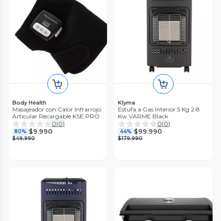
Body Health
Klyma
Masajeador con Calor Infrarrojo
Estufa a Gas Interior 5 Kg 2 8
Articular Recargable KSE PRO
Kw VARME Black
0
(
0
)
0
(
0
)
$9.990
$99.990
80%
44%
$49.990
$179.990