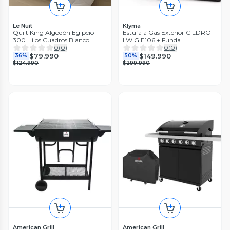
Le Nuit
Klyma
Quilt King Algodón Egipcio
Estufa a Gas Exterior CILDRO
300 Hilos Cuadros Blanco
LW G E106 + Funda
0
(
0
)
0
(
0
)
$79.990
$149.990
36%
50%
$124.990
$299.990
American Grill
American Grill