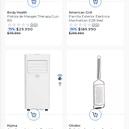
Body Health
American Grill
Pistola de Masajes TherapyGun
Parrilla Exterior Electrica
BX
Manhattan E2B Red
0
(
0
)
0
(
0
)
$29.990
$189.990
75%
36%
$119.990
$299.990
Klyma
Ghidini