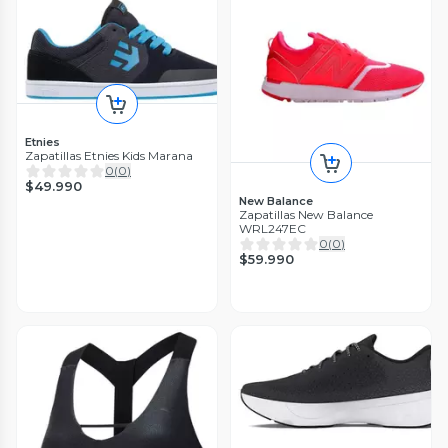
Etnies
Zapatillas Etnies Kids Marana
0
(
0
)
$49.990
New Balance
Zapatillas New Balance
WRL247EC
0
(
0
)
$59.990