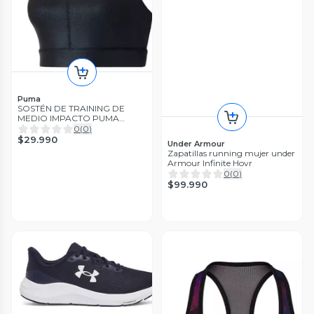
Puma
SOSTÉN DE TRAINING DE
MEDIO IMPACTO PUMA
PEARL PARA MUJER
0
(
0
)
$29.990
Under Armour
Zapatillas running mujer under
Armour Infinite Hovr
0
(
0
)
$99.990