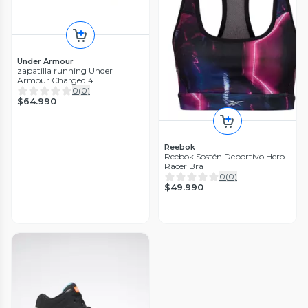
Under Armour
zapatilla running Under
Armour Charged 4
0
(
0
)
$64.990
Reebok
Reebok Sostén Deportivo Hero
Racer Bra
0
(
0
)
$49.990