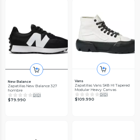
Vans
New Balance
Zapatillas Vans SK8 HI Tapered
Zapatillas New Balance 327
Modular Heavy Canvas
hombre
0
(
0
)
0
(
0
)
$109.990
$79.990