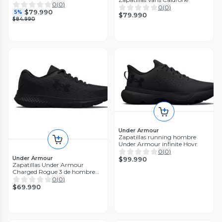
0
(
0
)
0
(
0
)
$79.990
5%
$79.990
$84.990
Under Armour
Zapatillas running hombre
Under Armour infinite Hovr
0
(
0
)
Under Armour
$99.990
Zapatillas Under Armour
Charged Rogue 3 de hombre
running
0
(
0
)
$69.990