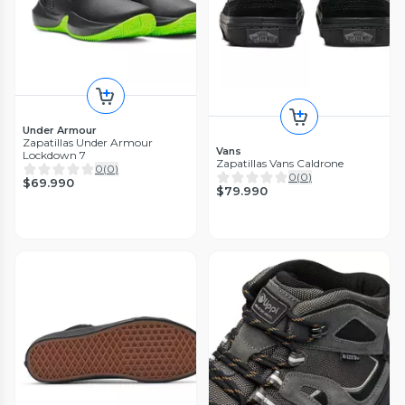
Under Armour
Zapatillas Under Armour
Vans
Lockdown 7
Zapatillas Vans Caldrone
0
(
0
)
0
(
0
)
$69.990
$79.990