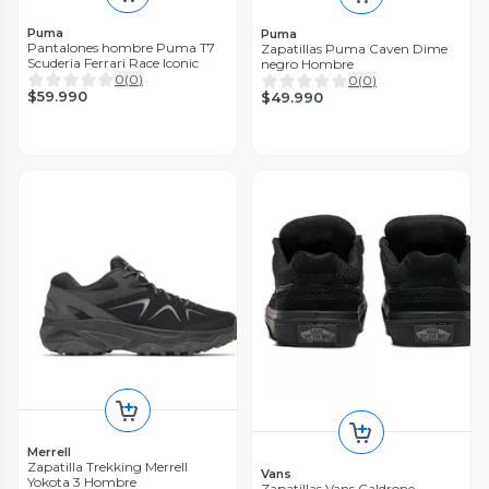
Puma
Puma
Pantalones hombre Puma T7
Zapatillas Puma Caven Dime
Scuderia Ferrari Race Iconic
negro Hombre
0
(
0
)
0
(
0
)
$59.990
$49.990
Merrell
Zapatilla Trekking Merrell
Vans
Yokota 3 Hombre
Zapatillas Vans Caldrone