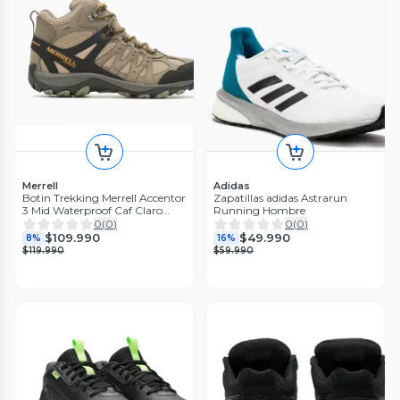
Merrell
Adidas
Botin Trekking Merrell Accentor
Zapatillas adidas Astrarun
3 Mid Waterproof Caf Claro
Running Hombre
Hombre
0
(
0
)
0
(
0
)
$109.990
$49.990
8%
16%
$119.990
$59.990