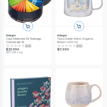
Adagio
Adagio
Caja Redonda 36 Teabags
Taza Doble Vidrio Organic
Colores del Té
Bloom 400 ml
0
(
0
)
0
(
0
)
$25.990
$11.990
(
$371.286 x kg
)