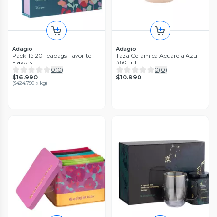
Adagio
Adagio
Pack Té 20 Teabags Favorite
Taza Cerámica Acuarela Azul
Flavors
360 ml
0
(
0
)
0
(
0
)
$16.990
$10.990
(
$424.750 x kg
)