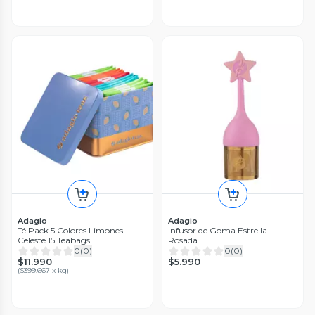
Adagio
Adagio
Té Pack 5 Colores Limones
Infusor de Goma Estrella
Celeste 15 Teabags
Rosada
0
(
0
)
0
(
0
)
$11.990
$5.990
(
$399.667 x kg
)