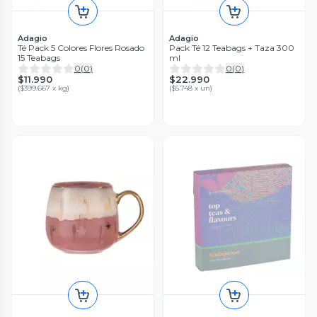
Adagio
Adagio
Té Pack 5 Colores Flores Rosado
Pack Té 12 Teabags + Taza 300
15 Teabags
ml
0
(
0
)
0
(
0
)
$11.990
$22.990
(
$399.667 x kg
)
(
$5.748 x un
)