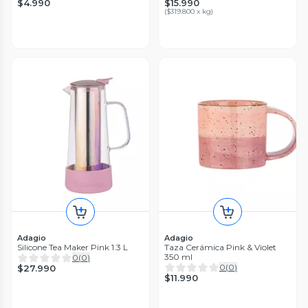
$4.990
$15.990
(
$319.800 x kg
)
Adagio
Adagio
Silicone Tea Maker Pink 1.3 L
Taza Cerámica Pink & Violet
350 ml
0
(
0
)
0
(
0
)
$27.990
$11.990