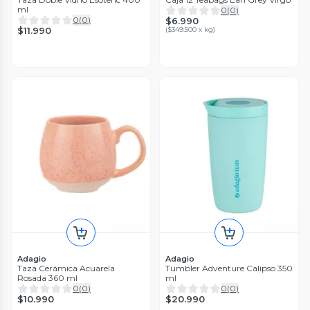
ml
0
(
0
)
0
(
0
)
$6.990
$11.990
(
$349.500 x kg
)
Adagio
Adagio
Taza Cerámica Acuarela
Tumbler Adventure Calipso 350
Rosada 360 ml
ml
0
(
0
)
0
(
0
)
$10.990
$20.990