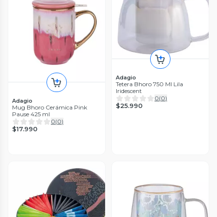
Adagio
Tetera Bhoro 750 Ml Lila
Iridescent
0
(
0
)
Adagio
$25.990
Mug Bhoro Cerámica Pink
Pause 425 ml
0
(
0
)
$17.990