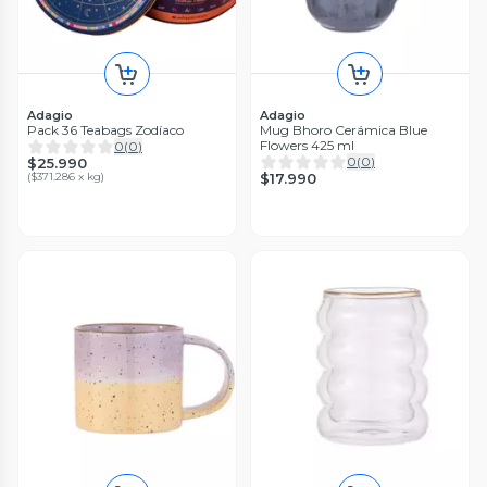
Adagio
Adagio
Pack 36 Teabags Zodíaco
Mug Bhoro Cerámica Blue
Flowers 425 ml
0
(
0
)
0
(
0
)
$25.990
(
$371.286 x kg
)
$17.990