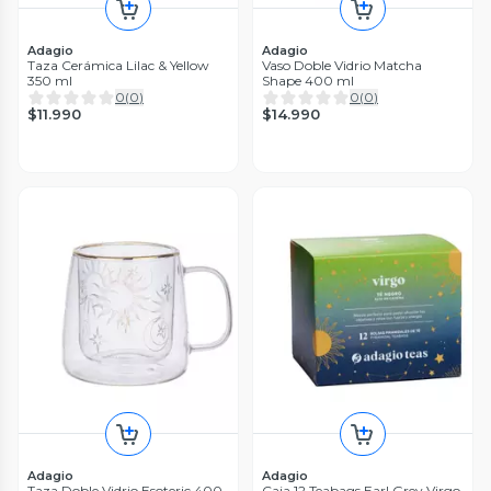
Adagio
Adagio
Taza Cerámica Lilac & Yellow
Vaso Doble Vidrio Matcha
350 ml
Shape 400 ml
0
(
0
)
0
(
0
)
$11.990
$14.990
Adagio
Adagio
Taza Doble Vidrio Esoteric 400
Caja 12 Teabags Earl Grey Virgo