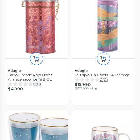
Adagio
Adagio
Tarro Grande Rojo Flores
Té Triple Tin Colors 24 Teabags
Almacenador de Té 8 Oz
0
(
0
)
0
(
0
)
$15.990
$4.990
(
$319.800 x kg
)