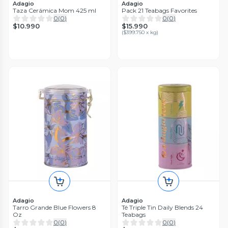
Adagio
Adagio
Taza Cerámica Mom 425 ml
Pack 21 Teabags Favorites
0
(
0
)
0
(
0
)
$10.990
$15.990
(
$399.750 x kg
)
Adagio
Adagio
Tarro Grande Blue Flowers 8
Té Triple Tin Daily Blends 24
Oz
Teabags
0
(
0
)
0
(
0
)