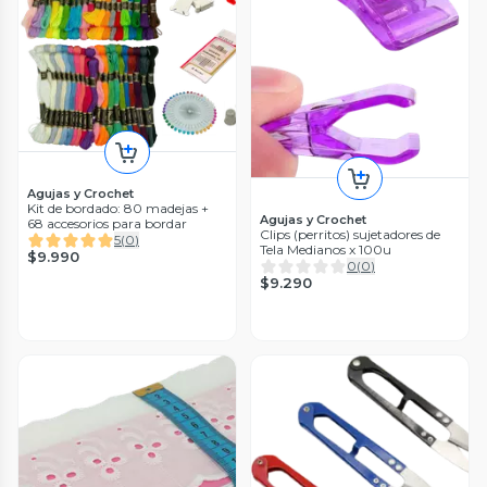
Agujas y Crochet
Kit de bordado: 80 madejas +
Agujas y Crochet
68 accesorios para bordar
Clips (perritos) sujetadores de
5
(
0
)
Tela Medianos x 100u
$9.990
0
(
0
)
$9.290