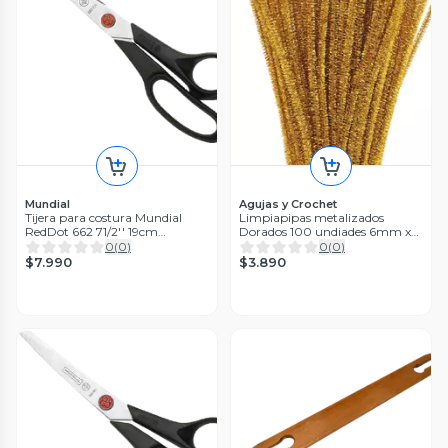
Mundial
Agujas y Crochet
Tijera para costura Mundial
Limpiapipas metalizados
RedDot 662 71/2'' 19cm
Dorados 100 undiades 6mm x
Reforzada
30cm
0
(
0
)
0
(
0
)
$7.990
$3.890