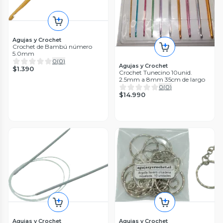
Agujas y Crochet
Crochet de Bambú número
5.0mm
0
(
0
)
Agujas y Crochet
$1.390
Crochet Tunecino 10unid.
2.5mm a 8mm 35cm de largo
0
(
0
)
$14.990
Agujas y Crochet
Agujas y Crochet