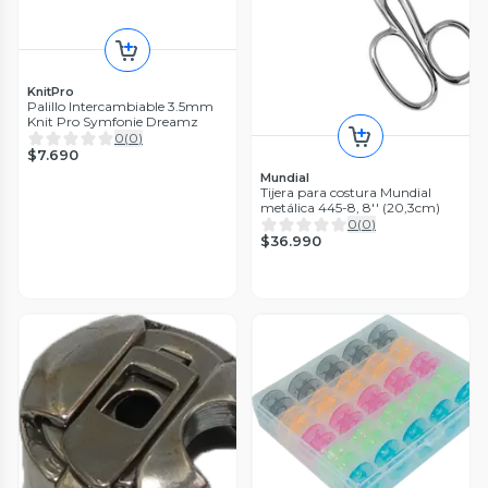
KnitPro
Palillo Intercambiable 3.5mm
Knit Pro Symfonie Dreamz
0
(
0
)
$7.690
Mundial
Tijera para costura Mundial
metálica 445-8, 8'' (20,3cm)
0
(
0
)
$36.990