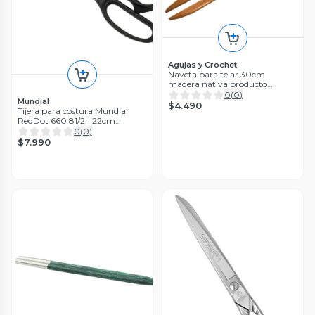
Agujas y Crochet
Naveta para telar 30cm
madera nativa producto
chileno
0
(
0
)
Mundial
$4.490
Tijera para costura Mundial
RedDot 660 81/2'' 22cm
Reforzada
0
(
0
)
$7.990