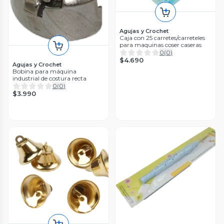
Agujas y Crochet
Caja con 25 carretes/carreteles
para maquinas coser caseras
0
(
0
)
$4.690
Agujas y Crochet
Bobina para máquina
industrial de costura recta
0
(
0
)
$3.990