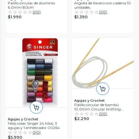
Palillo circular de aluminio
Argolla de llavero con cadena 10
6.0mm 80cm
unidades
0
(
0
)
0
(
0
)
$1.990
$1.390
Agujas y Crochet
Palillo circular de bambú
10.0mm Circular knitting
needles
0
(
0
)
$2.290
Agujas y Crochet
Hilos coser Singer 24 hilos, 3
agujas y 1 enhebrador 00264
0
(
0
)
$5.990