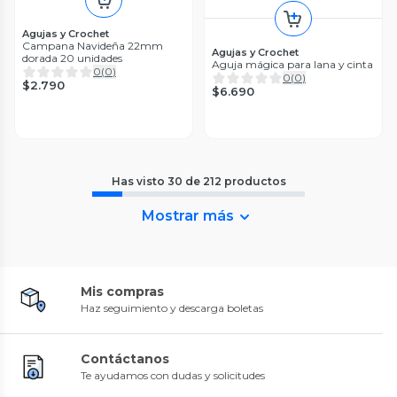
Agujas y Crochet
Campana Navideña 22mm
Agujas y Crochet
dorada 20 unidades
Aguja mágica para lana y cinta
0
(
0
)
0
(
0
)
$2.790
$6.690
Has visto
30
de
212
productos
Mostrar más
Mis compras
Haz seguimiento y descarga boletas
Contáctanos
Te ayudamos con dudas y solicitudes