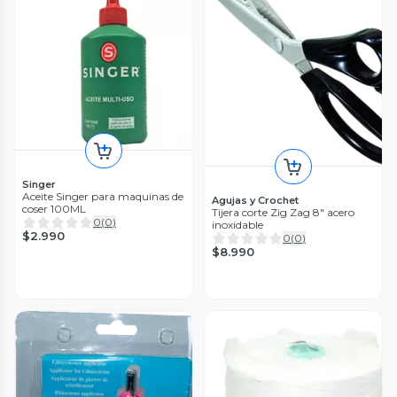
Singer
Aceite Singer para maquinas de
Agujas y Crochet
coser 100ML
Tijera corte Zig Zag 8" acero
0
(
0
)
inoxidable
$2.990
0
(
0
)
$8.990