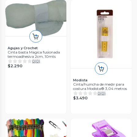
Agujas y Crochet
Cinta basta Magica fusionada
termoadhesiva 2cm, 10mts
0
(
0
)
$2.290
Modista
Cinta/huincha de medir para
costura Modista® 3,04 metros
0
(
0
)
$3.490