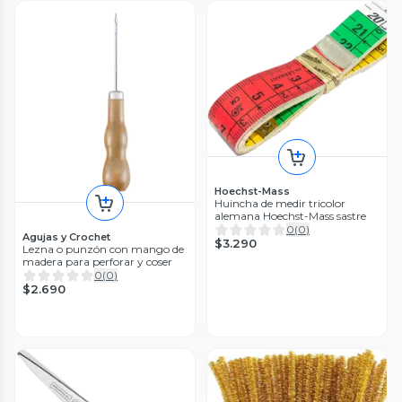
Hoechst-Mass
Huincha de medir tricolor
alemana Hoechst-Mass sastre
0
(
0
)
Agujas y Crochet
$3.290
Lezna o punzón con mango de
madera para perforar y coser
0
(
0
)
$2.690