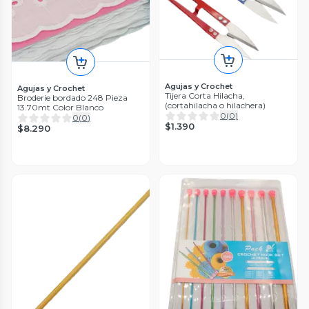
Agujas y Crochet
Agujas y Crochet
Tijera Corta Hilacha,
Broderie bordado 248 Pieza
(cortahilacha o hilachera)
13.70mt Color Blanco
0
(
0
)
0
(
0
)
$1.390
$8.290