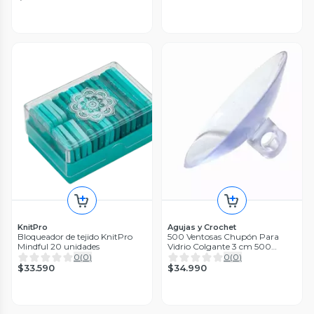
KnitPro
Agujas y Crochet
Bloqueador de tejido KnitPro
500 Ventosas Chupón Para
Mindful 20 unidades
Vidrio Colgante 3 cm 500
unidades
0
(
0
)
0
(
0
)
$33.590
$34.990