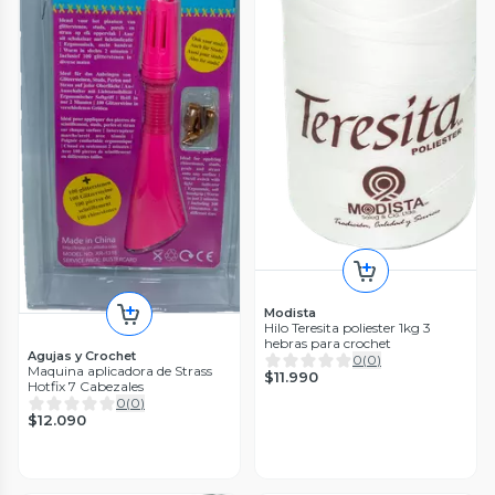
Modista
Hilo Teresita poliester 1kg 3
hebras para crochet
Agujas y Crochet
0
(
0
)
Maquina aplicadora de Strass
$11.990
Hotfix 7 Cabezales
0
(
0
)
$12.090