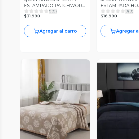
ESTAMPADO PATCHWORK
ESTAMPADA HOJ
0
(
0
)
0
(
0
)
ROSA 2 PL
$31.990
$16.990
Agregar al carro
Agregar a
Vista Previa
Vista P