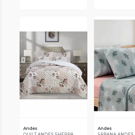
Vista Previa
Vista P
Andes
Andes
QUILT ANDES SHERPA
SÁBANA ANDES