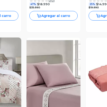
0
(
0
)
ROJO KING
$18.990
$14.99
47%
25%
$35.990
$19.990
l carro
Agregar al carro
Agr
revia
Vista Previa
V