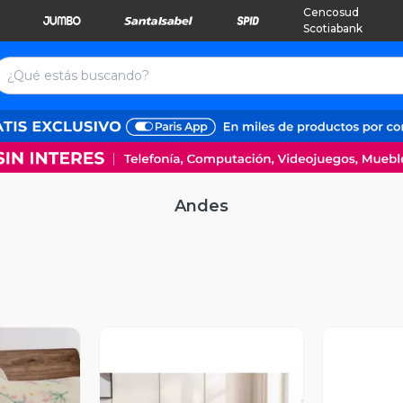
Cencosud
Scotiabank
Andes