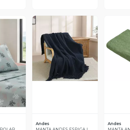
Vista Previa
V
revia
Andes
Andes
 POLAR
MANTA ANDES ESPIGA L
MANTA AN