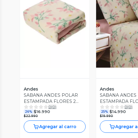
Vista Previa
Vista P
Andes
Andes
SABANA ANDES POLAR
SABANA ANDES
ESTAMPADA FLORES 2
ESTAMPADA FLO
0
(
0
)
0
(
0
)
PLAZA
PLAZA
$16.990
$14.990
26%
25%
$22.990
$19.990
Agregar al carro
Agregar a