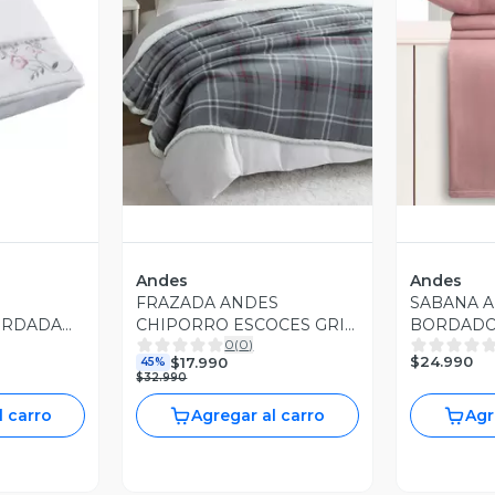
revia
Vista Previa
V
Andes
Andes
FRAZADA ANDES
SABANA 
ORDADA
CHIPORRO ESCOCES GRIS
BORDADO
0
(
0
)
2 PLAZAS
KING
$24.990
$17.990
45%
$32.990
l carro
Agregar al carro
Agr