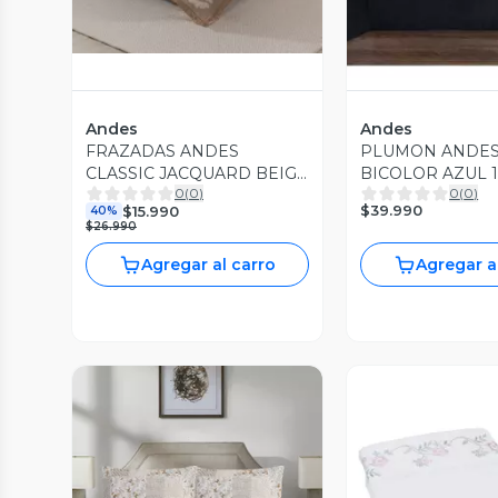
Andes
Andes
FRAZADAS ANDES
PLUMON ANDES
CLASSIC JACQUARD BEIGE
BICOLOR AZUL 1
0
(
0
)
0
(
0
)
1.5 PLAZA
$39.990
$15.990
40%
$26.990
Agregar al carro
Agregar a