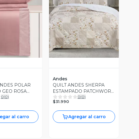
ista Previa
Vista Previa
Andes
ANDES POLAR
QUILT ANDES SHERPA
 GEO ROSA
ESTAMPADO PATCHWORK
0
(
0
)
0
(
0
)
BEIGE 2 PL
$31.990
egar al carro
Agregar al carro