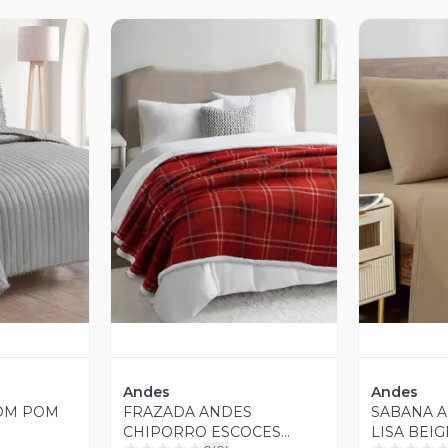
revia
Vista Previa
V
Andes
Andes
POM POM
FRAZADA ANDES
SABANA 
CHIPORRO ESCOCES
LISA BEIG