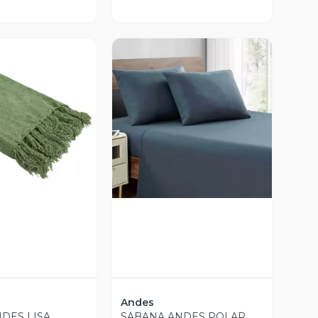
ista Previa
Vista Previa
Andes
DES LISA
SABANA ANDES POLAR