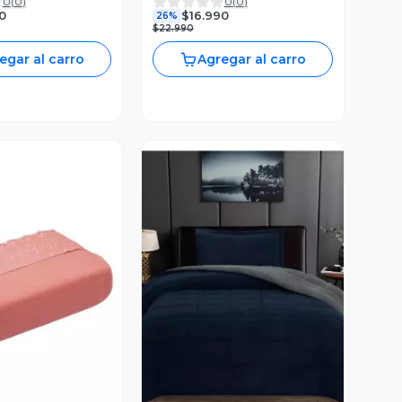
0
(
0
)
0
(
0
)
0
$16.990
26%
$22.990
egar al carro
Agregar al carro
ista Previa
Vista Previa