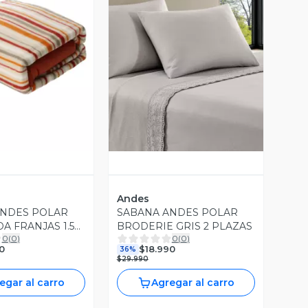
ista Previa
Vista Previa
Andes
ANDES POLAR
SABANA ANDES POLAR
A FRANJAS 1.5
BRODERIE GRIS 2 PLAZAS
0
(
0
)
0
(
0
)
0
$18.990
36%
$29.990
egar al carro
Agregar al carro