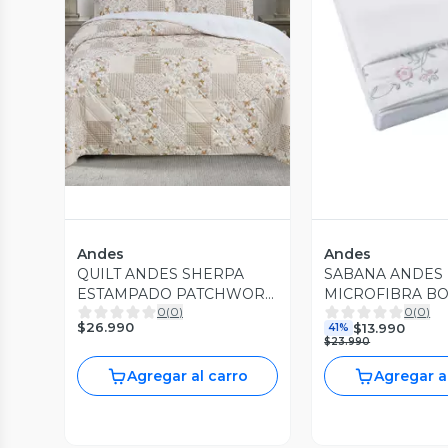
Vista Previa
Vista P
Andes
Andes
QUILT ANDES SHERPA
SABANA ANDES
ESTAMPADO PATCHWORK
MICROFIBRA B
0
(
0
)
0
(
0
)
BEIGE 1.5 P
ROSA 1.5 PLAZA
$26.990
$13.990
41%
$23.990
Agregar al carro
Agregar a