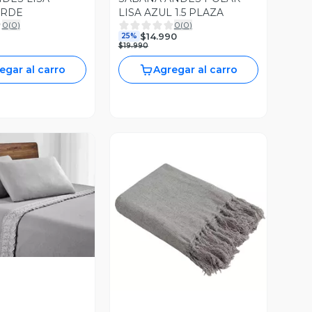
ERDE
LISA AZUL 1.5 PLAZA
0
(
0
)
0
(
0
)
$14.990
25%
$19.990
egar al carro
Agregar al carro
ista Previa
Vista Previa