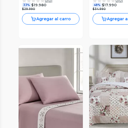
0
(
0
)
0
(
0
)
$19.980
$17.990
33%
48%
$29.990
$34.990
Agregar al carro
Agregar a
Vista P
Vista Previa