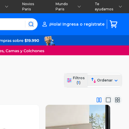
Novios
Mundo
Te
Paris
Paris
ayudamos
¡Hola! Ingresa o regístrate
Filtros
Ordenar
(
1
)