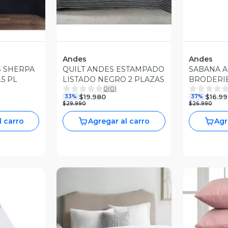
Andes
Andes
 SHERPA
QUILT ANDES ESTAMPADO
SABANA 
.5 PL
LISTADO NEGRO 2 PLAZAS
BRODERIE 
0
(
0
)
$19.980
$16.99
33%
37%
$29.990
$26.990
l carro
Agregar al carro
Agr