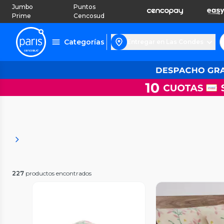
Jumbo
Puntos
Prime
Cencosud
Categorías
Entregar en Las Condes
227
productos encontrados