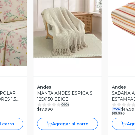
revia
V
Vista Previa
Andes
Andes
 POLAR
MANTA ANDES ESPIGA S
SABANA 
RES 1.5
125X150 BEIGE
ESTAMPAD
0
(
0
)
PLAZA
$17.990
$14.99
25%
$19.990
l carro
Agregar al carro
Agr