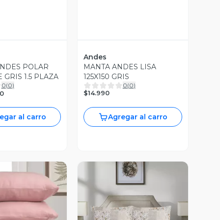
Andes
ANDES POLAR
MANTA ANDES LISA
GRIS 1.5 PLAZA
125X150 GRIS
0
(
0
)
0
(
0
)
$14.990
0
egar al carro
Agregar al carro