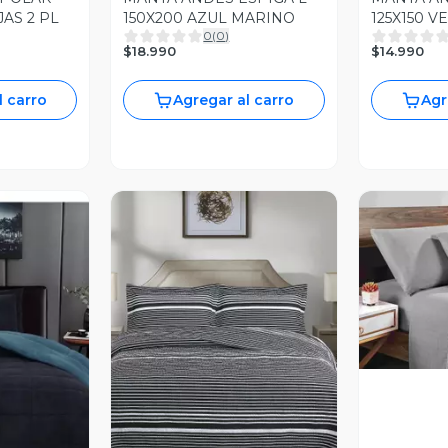
AS 2 PL
150X200 AZUL MARINO
125X150 V
0
(
0
)
$18.990
$14.990
l carro
Agregar al carro
Agr
V
Vista Previa
revia