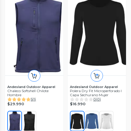
Andesland Outdoor Apparel
Andesland Outdoor Apparel
Chaleco Softshell Chilote
Polera Dry Fit Microperforado I
Hombre
Capa Sechurano Mujer
5
(
1
)
0
(
0
)
$29.990
$16.990