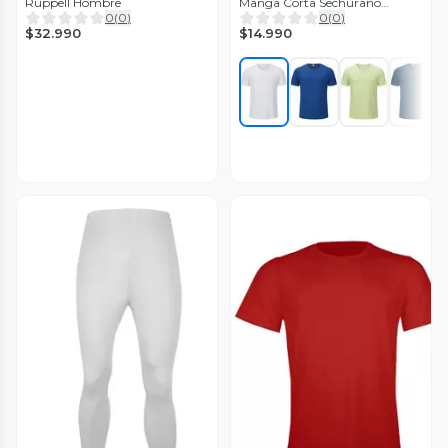
Ruppell Hombre
Manga Corta Sechurano
Hombre
0
(
0
)
0
(
0
)
$32.990
$14.990