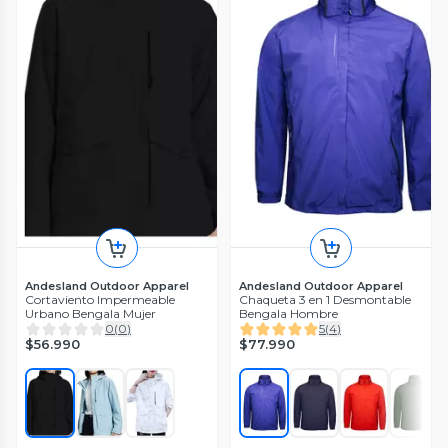
Andesland Outdoor Apparel
Andesland Outdoor Apparel
Cortaviento Impermeable
Chaqueta 3 en 1 Desmontable
Urbano Bengala Mujer
Bengala Hombre
0
(
0
)
5
(
4
)
$56.990
$77.990