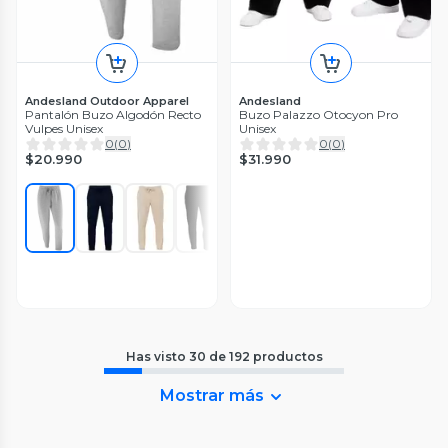
Andesland Outdoor Apparel
Andesland
Pantalón Buzo Algodón Recto
Buzo Palazzo Otocyon Pro
Vulpes Unisex
Unisex
0
(
0
)
0
(
0
)
$20.990
$31.990
Has visto
30
de
192
productos
Mostrar más