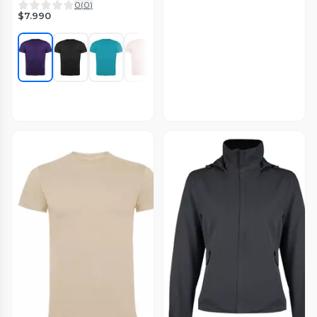
0
(
0
)
$7.990