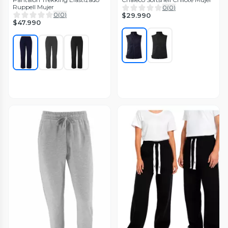
Ruppell Mujer
0
(
0
)
0
(
0
)
$29.990
$47.990