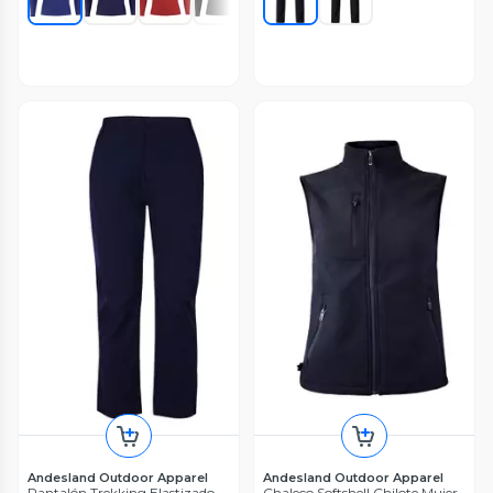
Andesland Outdoor Apparel
Andesland Outdoor Apparel
Pantalón Trekking Elastizado
Chaleco Softshell Chilote Mujer