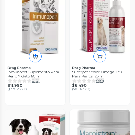
Drag Pharma
Drag Pharma
Inmunopet Suplemento Para
Superpet Senior Omega 3 Y 6
Perro Y Gato 60 ml
Para Perros 125 ml
0
(
0
)
0
(
0
)
$11.990
$6.490
(
$199.833 x lt
)
(
$49.923 x lt
)