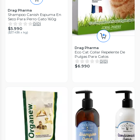
Drag Pharma
Shampoo Canish Espuma En
Seco Para Perro Gato 160g
0
(
0
)
$5.990
(
$37.438 x kg
)
Drag Pharma
Eco Cat Collar Repelente De
Pulgas Para Gatos
0
(
0
)
$6.990