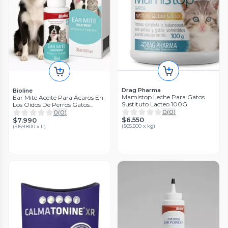
Drag Pharma
Bioline
Mamistop Leche Para Gatos
Ear Mite Aceite Para Ácaros En
Sustituto Lacteo 100G
Los Oídos De Perros Gatos
30ml
0
(
0
)
0
(
0
)
$6.550
$7.990
(
$65.500 x kg
)
(
$159.800 x lt
)