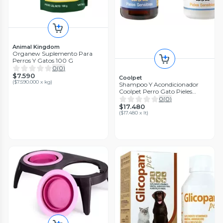
Animal Kingdom
Organew Suplemento Para
Perros Y Gatos 100 G
0
(
0
)
$7.590
Coolpet
(
$7.590.000 x kg
)
Shampoo Y Acondicionador
Coolpet Perro Gato Pieles
Sensibles Pomelo / Lima
0
(
0
)
Verbena
$17.480
(
$17.480 x lt
)