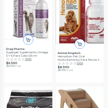
Drag Pharma
Superpet Suplemento Omega
Animal Kingdom
3 Y 6 Para Gato 125 ml
Hemolitan Pet Oral
0
(
0
)
Multivitamínico Para Perros Y
$6.590
Gatos 30 Ml
0
(
0
)
(
$50.692 x lt
)
$8.990
(
$8.990 x un
)