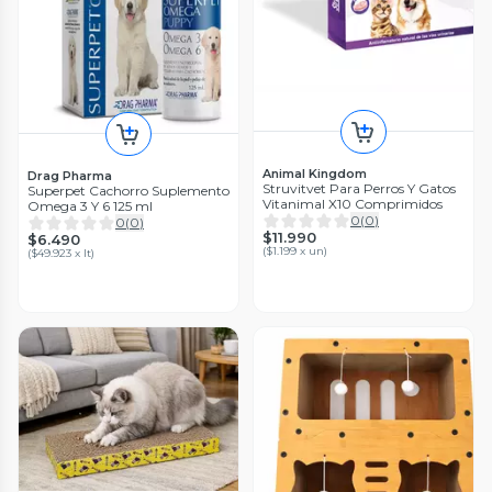
Animal Kingdom
Drag Pharma
Struvitvet Para Perros Y Gatos
Superpet Cachorro Suplemento
Vitanimal X10 Comprimidos
Omega 3 Y 6 125 ml
0
(
0
)
0
(
0
)
$11.990
$6.490
(
$1.199 x un
)
(
$49.923 x lt
)