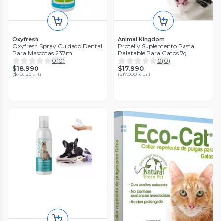
Oxyfresh
Animal Kingdom
Oxyfresh Spray Cuidado Dental
Proteliv Suplemento Pasta
Para Mascotas 237ml
Palatable Para Gatos 7g
0
(
0
)
0
(
0
)
$18.990
$17.990
(
$79.125 x lt
)
(
$17.990 x un
)