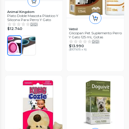
Animal Kingdom
Plato Doble Mascota Plástico Y
Silicona Para Perro Y Gato
0
(
0
)
$12.740
Vetnil
Glicopan Pet Suplemento Perro
Y Gato 125 mL Gotas
0
(
0
)
$13.990
(
$107.615 x lt
)