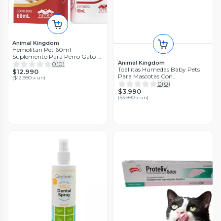
Animal Kingdom
Hemolitan Pet 60ml
Suplemento Para Perro Gato Y
Animal Kingdom
Aves
0
(
0
)
Toallitas Húmedas Baby Pets
$12.990
Para Mascotas Con
(
$12.990 x un
)
Clorhexidina
0
(
0
)
$3.990
(
$3.990 x un
)