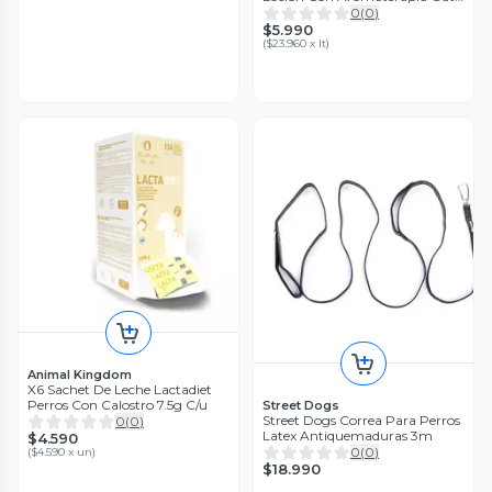
250ml
0
(
0
)
$5.990
(
$23.960 x lt
)
Animal Kingdom
X6 Sachet De Leche Lactadiet
Perros Con Calostro 7.5g C/u
Street Dogs
Street Dogs Correa Para Perros
0
(
0
)
Latex Antiquemaduras 3m
$4.590
0
(
0
)
(
$4.590 x un
)
$18.990