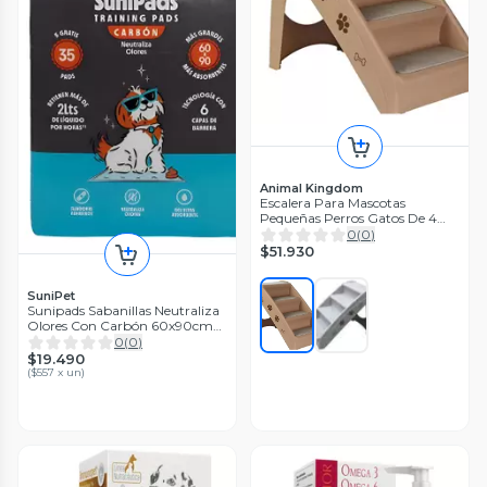
Animal Kingdom
Escalera Para Mascotas
Pequeñas Perros Gatos De 4
Pasos
0
(
0
)
$51.930
SuniPet
Sunipads Sabanillas Neutraliza
Olores Con Carbón 60x90cm
35u
0
(
0
)
$19.490
(
$557 x un
)