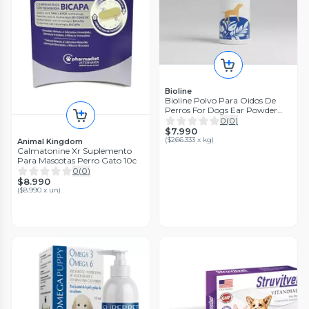
Bioline
Bioline Polvo Para Oidos De
Perros For Dogs Ear Powder
30g
0
(
0
)
$7.990
(
$266.333 x kg
)
Animal Kingdom
Calmatonine Xr Suplemento
Para Mascotas Perro Gato 10c
0
(
0
)
$8.990
(
$8.990 x un
)