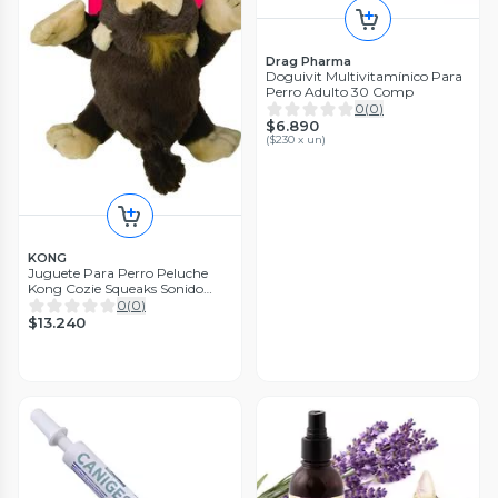
Drag Pharma
Doguivit Multivitamínico Para
Perro Adulto 30 Comp
0
(
0
)
$6.890
(
$230 x un
)
KONG
Juguete Para Perro Peluche
Kong Cozie Squeaks Sonido
Talla M
0
(
0
)
$13.240