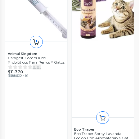
Animal Kingdom
Canigest Combi 16ml
Probióticos Para Perros Y Gatos
0
(
0
)
$11.770
(
$588.500 x lt
)
Eco Traper
Eco Traper Spray Lavanda
Loción Con Aromaterapia Gato