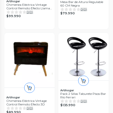
Artihogar
Mesa Bar de Altura Regulable
Chimenea Eléctrica Vintage
60 CM Negra
Control Remoto Efecto Llama
0
(
0
)
Real
0
(
0
)
$79.990
$99.990
Artihogar
Pack 2 Sillas Taburete Pisos Bar
Río Ferrari
Artihogar
Chimenea Eléctrica Vintage
0
(
0
)
Control Remoto Efecto 3D
$135.990
0
(
0
)
$89.990