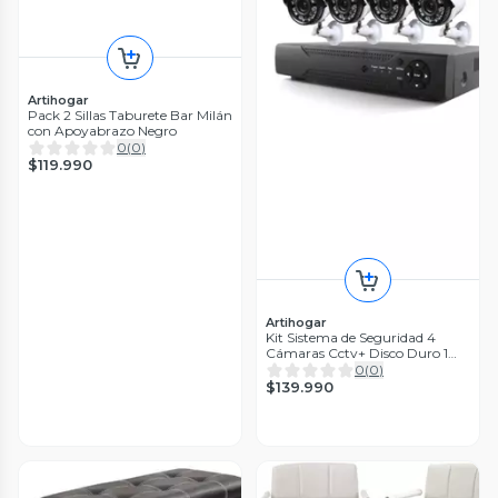
Artihogar
Pack 2 Sillas Taburete Bar Milán
con Apoyabrazo Negro
0
(
0
)
$119.990
Artihogar
Kit Sistema de Seguridad 4
Cámaras Cctv+ Disco Duro 1
Terabyte Instalado en DVR AHD
0
(
0
)
$139.990