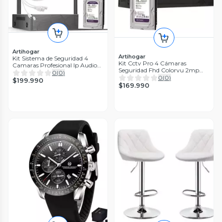
Artihogar
Artihogar
Kit Sistema de Seguridad 4
Kit Cctv Pro 4 Cámaras
Camaras Profesional Ip Audio
Seguridad Fhd Colorvu 2mp
360° Con Disco Duro 1 Terabyte
0
(
0
)
Micrófono + Disco 1 Terabyte
0
(
0
)
$199.990
Audio
$169.990