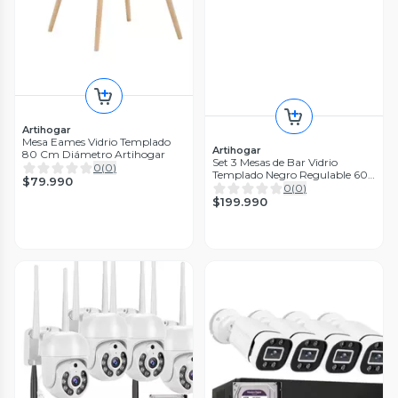
Artihogar
Mesa Eames Vidrio Templado
Artihogar
80 Cm Diámetro Artihogar
Set 3 Mesas de Bar Vidrio
0
(
0
)
Templado Negro Regulable 60
$79.990
CM Diámetro
0
(
0
)
$199.990