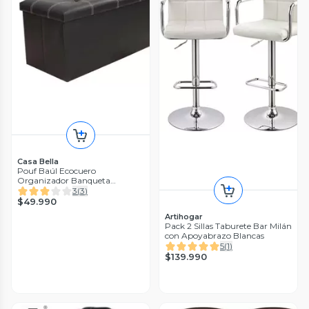
Casa Bella
Pouf Baúl Ecocuero
Organizador Banqueta
Plegable
3
(
3
)
$49.990
Artihogar
Pack 2 Sillas Taburete Bar Milán
con Apoyabrazo Blancas
5
(
1
)
$139.990