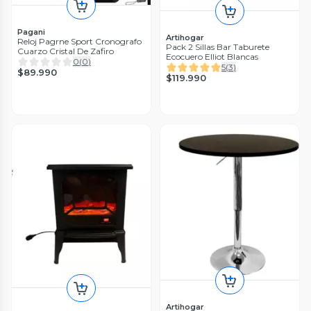
Pagani
Artihogar
Reloj Pagrne Sport Cronografo
Pack 2 Sillas Bar Taburete
Cuarzo Cristal De Zafiro
Ecocuero Elliot Blancas
0
(
0
)
5
(
3
)
$89.990
$119.990
Artihogar