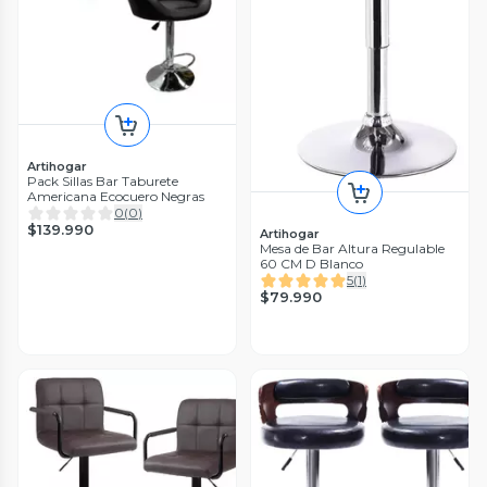
Artihogar
Pack Sillas Bar Taburete
Americana Ecocuero Negras
0
(
0
)
$139.990
Artihogar
Mesa de Bar Altura Regulable
60 CM D Blanco
5
(
1
)
$79.990