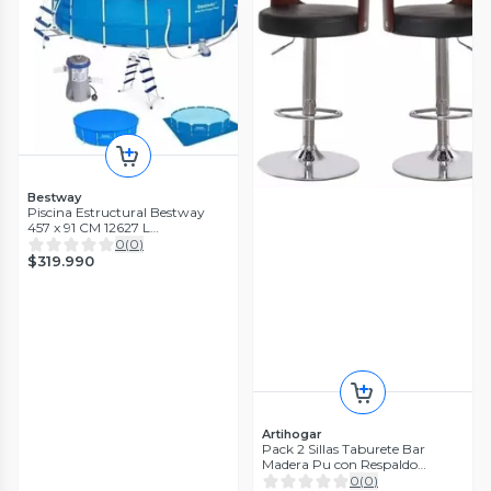
Bestway
Piscina Estructural Bestway
457 x 91 CM 12627 L
Bomba/Escala
0
(
0
)
$319.990
Artihogar
Pack 2 Sillas Taburete Bar
Madera Pu con Respaldo
Boscco
0
(
0
)