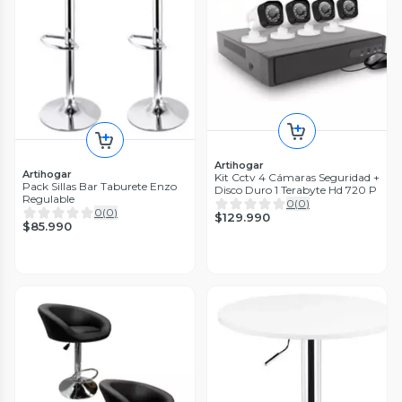
Artihogar
Artihogar
Kit Cctv 4 Cámaras Seguridad +
Pack Sillas Bar Taburete Enzo
Disco Duro 1 Terabyte Hd 720 P
Regulable
0
(
0
)
0
(
0
)
$129.990
$85.990