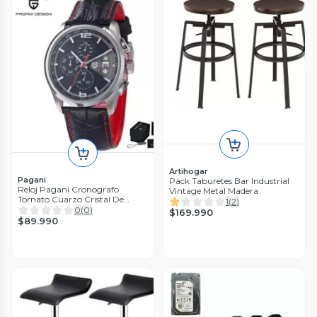
Artihogar
Pagani
Pack Taburetes Bar Industrial
Reloj Pagani Cronografo
Vintage Metal Madera
Tornato Cuarzo Cristal De
1
(
2
)
Zafiro
0
(
0
)
$169.990
$89.990