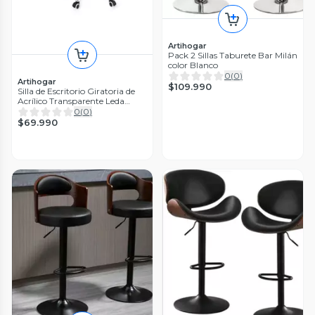
Artihogar
Pack 2 Sillas Taburete Bar Milán
color Blanco
0
(
0
)
Artihogar
$109.990
Silla de Escritorio Giratoria de
Acrílico Transparente Leda
Acolchada
0
(
0
)
$69.990