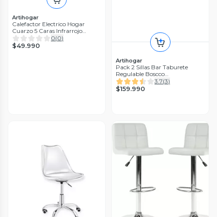
Artihogar
Calefactor Electrico Hogar
Cuarzo 5 Caras Infrarrojo
2200W
0
(
0
)
$49.990
Artihogar
Pack 2 Sillas Bar Taburete
Regulable Boscco
Madera/Ecocuero
3.7
(
3
)
$159.990