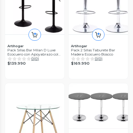
Artihogar
Artihogar
Pack Sillas Bar Milan D Luxe
Pack 2 Sillas Taburete Bar
Ecocuero con Apoyabrazo color
Madera Ecocuero Boscco
Negro/Negro
0
(
0
)
0
(
0
)
$139.990
$169.990