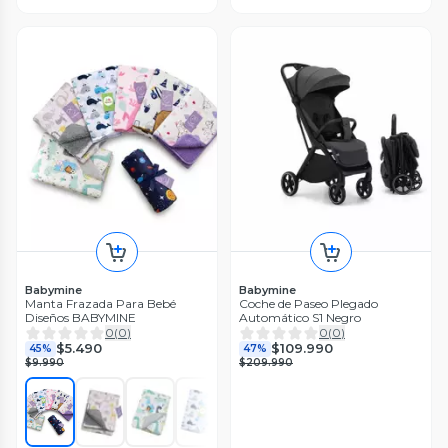
Babymine
Babymine
Manta Frazada Para Bebé
Coche de Paseo Plegado
Diseños BABYMINE
Automático S1 Negro
0
(
0
)
0
(
0
)
$5.490
$109.990
45%
47%
$9.990
$209.990