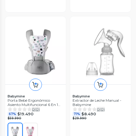
Babymine
Babymine
Porta Bebé Ergonómico
Extractor de Leche Manual -
Asiento Multifuncional 6 En 1
Babymine
Colores
0
(
0
)
0
(
0
)
$19.490
$8.490
67%
71%
$59.990
$29.990