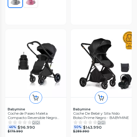
Babymine
Babymine
Coche de Paseo Maleta
Coche De Bebé y Silla Nido
Compacto Reversible Negro
Bolso Prime Negro - BABYMINE
BABYMINE
0
(
0
)
0
(
0
)
$96.990
$143.990
46%
50%
$179.990
$289.990