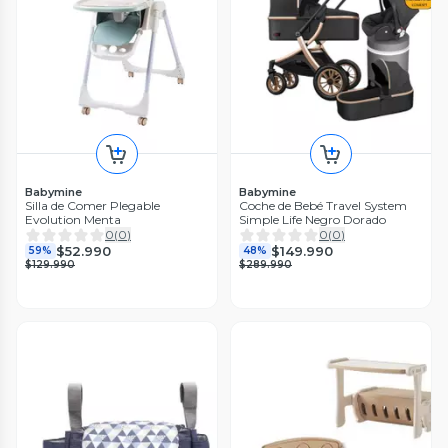
Babymine
Babymine
Silla de Comer Plegable
Coche de Bebé Travel System
Evolution Menta
Simple Life Negro Dorado
0
(
0
)
0
(
0
)
$52.990
$149.990
59%
48%
$129.990
$289.990