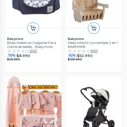
Babymine
Babymine
Bolso Maternal Colgante Para
Mesa Infantil Convertible 2 en 1
Coche de bebés - Babymine
BABYMINE
0
(
0
)
0
(
0
)
$8.990
$52.990
70%
62%
$29.990
$139.990