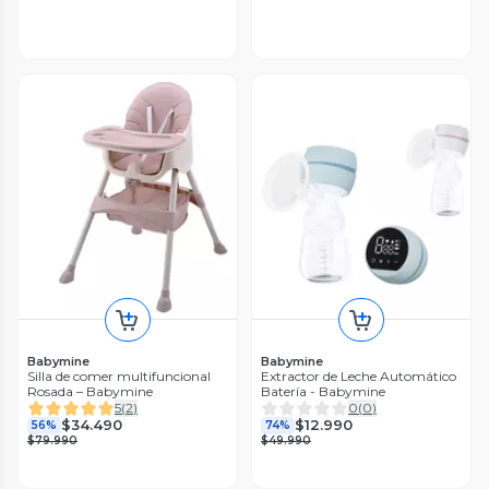
Babymine
Babymine
Silla de comer multifuncional
Extractor de Leche Automático
Rosada – Babymine
Batería - Babymine
5
(
2
)
0
(
0
)
$34.490
$12.990
56%
74%
$79.990
$49.990