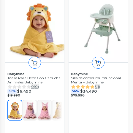
Babymine
Babymine
Toalla Para Bebé Con Capucha
Silla de comer multifuncional
Animales Babymine
Menta – Babymine
0
(
0
)
5
(
1
)
$6.490
$34.490
67%
56%
$19.990
$79.990