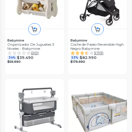
Babymine
Babymine
Organizador De Juguetes 3
Coche de Paseo Reversible High
Niveles - Babymine
Negro Babymine
0
(
0
)
3.7
(
3
)
$39.490
$82.990
34%
53%
$59.990
$179.990