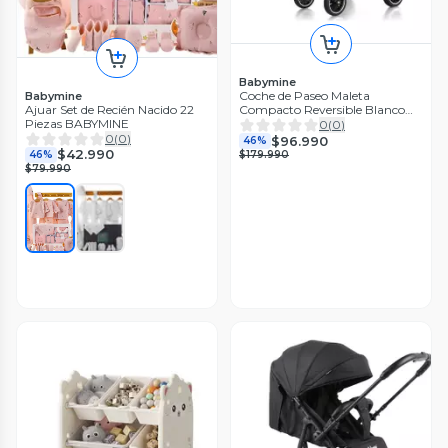
Babymine
Coche de Paseo Maleta
Babymine
Ajuar Set de Recién Nacido 22
Compacto Reversible Blanco
Piezas BABYMINE
BABYMINE
0
(
0
)
0
(
0
)
$96.990
46%
$42.990
46%
$179.990
$79.990