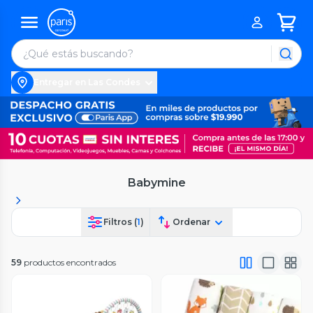
Entregar en Las Condes
Babymine
Filtros (
1
)
Ordenar
59
productos encontrados