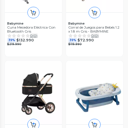
Babymine
Babymine
Cuna Mecedora Eléctrica Con
Corral de Juegos para Bebés 1.2
Bluetooth Gris
x 1.8 m Gris - BABYMINE
0
(
0
)
0
(
0
)
$132.990
$72.990
39%
39%
$219.990
$119.990