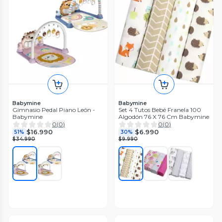
Babymine
Babymine
Gimnasio Pedal Piano León -
Set 4 Tutos Bebé Franela 100
Babymine
Algodón 76 X 76 Cm Babymine
0
(
0
)
0
(
0
)
$16.990
$6.990
51%
30%
$34.990
$9.990