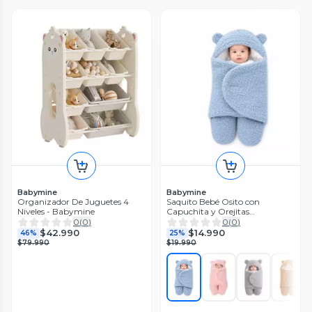
Babymine
Babymine
Organizador De Juguetes 4
Saquito Bebé Osito con
Niveles - Babymine
Capuchita y Orejitas
BABYMINE
0
(
0
)
0
(
0
)
$42.990
$14.990
46%
25%
$79.990
$19.990