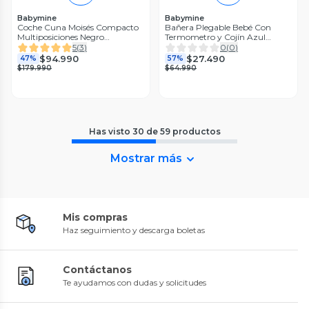
Babymine
Babymine
Coche Cuna Moisés Compacto
Bañera Plegable Bebé Con
Multiposiciones Negro
Termometro y Cojín Azul
BABYMINE
BABYMINE
5
(
3
)
0
(
0
)
$94.990
$27.490
47%
57%
$179.990
$64.990
Has visto
30
de
59
productos
Mostrar más
Mis compras
Haz seguimiento y descarga boletas
Contáctanos
Te ayudamos con dudas y solicitudes