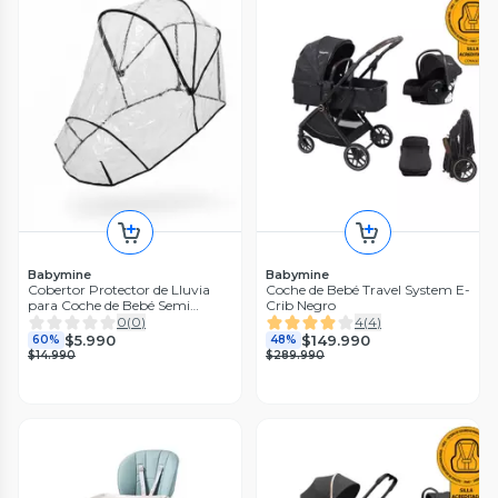
Babymine
Babymine
Cobertor Protector de Lluvia
Coche de Bebé Travel System E-
para Coche de Bebé Semi
Crib Negro
Universal BABYMINE
0
(
0
)
4
(
4
)
$5.990
$149.990
60%
48%
$14.990
$289.990