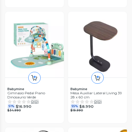
Babymine
Babymine
Gimnasio Pedal Piano
Mesa Auxiliar Lateral Living 39
Dinosaurio Verde
28 x 60 cm
0
(
0
)
0
(
0
)
$16.990
$8.990
51%
55%
$34.990
$19.990