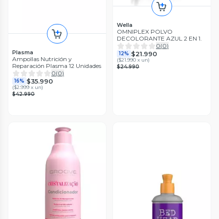
Wella
OMNIPLEX POLVO
DECOLORANTE AZUL 2 EN 1.
0
(
0
)
Plasma
$21.990
12%
Ampollas Nutrición y
(
$21.990 x un
)
Reparación Plasma 12 Unidades
$24.990
0
(
0
)
$35.990
16%
(
$2.999 x un
)
$42.990