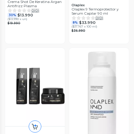
Crema Shot De Keratina Argan
Olaplex
Antifrizz Plasma
Olaplex 9 Termoprotector y
0
(
0
)
Serum Capilar 90 ml
$13.990
30%
0
(
0
)
(
$13.990 x un
)
$33.990
8%
$19.990
(
$37.767 x 100 ml
)
$36.990