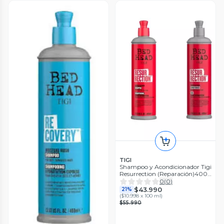
TIGI
Shampoo y Acondicionador Tigi
Resurrection (Reparación)400
ml
0
(
0
)
$43.990
21%
(
$10.998 x 100 ml
)
$55.990