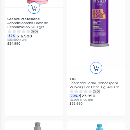
Groove Profesional
Acondicionador Baño de
Cristalizaciòn 300 grs
0
(
0
)
$16.990
32%
(
$16.990 x un
)
$24.990
TIGI
Shampoo Serial Blonde (para
Rubios ) Bed Head Tigi 400 ml
0
(
0
)
$23.990
20%
(
$5.998 x 100 ml
)
$29.990