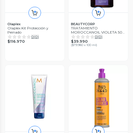
Olaplex
BEAUTYCORP
Olaplex Kit Protección y
TRATAMIENTO
Peinado
MOROCCANOIL VIOLETA 50
ML
0
(
0
)
0
(
0
)
$116.970
$39.990
(
$79.980 x 100 ml
)