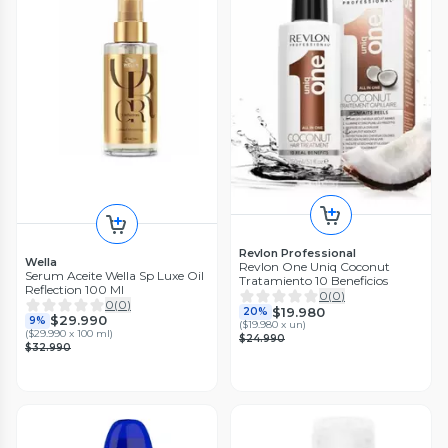
Revlon Professional
Wella
Revlon One Uniq Coconut
Serum Aceite Wella Sp Luxe Oil
Tratamiento 10 Beneficios
Reflection 100 Ml
0
(
0
)
0
(
0
)
$19.980
20%
$29.990
9%
(
$19.980 x un
)
(
$29.990 x 100 ml
)
$24.990
$32.990