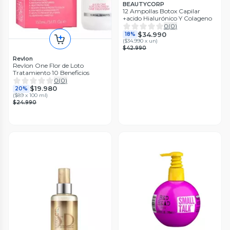
BEAUTYCORP
12 Ampollas Botox Capilar
+acido Hialurónico Y Colageno
0
(
0
)
$34.990
18%
(
$34.990 x un
)
$42.990
Revlon
Revlon One Flor de Loto
Tratamiento 10 Beneficios
0
(
0
)
$19.980
20%
(
$89 x 100 ml
)
$24.990