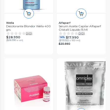
Wella
Alfaparf
Decolorante Blondor Wella 400
Serum Aceite Capilar Alfaparf
grs
Cristalli Liquido 15 Ml
0
(
0
)
0
(
0
)
$28.990
$17.990
14%
(
$28.990 x un
)
(
$119.933 x 100 ml
)
$20.990