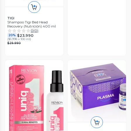
TIGI
Shampoo Tigi Bed Head
Recovery (Nutrición) 400 ml
0
(
0
)
$23.990
20%
(
$5.998 x 100 ml
)
$29.990