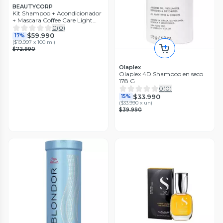
BEAUTYCORP
Kit Shampoo + Acondicionador
+ Mascara Coffee Care Light
Nutrición 300 ml
0
(
0
)
$59.990
17%
(
$19.997 x 100 ml
)
$72.990
Olaplex
Olaplex 4D Shampoo en seco
178 G
0
(
0
)
$33.990
15%
(
$33.990 x un
)
$39.990