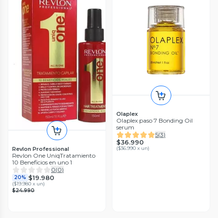
Olaplex
Olaplex paso 7 Bonding Oil
serum
5
(
3
)
$36.990
(
$36.990 x un
)
Revlon Professional
Revlon One UniqTratamiento
10 Beneficios en uno 1
0
(
0
)
$19.980
20%
(
$19.980 x un
)
$24.990