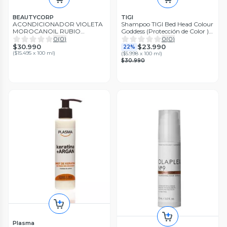
BEAUTYCORP
TIGI
ACONDICIONADOR VIOLETA
Shampoo TIGI Bed Head Colour
MOROCANOIL RUBIO
Goddess (Protección de Color )
PERFECTO 200 ML
400 ml
0
(
0
)
0
(
0
)
$30.990
$23.990
22%
(
$15.495 x 100 ml
)
(
$5.998 x 100 ml
)
$30.990
Plasma