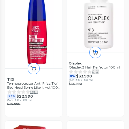
Olaplex
Olaplex 3 Hair Perfector 100ml
0
(
0
)
$33.990
8%
TIGI
(
$33.990 x 100 ml
)
Termoprotector Anti Frizz Tigi
$36.990
Bed Head Some Like It Hot 100
ml
0
(
0
)
$22.990
23%
(
$22.990 x 100 ml
)
$29.990