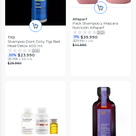
Alfaparf
Pack Shampoo y Mascara
Nutrición Alfaparf
0
(
0
)
$39.990
11%
TIGI
(
$39.990 x un
)
Shampoo Dont Dirty Tigi Bed
$44.990
Head Detox 400 ml.
0
(
0
)
$23.990
20%
(
$5.998 x 100 ml
)
$29.990