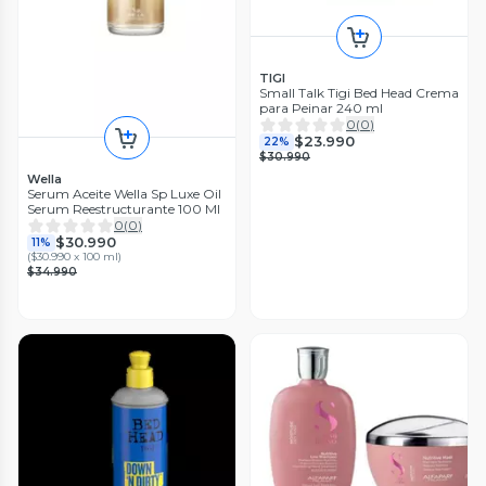
TIGI
Small Talk Tigi Bed Head Crema
para Peinar 240 ml
0
(
0
)
$23.990
22%
$30.990
Wella
Serum Aceite Wella Sp Luxe Oil
Serum Reestructurante 100 Ml
0
(
0
)
$30.990
11%
(
$30.990 x 100 ml
)
$34.990