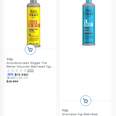
TIGI
Acondicionador Bigger The
Better Volumen Bed Head Tigi
300 ml.
0
(
0
)
$19.980
25%
(
$6.660 x 100 ml
)
$26.990
TIGI
Shampoo Tigi Bed Head