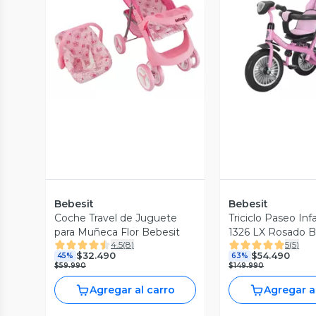
Vista Previa
Vista P
Bebesit
Bebesit
Coche Travel de Juguete
Triciclo Paseo Inf
para Muñeca Flor Bebesit
1326 LX Rosado B
4.5
(
8
)
5
(
5
)
$32.490
$54.490
45%
63%
$59.990
$149.990
Agregar al carro
Agregar a