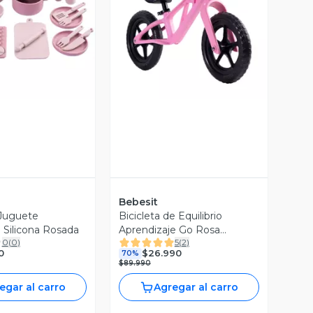
ista Previa
Vista Previa
Bebesit
 Juguete
Bicicleta de Equilibrio
 Silicona Rosada
Aprendizaje Go Rosa
0
(
0
)
5
(
2
)
Bebesit
0
$26.990
70%
$89.990
egar al carro
Agregar al carro