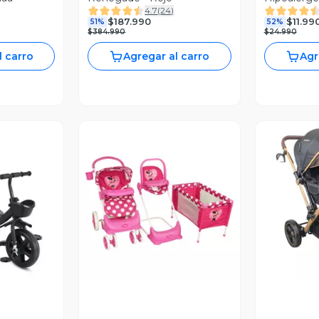
4.7
(
24
)
Gris Bebesi
$187.990
$11.99
51%
52%
$384.990
$24.990
l carro
Agregar al carro
Agr
revia
Vista Previa
V