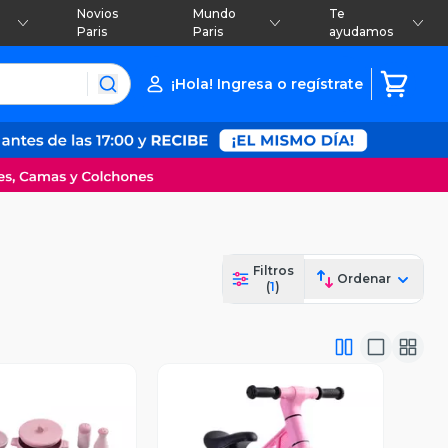
Novios
Mundo
Te
Paris
Paris
ayudamos
¡Hola! Ingresa o regístrate
Filtros
Ordenar
(
1
)