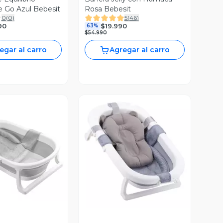
e Go Azul Bebesit
Rosa Bebesit
0
(
0
)
5
(
46
)
90
$19.990
63%
$54.990
egar al carro
Agregar al carro
ista Previa
Vista Previa