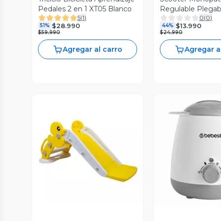
Pedales 2 en 1 XT05 Blanco
Regulable Plegab
5
(
1
)
0
(
0
)
Rosa Bebesit
$28.990
$13.990
51%
44%
$59.990
$24.990
Agregar al carro
Agregar a
Vista Previa
Vista P