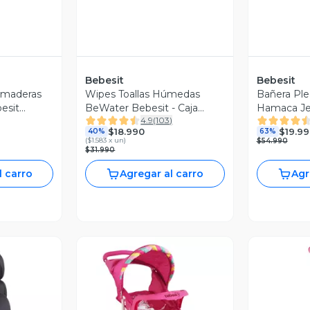
Bebesit
Bebesit
amaderas
Wipes Toallas Húmedas
Bañera Pl
esit
BeWater Bebesit - Caja
Hamaca Jel
4.9
(
103
)
12x60 unidades
$18.990
$19.99
40%
63%
(
$1.583 x un
)
$54.990
$31.990
l carro
Agregar al carro
Agr