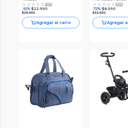
0
(
0
)
0
(
0
)
$22.990
$8.990
42%
72%
$39.990
$32.990
Agregar al carro
Agregar a
Vista Previa
Vista P