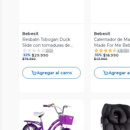
Bebesit
Bebesit
Resbalin Tobogan Duck
Calentador de M
Slide con tomaduras de
Made For Me Beb
0
(
0
)
4.8
(
39
)
Seguridad
Blanco
$29.990
$18.990
62%
56%
$79.990
$43.990
Agregar al carro
Agregar a