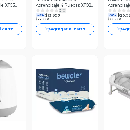
le XT03
Aprendizaje 4 Ruedas XT02
Aprendizaj
0
(
0
)
Rosa Bebesit
$13.990
$26.9
39%
70%
$22.990
$89.990
l carro
Agregar al carro
Agr
revia
Vista Previa
V