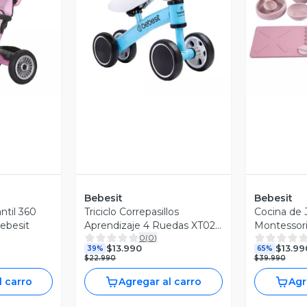
revia
Vista Previa
V
Bebesit
Bebesit
antil 360
Triciclo Correpasillos
Cocina de
ebesit
Aprendizaje 4 Ruedas XT02
Montessori
0
(
0
)
Azul Bebesit
$13.990
$13.99
39%
65%
$22.990
$39.990
l carro
Agregar al carro
Agr