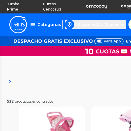
Jumbo
Puntos
Prime
Cencosud
Categorías
Entregar en Las Condes
532
productos encontrados