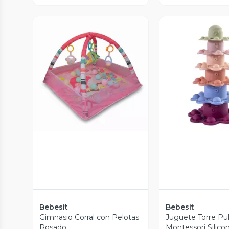
Vista Previa
Vista P
Bebesit
Bebesit
Gimnasio Corral con Pelotas
Juguete Torre Pu
Rosado
Montessori Silico