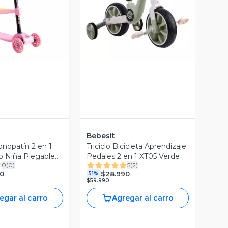
ista Previa
Vista Previa
Bebesit
nopatín 2 en 1
Triciclo Bicicleta Aprendizaje
o Niña Plegable
Pedales 2 en 1 XT05 Verde
0
(
0
)
5
(
2
)
0
$28.990
51%
$59.990
egar al carro
Agregar al carro