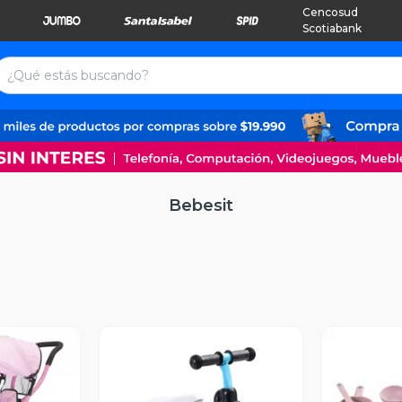
Cencosud
Scotiabank
Bebesit