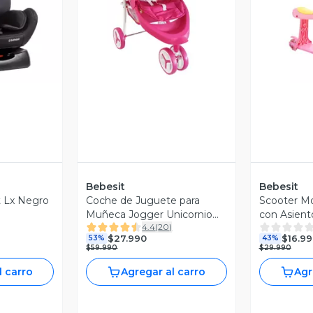
revia
Vista Previa
V
Bebesit
Bebesit
it Lx Negro
Coche de Juguete para
Scooter Mo
Muñeca Jogger Unicornio
con Asient
4.4
(
20
)
Bebesit
XT04 Rosa
$27.990
$16.99
53%
43%
$59.990
$29.990
l carro
Agregar al carro
Agr