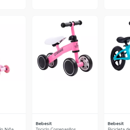
revia
Vista Previa
V
Bebesit
Bebesit
ín Niña
Triciclo Correpasillos
Bicicleta de