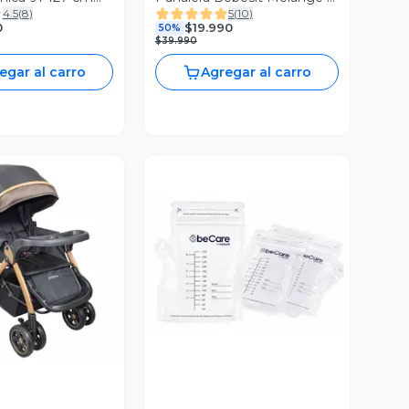
4.5
(
8
)
5
(
10
)
t
Beige
0
$19.990
50%
$39.990
egar al carro
Agregar al carro
ista Previa
Vista Previa