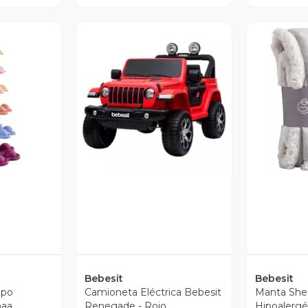
revia
Vista Previa
V
Bebesit
Bebesit
lpo
Camioneta Eléctrica Bebesit
Manta She
naa
Renegade - Rojo
Hipoalergé