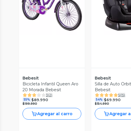
Vista Previa
Vista P
Bebesit
Bebesit
Bicicleta Infantil Queen Aro
Silla de Auto Orb
20 Morada Bebesit
Bebesit
3
(
2
)
5
(
15
)
$89.990
$69.990
55%
54%
$199.990
$154.990
Agregar al carro
Agregar a