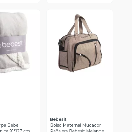
ista Previa
Vista Previa
Bebesit
rpa Bebe
Bolso Maternal Mudador
nica 91*127 cm
Pañalera Bebesit Melange -