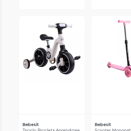
Vista Previa
Vista P
Bebesit
Bebesit
Triciclo Bicicleta Aprendizaje
Scooter Monopat