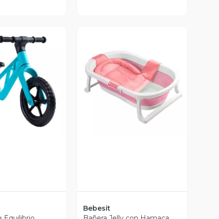
ista Previa
Vista Previa
Bebesit
 Equilibrio
Bañera Jelly con Hamaca