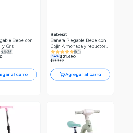
Bebesit
egable Bebe con
Bañera Plegable Bebe con
ly Gris
Cojin Almohada y reductor
4.9
(
35
)
5
(
4
)
Gris
0
$21.490
64%
$59.990
egar al carro
Agregar al carro