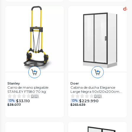
Stanley
Doer
Carro de mano plegable
Cabina de ducha Elegance
STANLEY FT580 70 kg
Large Negra 90x120x200cm
diseño Rectangular
0
(
0
)
0
(
0
)
$33.110
$229.990
13%
13%
$38.077
$265.639