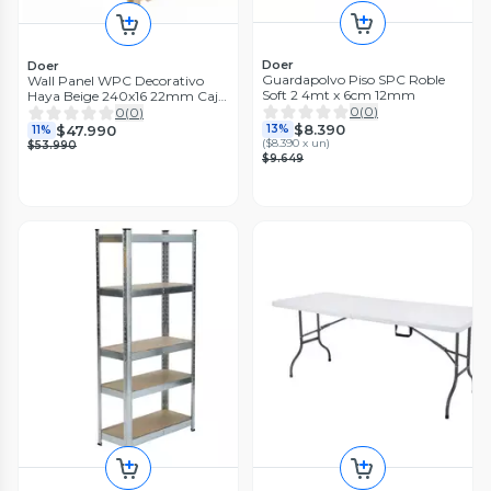
Doer
Doer
Guardapolvo Piso SPC Roble
Wall Panel WPC Decorativo
Soft 2 4mt x 6cm 12mm
Haya Beige 240x16 22mm Caja
10 Unids
0
(
0
)
0
(
0
)
$8.390
$47.990
13%
11%
(
$8.390 x un
)
$53.990
$9.649