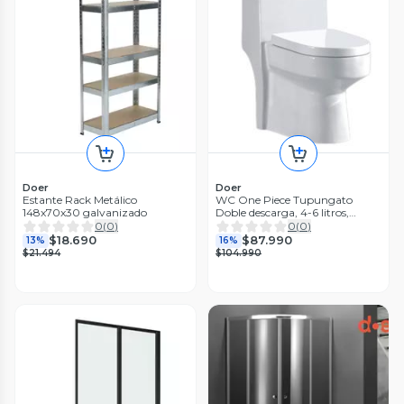
Doer
Doer
Estante Rack Metálico
WC One Piece Tupungato
148x70x30 galvanizado
Doble descarga, 4-6 litros,
Blanco
0
(
0
)
0
(
0
)
$18.690
$87.990
13%
16%
$21.494
$104.990