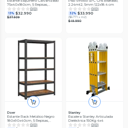
Estante Esquinero Galvanizado
Piso Vinílico SPC Gris Biselado,
75x40x180cm, 5 Repisas,
2.24mt2, 5mm 122x18.4 cm
200kg
0
(
0
)
0
(
0
)
$32.990
$33.990
13%
32%
(
$6.771 x m2
)
$37.939
$49.990
Doer
Stanley
Estante Rack Metálico Negro
Escalera Stanley Articulada
180x90x40cm, 5 Repisas,
Dieléctrica 150Kg 4x4
200kg
0
(
0
)
0
(
0
)