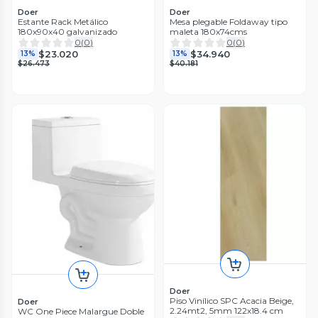
Doer
Doer
Estante Rack Metálico
Mesa plegable Foldaway tipo
180x90x40 galvanizado
maleta 180x74cms
0
(
0
)
0
(
0
)
$23.020
$34.940
13%
13%
$26.473
$40.181
Doer
Piso Vinílico SPC Acacia Beige,
Doer
2.24mt2, 5mm 122x18.4 cm
WC One Piece Malargue Doble