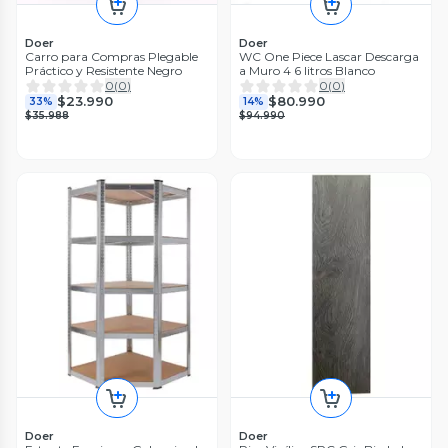
Doer
Doer
Carro para Compras Plegable
WC One Piece Lascar Descarga
Práctico y Resistente Negro
a Muro 4 6 litros Blanco
0
(
0
)
0
(
0
)
$23.990
$80.990
33%
14%
$35.988
$94.990
Doer
Doer