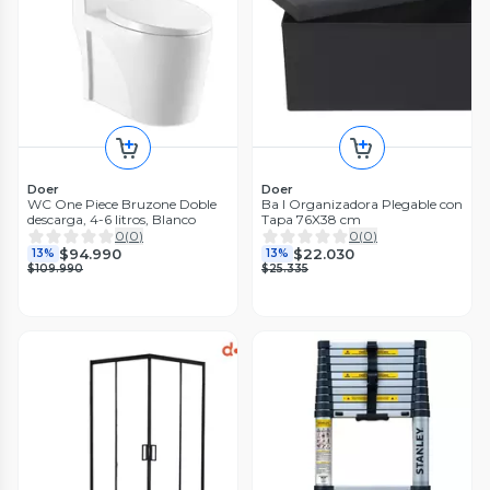
Doer
Doer
WC One Piece Bruzone Doble
Ba l Organizadora Plegable con
descarga, 4-6 litros, Blanco
Tapa 76X38 cm
0
(
0
)
0
(
0
)
$94.990
$22.030
13%
13%
$109.990
$25.335