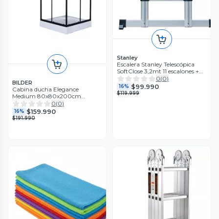
Stanley
Escalera Stanley Telescópica
SoftClose 3,2mt 11 escalones +
estabilizador
0
(
0
)
BILDER
$99.990
16%
Cabina ducha Elegance
$119.999
Medium 80x80x200cm
cuadrada negra.
0
(
0
)
$159.990
16%
$191.990