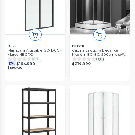
Doer
BILDER
Mampara Ajustable 120-130CM
Cabina de ducha Elegance
Marco NEGRO
Medium 80x80x200cm diseño
curvo
0
(
0
)
0
(
0
)
$219.990
$164.990
13%
$189.739