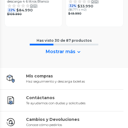
descarga 4 6 litros Blanco
0
(
0
)
0
(
0
)
$33.990
32%
(
$6.771 x m2
)
$84.990
22%
$49.990
$109.990
Has visto
30
de
87
productos
Mostrar más
Mis compras
Haz seguimiento y descarga boletas
Contáctanos
Te ayudamos con dudas y solicitudes
Cambios y Devoluciones
Conoce cómo pedirlos