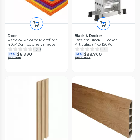
Doer
Black & Decker
Pack 24 Pa os de Microfibra
Escalera Black + Decker
40x40cm colores variados
Articulada 4x3 150Kg
0
(
0
)
0
(
0
)
$8.990
$88.760
16%
13%
$10.788
$102.074