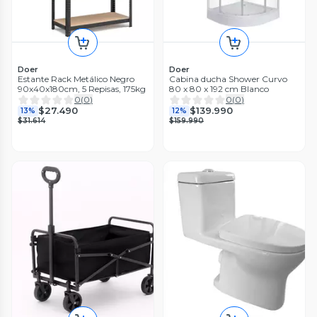
Doer
Doer
Estante Rack Metálico Negro
Cabina ducha Shower Curvo
90x40x180cm, 5 Repisas, 175kg
80 x 80 x 192 cm Blanco
0
(
0
)
0
(
0
)
$27.490
$139.990
13%
12%
$31.614
$159.990