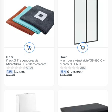
Doer
Doer
Pack 3 Trapeadores de
Mampara Ajustable 135-150 CM
Microfibra 50x70cm colores
Marco NEGRO
variados
0
(
0
)
0
(
0
)
$3.690
$179.990
12%
16%
$4.199
$215.990