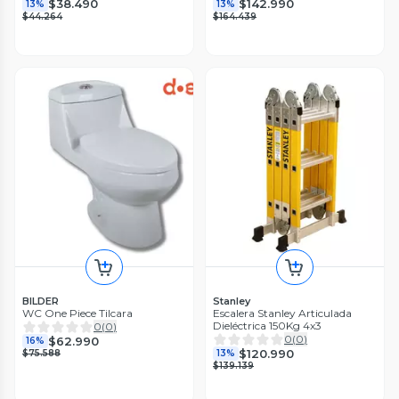
$38.490
$142.990
13%
13%
$44.264
$164.439
BILDER
Stanley
WC One Piece Tilcara
Escalera Stanley Articulada
Dieléctrica 150Kg 4x3
0
(
0
)
0
(
0
)
$62.990
16%
$120.990
$75.588
13%
$139.139