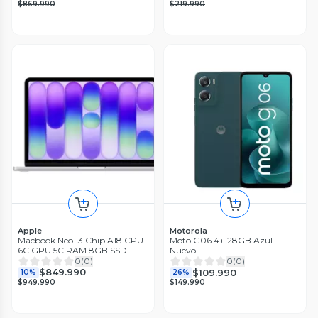
$869.990
$219.990
Apple
Motorola
Macbook Neo 13 Chip A18 CPU
Moto G06 4+128GB Azul-
6C GPU 5C RAM 8GB SSD
Nuevo
512GB Touch ID Plata MHFC4CI
0
(
0
)
0
(
0
)
A
$849.990
$109.990
10%
26%
$949.990
$149.990