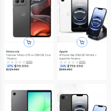
Motorola
Apple
Celular Moto G15 4+128GB Gris
iPhone 16e 256GB White +
-Nuevo
soporte-Nuevo
0
(
0
)
0
(
0
)
$119.990
$759.990
47%
24%
$229.990
$999.990