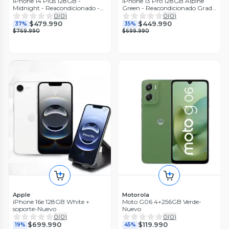
iPhone 14 Plus 128GB -
iPhone 13 Pro 128GB Alpine
Midnight - Reacondicionado -
Green - Reacondicionado Grado
Grado A
A
0
(
0
)
0
(
0
)
$479.990
$449.990
37%
35%
$769.990
$699.990
Apple
Motorola
iPhone 16e 128GB White +
Moto G06 4+256GB Verde-
soporte-Nuevo
Nuevo
0
(
0
)
0
(
0
)
$699.990
$119.990
19%
45%