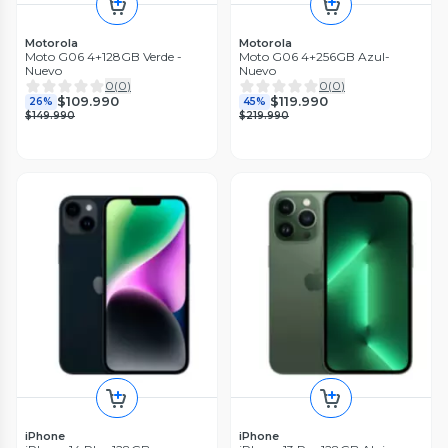
Motorola
Motorola
Moto G06 4+128GB Verde -
Moto G06 4+256GB Azul-
Nuevo
Nuevo
0
(
0
)
0
(
0
)
$109.990
$119.990
26%
45%
$149.990
$219.990
iPhone
iPhone