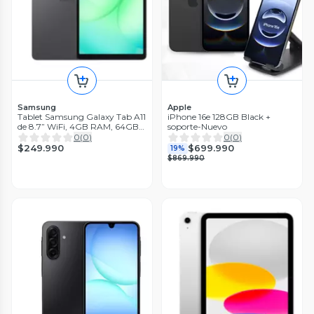
Samsung
Apple
Tablet Samsung Galaxy Tab A11
iPhone 16e 128GB Black +
de 8.7” WiFi, 4GB RAM, 64GB-
soporte-Nuevo
Nuevo
0
(
0
)
0
(
0
)
$249.990
$699.990
19%
$869.990