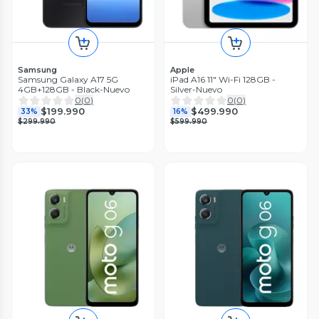
Samsung
Apple
Samsung Galaxy A17 5G
iPad A16 11" Wi-Fi 128GB -
4GB+128GB - Black-Nuevo
Silver-Nuevo
0
(
0
)
0
(
0
)
$199.990
$499.990
33%
16%
$299.990
$599.990