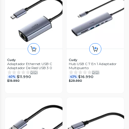
Cudy
Cudy
Adaptador Ethernet USB C
Hub USB C 7 En 1 Adaptador
Adaptador De Red USB 3 0
Multipuerto
0
(
0
)
0
(
0
)
$11.990
$16.990
40%
43%
$19.990
$29.990