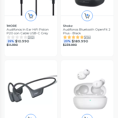
1MORE
Shokz
Audífonos In Ear HiFi Piston
Audífonos Bluetooth OpenFit 2
P20 con Cable USB-C Grey
Plus - Black
0
(
0
)
5
(
14
)
$10.990
$189.990
26%
20%
$14.990
$239.990