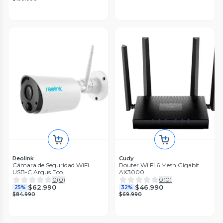
Reolink
Cudy
Cámara de Seguridad WiFi
Router Wi Fi 6 Mesh Gigabit
USB-C Argus Eco
AX3000
0
(
0
)
0
(
0
)
$62.990
$46.990
25%
32%
$84.990
$69.990