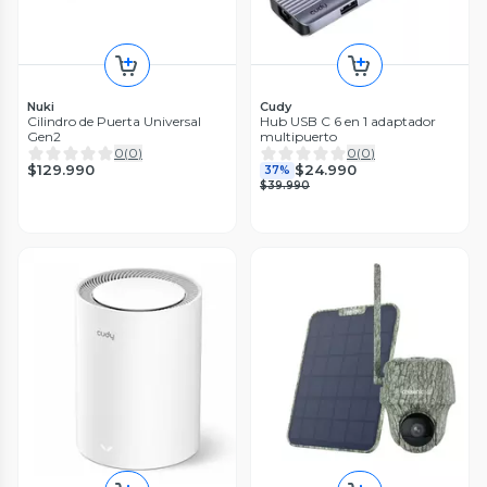
Nuki
Cudy
Cilindro de Puerta Universal
Hub USB C 6 en 1 adaptador
Gen2
multipuerto
0
(
0
)
0
(
0
)
$129.990
$24.990
37%
$39.990