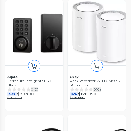
Aqara
Cudy
Cerradura Inteligente B50
Pack Repetidor Wi Fi 6 Mesh 2
Black
5G Solution
0
(
0
)
0
(
0
)
$89.990
$126.990
40%
15%
$149.990
$149.990