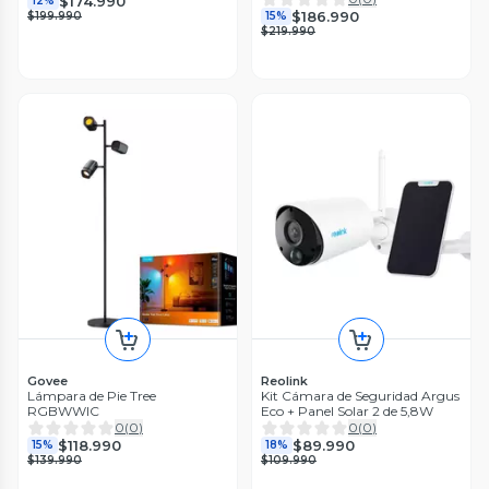
$174.990
12%
$186.990
$199.990
15%
$219.990
Govee
Reolink
Lámpara de Pie Tree
Kit Cámara de Seguridad Argus
RGBWWIC
Eco + Panel Solar 2 de 5,8W
0
(
0
)
0
(
0
)
$118.990
$89.990
15%
18%
$139.990
$109.990