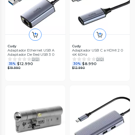
Cudy
Cudy
Adaptador Ethernet USB A
Adaptador USB C a HDMI 2 0
Adaptador De Red USB 3 0
4K 60Hz
0
(
0
)
0
(
0
)
$12.990
$8.990
35%
30%
$19.990
$12.990