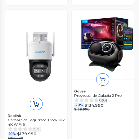
Govee
Proyector de Galaxia 2 Pro
0
(
0
)
$134.990
20%
$169.990
Reolink
Cámara de Seguridad Track Mix
4K WiFi 6
0
(
0
)
$179.990
10%
$199.990