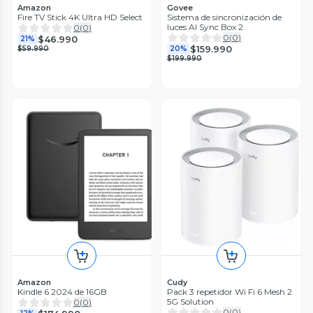
Amazon
Govee
Fire TV Stick 4K Ultra HD Select
Sistema de sincronización de
luces AI Sync Box 2
0
(
0
)
0
(
0
)
$46.990
21%
$159.990
$59.990
20%
$199.990
Amazon
Cudy
Kindle 6 2024 de 16GB
Pack 3 repetidor Wi Fi 6 Mesh 2
5G Solution
0
(
0
)
0
(
0
)