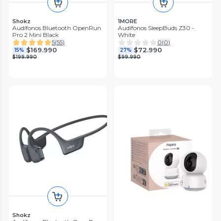
Shokz
1MORE
Audífonos Bluetooth OpenRun
Audífonos SleepBuds Z30 -
Pro 2 Mini Black
White
5
(
55
)
0
(
0
)
$169.990
$72.990
15%
27%
$199.990
$99.990
Shokz