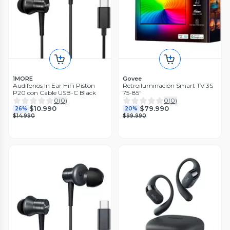
1MORE
Govee
Audífonos In Ear HiFi Piston
Retroiluminación Smart TV 3S
P20 con Cable USB-C Black
75-85"
0
(
0
)
0
(
0
)
$10.990
$79.990
26%
20%
$14.990
$99.990