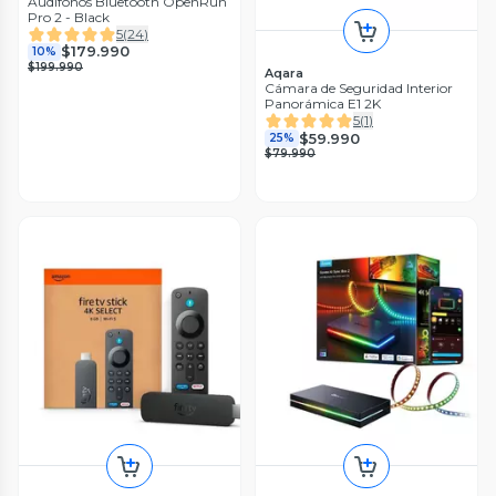
Audífonos Bluetooth OpenRun
Pro 2 - Black
5
(
24
)
$179.990
10%
$199.990
Aqara
Cámara de Seguridad Interior
Panorámica E1 2K
5
(
1
)
$59.990
25%
$79.990