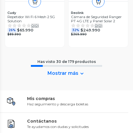
Cudy
Reolink
Repetidor Wi Fi 6 Mesh 2 5G
Cámara de Seguridad Ranger
Solution
PT 4G LTE y Panel Solar 2
0
(
0
)
0
(
0
)
$65.990
$249.990
26%
32%
$89.990
$369.990
Has visto
30
de
179
productos
Mostrar más
Mis compras
Haz seguimiento y descarga boletas
Contáctanos
Te ayudamos con dudas y solicitudes