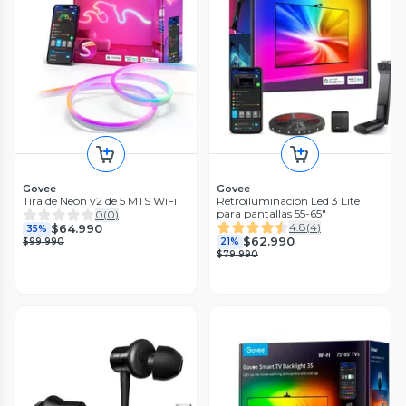
Govee
Govee
Tira de Neón v2 de 5 MTS WiFi
Retroiluminación Led 3 Lite
para pantallas 55-65"
0
(
0
)
4.8
(
4
)
$64.990
35%
$62.990
$99.990
21%
$79.990