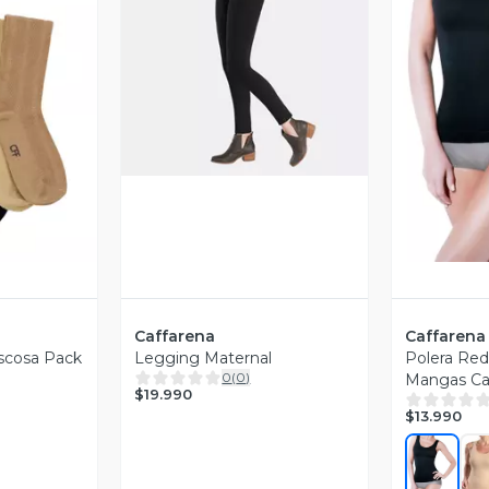
Vista Previa
revia
V
Caffarena
Caffarena
iscosa Pack
Legging Maternal
Polera Red
0
(
0
)
Mangas Ca
$19.990
$13.990