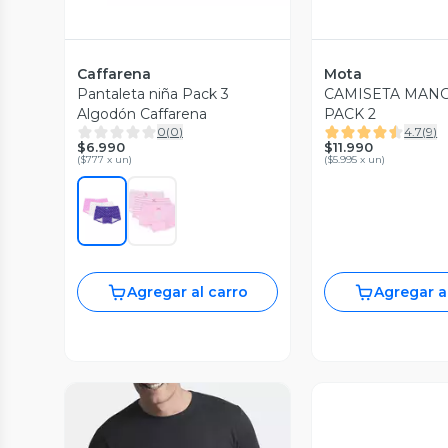
Caffarena
Mota
Pantaleta niña Pack 3
CAMISETA MAN
Algodón Caffarena
PACK 2
0
(
0
)
4.7
(
9
)
$6.990
$11.990
(
$777 x un
)
(
$5.995 x un
)
Agregar al carro
Agregar a