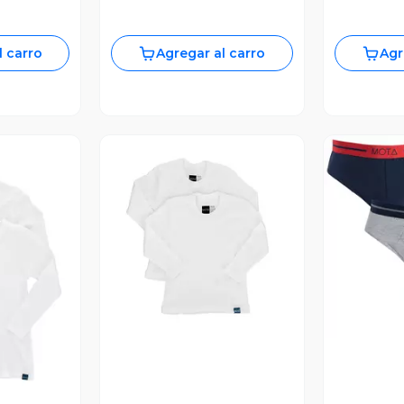
l carro
Agregar al carro
Agr
Vista Previa
V
revia