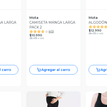
Mota
Mota
GA LARGA
CAMISETA MANGA LARGA
ALGODÓN 
PACK 2
$12.990
4
(
2
)
(
$4.330 x un
)
$10.990
(
$5.495 x un
)
l carro
Agregar al carro
Agr