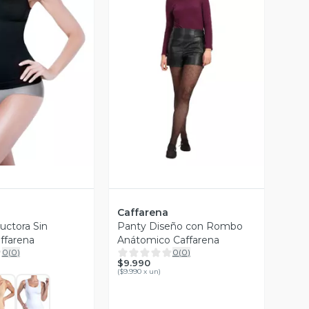
ista Previa
Vista Previa
Caffarena
uctora Sin
Panty Diseño con Rombo
ffarena
Anátomico Caffarena
0
(
0
)
0
(
0
)
$9.990
(
$9.990 x un
)