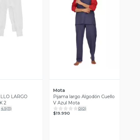
ista Previa
Vista Previa
Mota
ILLO LARGO
Pijama largo Algodón Cuello
K 2
V Azul Mota
4.9
(
11
)
0
(
0
)
$19.990