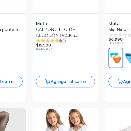
Mota
Mota
 puntera
CALZONCILLO DE
Slip Niño 
ALGODÓN PACK 3
$6.990
5
(
4
)
BLANCO
(
$777 x un
)
$15.990
(
$5.330 x un
)
l carro
Agregar al carro
Agr