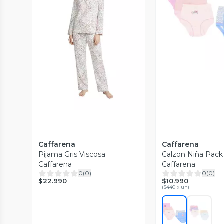
Vista P
Vista Previa
Caffarena
Caffarena
Pijama Gris Viscosa
Calzon Niña Pack
Caffarena
Caffarena
0
(
0
)
0
(
0
)
$22.990
$10.990
(
$440 x un
)