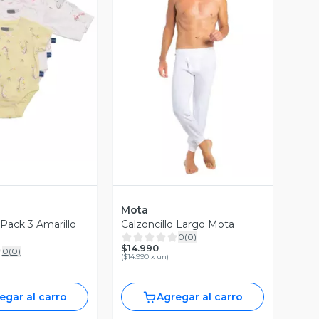
ista Previa
Vista Previa
Mota
Pack 3 Amarillo
Calzoncillo Largo Mota
0
(
0
)
$14.990
0
(
0
)
(
$14.990 x un
)
egar al carro
Agregar al carro