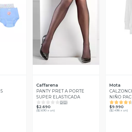
revia
V
Vista Previa
Caffarena
Mota
 5
PANTY PRET A PORTE
CALZONC
SUPER ELASTICADA
NIÑO PAC
0
(
0
)
$2.690
$9.990
(
$2.690 x un
)
(
$2.498 x un
)