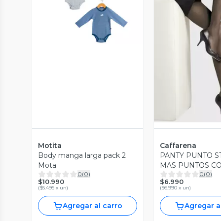
Vista Previa
Vista P
Motita
Caffarena
Body manga larga pack 2
PANTY PUNTO S
Mota
MAS PUNTOS C
0
(
0
)
0
(
0
)
$10.990
$6.990
(
$5.495 x un
)
(
$6.990 x un
)
Agregar al carro
Agregar a