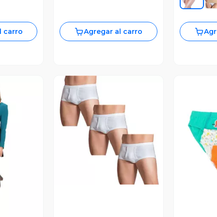
l carro
Agregar al carro
Agr
Vista Previa
revia
V