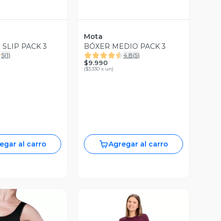
Mota
SLIP PACK 3
BÓXER MEDIO PACK 3
5
(
1
)
4.8
(
5
)
$9.990
(
$3.330 x un
)
egar al carro
Agregar al carro