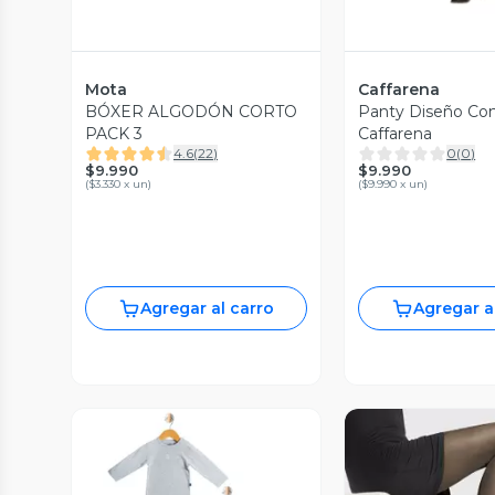
Mota
Caffarena
BÓXER ALGODÓN CORTO
Panty Diseño Con
PACK 3
Caffarena
4.6
(
22
)
0
(
0
)
$9.990
$9.990
(
$3.330 x un
)
(
$9.990 x un
)
Agregar al carro
Agregar a