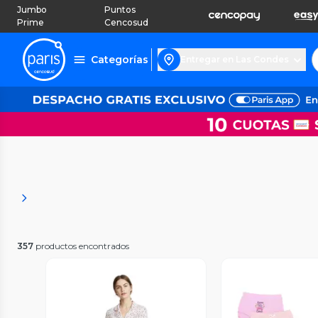
Jumbo
Puntos
Prime
Cencosud
Categorías
Entregar en Las Condes
357
productos encontrados