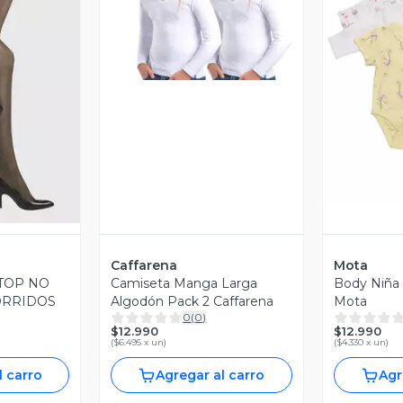
Vista Previa
V
revia
Caffarena
Mota
TOP NO
Camiseta Manga Larga
Body Niña 
ORRIDOS
Algodón Pack 2 Caffarena
Mota
0
(
0
)
$12.990
$12.990
(
$6.495 x un
)
(
$4.330 x un
)
l carro
Agregar al carro
Agr