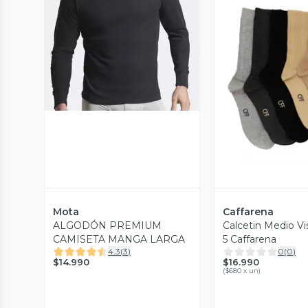
Vista Previa
Vista P
Mota
Caffarena
ALGODÓN PREMIUM
Calcetin Medio V
CAMISETA MANGA LARGA
5 Caffarena
4.3
(
3
)
0
(
0
)
$14.990
$16.990
(
$680 x un
)