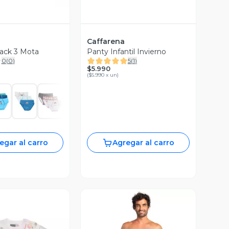
Caffarena
Pack 3 Mota
Panty Infantil Invierno
0
(
0
)
5
(
1
)
$5.990
(
$5.990 x un
)
egar al carro
Agregar al carro