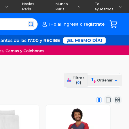
Novios
Mundo
Te
Paris
Paris
ayudamos
¡Hola! Ingresa o regístrate
Filtros
Ordenar
(
0
)