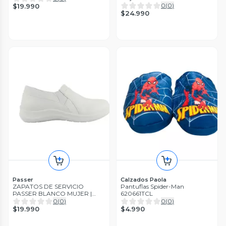
0
(
0
)
$19.990
$24.990
Passer
Calzados Paola
ZAPATOS DE SERVICIO
Pantuflas Spider-Man
PASSER BLANCO MUJER |
620661TCL
801-01
0
(
0
)
0
(
0
)
$19.990
$4.990