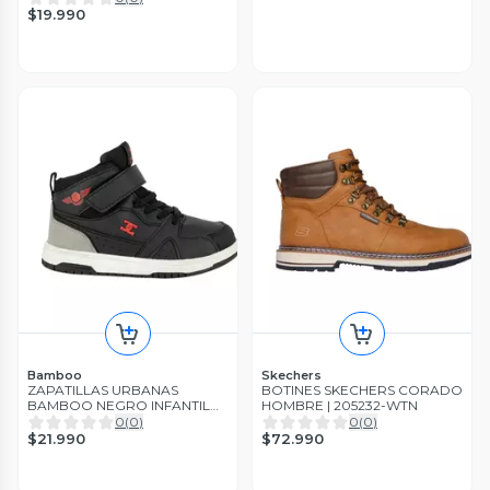
$19.990
Bamboo
Skechers
ZAPATILLAS URBANAS
BOTINES SKECHERS CORADO
BAMBOO NEGRO INFANTIL
HOMBRE | 205232-WTN
2937-02
0
(
0
)
0
(
0
)
$21.990
$72.990