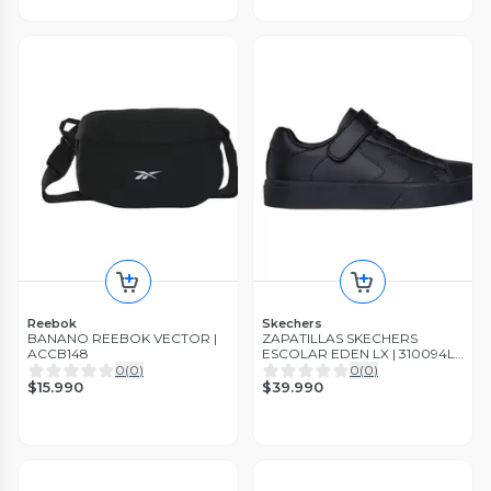
Reebok
Skechers
BANANO REEBOK VECTOR |
ZAPATILLAS SKECHERS
ACCB148
ESCOLAR EDEN LX | 310094L-
BBK
0
(
0
)
0
(
0
)
$15.990
$39.990