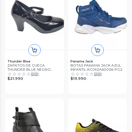
Thunder Blue
Panama Jack
ZAPATOS DE CUECA
BOTAS PANAMA JACK AZUL
THUNDER BLUE NEGRO
INFANTIL KC092A60036-PG2
CHAROL MUJER 2023-1
0
(
0
)
0
(
0
)
$21.990
$19.990