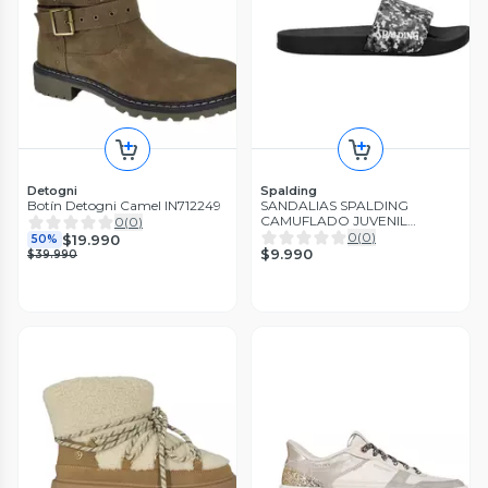
Detogni
Spalding
Botín Detogni Camel IN712249
SANDALIAS SPALDING
CAMUFLADO JUVENIL
0
(
0
)
SPCSLIN005
0
(
0
)
$19.990
50%
$9.990
$39.990