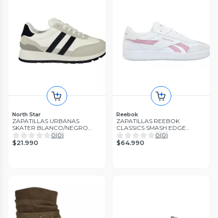
North Star
Reebok
ZAPATILLAS URBANAS
ZAPATILLAS REEBOK
SKATER BLANCO/NEGRO
CLASSICS SMASH EDGE
MUJER | 769-0231
MUJER | 100230410
0
(
0
)
0
(
0
)
$21.990
$64.990