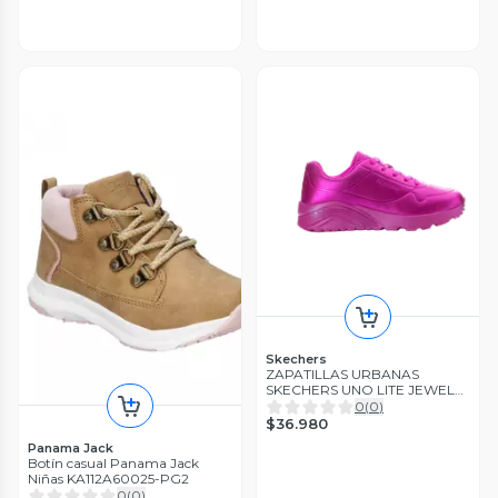
Skechers
ZAPATILLAS URBANAS
SKECHERS UNO LITE JEWEL
MODE FUCSIA INFANTIL |
0
(
0
)
310385L-FUS
$36.980
Panama Jack
Botín casual Panama Jack
Niñas KA112A60025-PG2
0
(
0
)