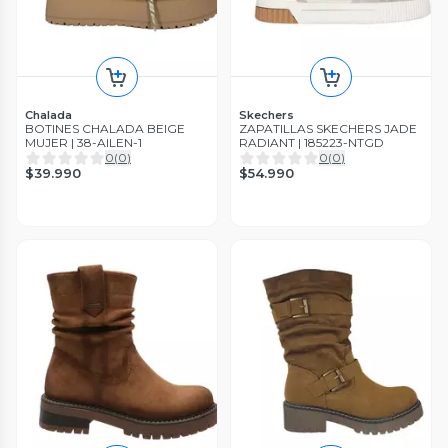
Chalada
Skechers
BOTINES CHALADA BEIGE
ZAPATILLAS SKECHERS JADE
MUJER | 38-AILEN-1
RADIANT | 185223-NTGD
0
(
0
)
0
(
0
)
$39.990
$54.990