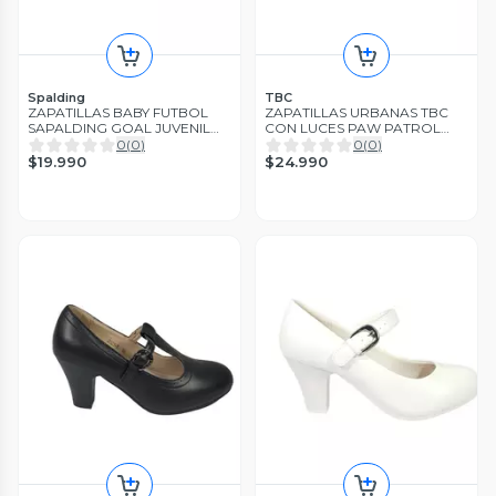
Spalding
TBC
ZAPATILLAS BABY FUTBOL
ZAPATILLAS URBANAS TBC
SAPALDING GOAL JUVENIL
CON LUCES PAW PATROL
SPCFUTN018
INFANTIL | 338011699
0
(
0
)
0
(
0
)
$19.990
$24.990