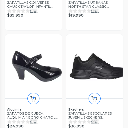
ZAPATILLAS CONVERSE
ZAPATILLAS URBANAS
CHUCK TAYLOR INFANTIL
NORTH STAR CLASSIC
3J232C-600
INFANTIL | 381-95890
0
(
0
)
0
(
0
)
$39.990
$19.990
Alquimia
Skechers
ZAPATOS DE CUECA
ZAPATILLAS ESCOLARES
ALQUIMIA NEGRO CHAROL
JUVENIL SKECHERS
MUJER | 3334-20
DYNAMATIC | 302630L-BBK
0
(
0
)
0
(
0
)
$24.990
$36.990