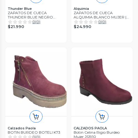
Thunder Blue
Alquimia
ZAPATOS DE CUECA
ZAPATOS DE CUECA
THUNDER BLUE NEGRO
ALQUIMIA BLANCO MUJER |
MUJER 2023-3
3334-01
0
(
0
)
0
(
0
)
$21.990
$24.990
Calzados Paola
CALZADOS PAOLA
BOTIN BURDEO BOTELI K73
Botin Celina Rigio Burdeo
Mujer JS1910
0
(
0
)