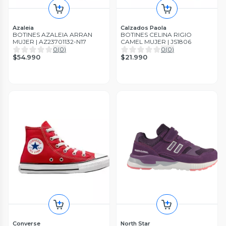
Azaleia
Calzados Paola
BOTINES AZALEIA ARRAN
BOTINES CELINA RIGIO
MUJER | AZ23701132-N17
CAMEL MUJER | JS1806
0
(
0
)
0
(
0
)
$54.990
$21.990
Converse
North Star