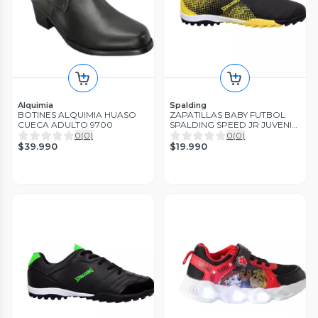
Alquimia
Spalding
BOTINES ALQUIMIA HUASO
ZAPATILLAS BABY FUTBOL
CUECA ADULTO 9700
SPALDING SPEED JR JUVENIL
SPCFUTN016
0
(
0
)
0
(
0
)
$39.990
$19.990