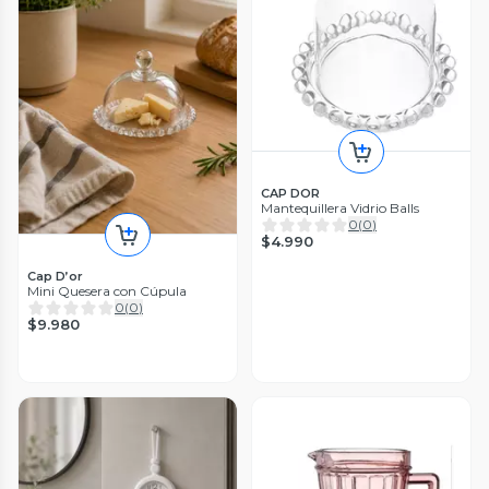
CAP DOR
Mantequillera Vidrio Balls
0
(
0
)
$4.990
Cap D’or
Mini Quesera con Cúpula
0
(
0
)
$9.980