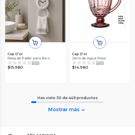
Cap D’or
Cap D’or
Reloj de Pader para Ba o
Jarro de Agua Rosa
0
(
0
)
0
(
0
)
$15.980
$14.980
Has visto
30
de
449
productos
Mostrar más