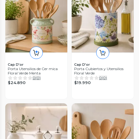
Cap D’or
Cap D’or
Porta Utensilios de Cer mica
Porta Cubiertos y Utensilios
Floral Verde Menta
Floral Verde
0
(
0
)
0
(
0
)
$24.890
$19.990