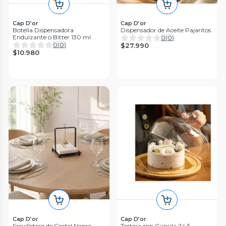
Cap D’or
Cap D’or
Botella Dispensadora
Dispensador de Aceite Pajaritos
Endulzante o Bitter 130 ml
0
(
0
)
0
(
0
)
$27.990
$10.980
Cap D’or
Cap D’or
Servilletero de Coctel Negro
Tortera con Cúpula 24,5