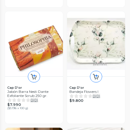
Cap D’or
Cap D’or
Jabón Barra Nesti Dante
Bandeja Flowers I
Exfoliante Scrub 250 gr.
0
(
0
)
0
(
0
)
$9.800
$7.990
(
$3.196 x 100 g
)