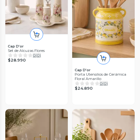
Cap D’or
Set de Alcuzas Flores
0
(
0
)
$28.990
Cap D’or
Porta Utensilios de Cerámica
Floral Amarillo
0
(
0
)
$24.890