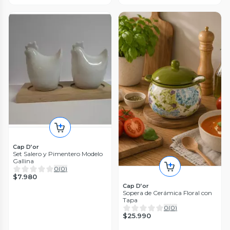
Cap D’or
Set Salero y Pimentero Modelo
Gallina
0
(
0
)
$7.980
Cap D’or
Sopera de Cerámica Floral con
Tapa
0
(
0
)
$25.990