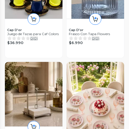
Cap D’or
Cap D’or
Juego de Tazas para Caf Colors
Frasco Con Tapa Flowers
0
(
0
)
0
(
0
)
$36.990
$6.990