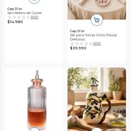
Cap D’or
Servilletero de Coctel
0
(
0
)
$14.980
Cap D’or
Set para Tortas Ocho Piezas
Delicious
0
(
0
)
$39.990