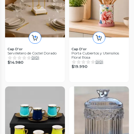
Cap D’or
Cap D’or
Servilletero de Coctel Dorado
Porta Cubiertos y Utensilios
Floral Rosa
0
(
0
)
0
(
0
)
$14.980
$19.990