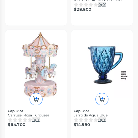
0
(
0
)
$28.800
Cap D’or
Cap D’or
Carrusel Rosa Turquesa
Jarro de Agua Blue
0
(
0
)
0
(
0
)
$64.700
$14.980