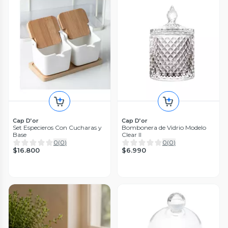
Cap D’or
Cap D’or
Set Especieros Con Cucharas y
Bombonera de Vidrio Modelo
Base
Clear II
0
(
0
)
0
(
0
)
$16.800
$6.990