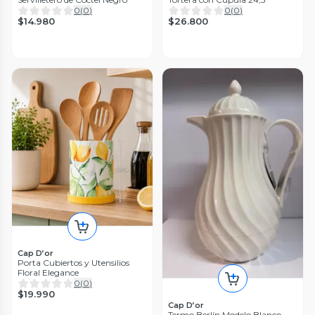
0
(
0
)
0
(
0
)
$14.980
$26.800
Cap D’or
Porta Cubiertos y Utensilios
Floral Elegance
0
(
0
)
$19.990
Cap D’or
Termo Berlín Modelo Blanco