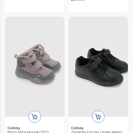
Colloky
Colloky
Botin Niña Morado 7972
Zapatilla Escolar Unisex Negra