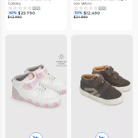
Colloky
con Velcro
0
(
0
)
0
(
0
)
$25.790
$12.490
40%
50%
$42.990
$24.990