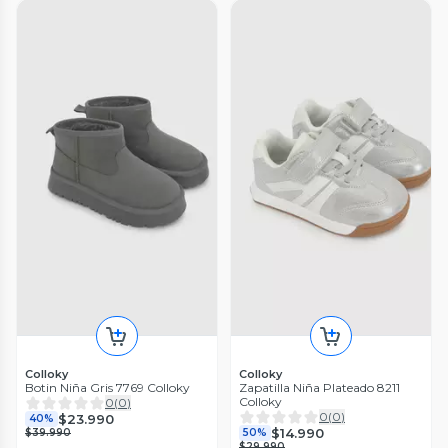
Colloky
Colloky
Botin Niña Gris 7769 Colloky
Zapatilla Niña Plateado 8211
Colloky
0
(
0
)
0
(
0
)
$23.990
40%
$14.990
$39.990
50%
$29.990