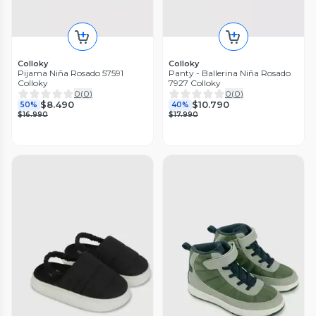
Colloky
Colloky
Pijama Niña Rosado 57591
Panty - Ballerina Niña Rosado
Colloky
7927 Colloky
0
(
0
)
0
(
0
)
$8.490
$10.790
50%
40%
$16.990
$17.990