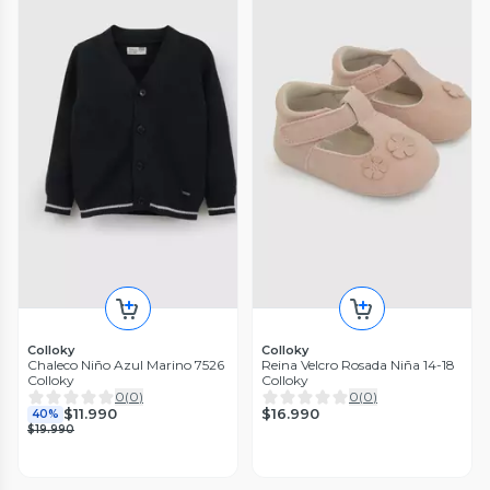
Colloky
Colloky
Chaleco Niño Azul Marino 7526
Reina Velcro Rosada Niña 14-18
Colloky
Colloky
0
(
0
)
0
(
0
)
$16.990
$11.990
40%
$19.990