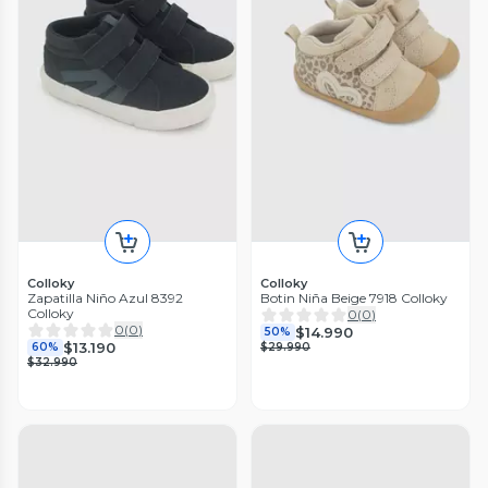
Colloky
Colloky
Zapatilla Niño Azul 8392
Botin Niña Beige 7918 Colloky
Colloky
0
(
0
)
0
(
0
)
$14.990
50%
$13.190
60%
$29.990
$32.990