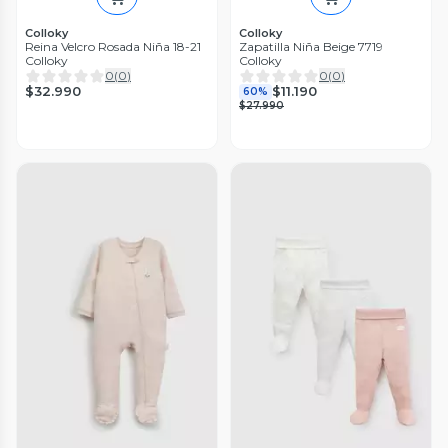
Colloky
Colloky
Reina Velcro Rosada Niña 18-21
Zapatilla Niña Beige 7719
Colloky
Colloky
0
(
0
)
0
(
0
)
$32.990
$11.190
60%
$27.990