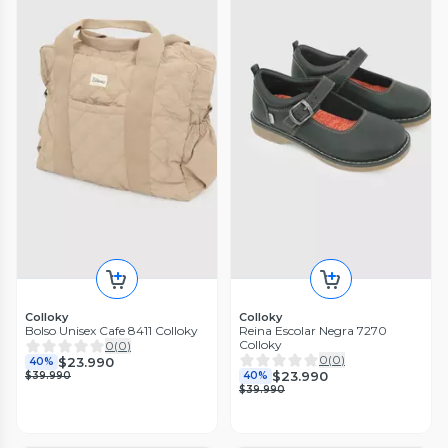
Colloky
Colloky
Bolso Unisex Cafe 8411 Colloky
Reina Escolar Negra 7270
Colloky
0
(
0
)
0
(
0
)
$23.990
40%
$23.990
$39.990
40%
$39.990