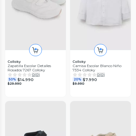
Colloky
Colloky
Zapatilla Escolar Detalles
Camisa Escolar Blanco Niño
Rosados 7267 Colloky
7334 Colloky
0
(
0
)
0
(
0
)
$14.990
$7.990
50%
20%
$29.990
$9.990