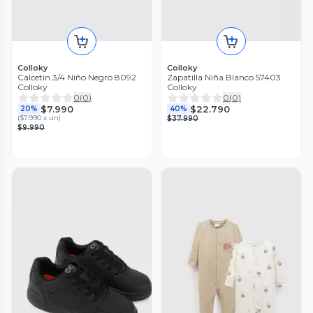
Colloky
Colloky
Calcetin 3/4 Niño Negro 8092
Zapatilla Niña Blanco 57403
Colloky
Colloky
0
(
0
)
0
(
0
)
$7.990
$22.790
20%
40%
(
$7.990 x un
)
$37.990
$9.990