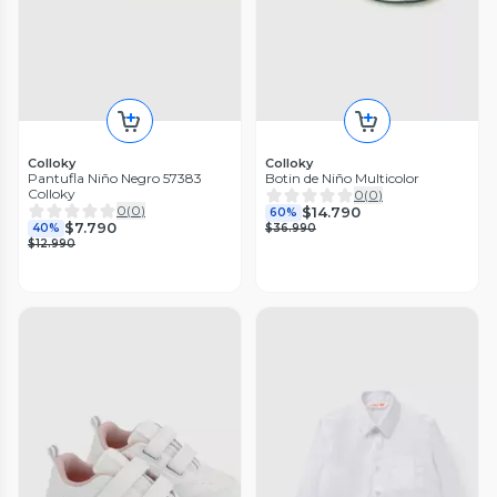
Colloky
Colloky
Pantufla Niño Negro 57383
Botin de Niño Multicolor
Colloky
0
(
0
)
0
(
0
)
$14.790
60%
$7.790
40%
$36.990
$12.990