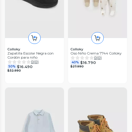
Colloky
Colloky
Zapatilla Escolar Negra con
Oso Niño Crema 7744 Colloky
Cordón para niño
0
(
0
)
0
(
0
)
$16.790
40%
$16.490
50%
$27.990
$32.990