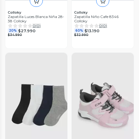
Colloky
Colloky
Zapatilla Luces Blanca Niña 28-
Zapatilla Niño Cafe 8346
38 Colloky
Colloky
0
(
0
)
0
(
0
)
$27.990
$13.190
20%
60%
$34.990
$32.990