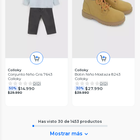
Colloky
Colloky
Conjunto Niño Gris 7643
Botin Niño Mostaza 8243
Colloky
Colloky
0
(
0
)
0
(
0
)
$14.990
$27.990
50%
30%
$29.990
$39.990
Has visto
30
de
1453
productos
Mostrar más