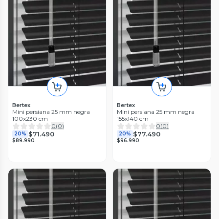
Bertex
Bertex
Mini persiana 25 mm negra
Mini persiana 25 mm negra
100x230 cm
155x140 cm
0
(
0
)
0
(
0
)
$71.490
$77.490
20%
20%
$89.990
$96.990