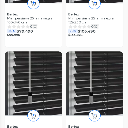
Bertex
Bertex
Mini persiana 25 mm negra
Mini persiana 25 mm negra
160x140 cm
155x230 cm
0
(
0
)
0
(
0
)
$79.490
$106.490
20%
20%
$99.990
$133.490
Bertex
Bertex