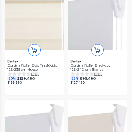
Bertex
Bertex
Cortina Roller Dúo Traslúcido
Cortina Roller Blackout
125x235 cm Hueso
125x240 cm Blanca
0
(
0
)
0
(
0
)
$159.490
$95.490
20%
25%
$199.990
$127.490