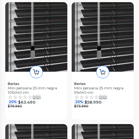
Bertex
Bertex
Mini persiana 25 mm negra
Mini persiana 25 mm negra
105x140 cm
95x140 cm
0
(
0
)
0
(
0
)
$63.490
$58.990
20%
20%
$79.990
$73.990