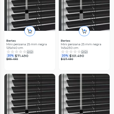
Bertex
Bertex
Mini persiana 25 mm negra
Mini persiana 25 mm negra
125x140 cm
145x230 cm
0
(
0
)
0
(
0
)
$71.490
$101.490
20%
20%
$89.490
$127.490