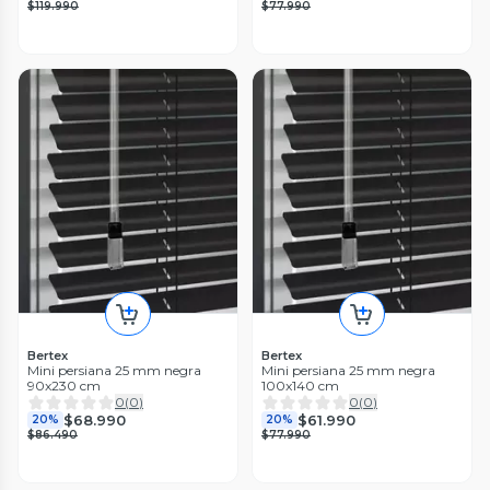
$119.990
$77.990
Bertex
Bertex
Mini persiana 25 mm negra
Mini persiana 25 mm negra
90x230 cm
100x140 cm
0
(
0
)
0
(
0
)
$68.990
$61.990
20%
20%
$86.490
$77.990