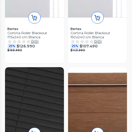
Bertex
Bertex
Cortina Roller Blackout
Cortina Roller Blackout
175x240 cm Blanca
150x240 cm Blanca
0
(
0
)
0
(
0
)
$126.990
$107.490
25%
25%
$169.990
$143.990