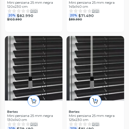
Mini persiana 25 mm negra
Mini persiana 25 mm negra
120x230 cm
145x140 cm
0
(
0
)
0
(
0
)
$82.990
$71.490
20%
20%
$103.990
$89.990
Bertex
Bertex
Mini persiana 25 mm negra
Mini persiana 25 mm negra
130x140 cm
125x230 cm
0
(
0
)
0
(
0
)
$79.490
$91.490
20%
20%