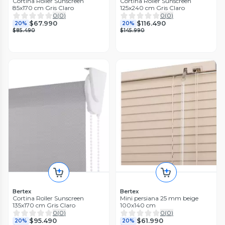
Cortina Roller Sunscreen
Cortina Roller Sunscreen
85x170 cm Gris Claro
125x240 cm Gris Claro
0
(
0
)
0
(
0
)
$67.990
$116.490
20%
20%
$85.490
$145.990
Bertex
Bertex
Cortina Roller Sunscreen
Mini persiana 25 mm beige
135x170 cm Gris Claro
100x140 cm
0
(
0
)
0
(
0
)
$95.490
$61.990
20%
20%