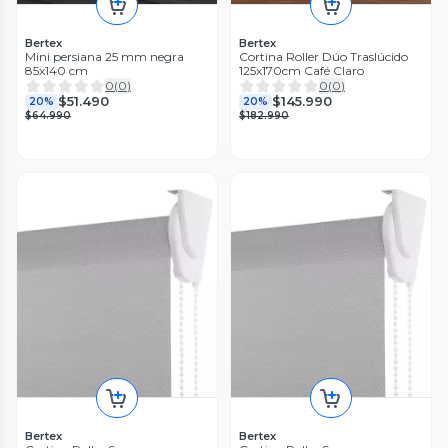
Bertex
Bertex
Mini persiana 25 mm negra
Cortina Roller Dúo Traslúcido
85x140 cm
125x170cm Café Claro
0
(
0
)
0
(
0
)
$51.490
$145.990
20%
20%
$64.990
$182.990
Bertex
Bertex