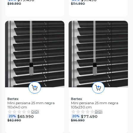
$99.990
$114.990
Bertex
Bertex
Mini persiana 25 mm negra
Mini persiana 25 mm negra
110x140 cm
105x230 cm
0
(
0
)
0
(
0
)
$65.990
$77.490
20%
20%
$82.990
$96.990