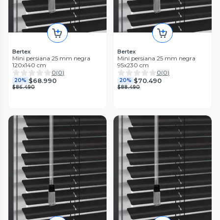
Bertex
Bertex
Mini persiana 25 mm negra
Mini persiana 25 mm negra
120x140 cm
95x230 cm
0
(
0
)
0
(
0
)
$68.990
$70.490
20%
20%
$86.490
$88.490