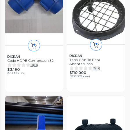
DICRAN
DICRAN
Tapa Y Anillo Para
Codo HDPE Compresion 32
Alcantarillado
0
(
0
)
0
(
0
)
$3.190
$110.000
(
$3.190 x un
)
(
$110.000 x un
)