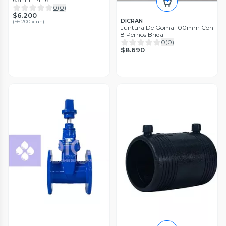
0
(
0
)
$6.200
DICRAN
(
$6.200 x un
)
Juntura De Goma 100mm Con
8 Pernos Brida
0
(
0
)
$8.690