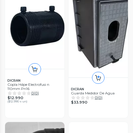
DICRAN
Copla Hdpe Electrofusi n
110mm Pn16
DICRAN
0
(
0
)
Guarda Medidor De Agua
$12.990
0
(
0
)
(
$12.990 x un
)
$33.990