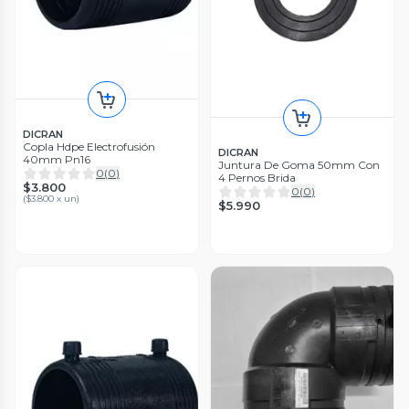
DICRAN
Copla Hdpe Electrofusión
DICRAN
40mm Pn16
Juntura De Goma 50mm Con
0
(
0
)
4 Pernos Brida
$3.800
0
(
0
)
(
$3.800 x un
)
$5.990