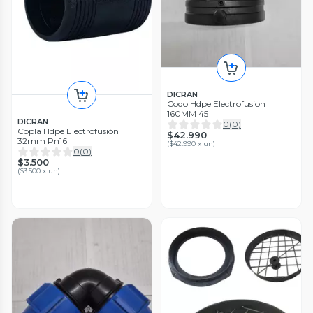
DICRAN
Codo Hdpe Electrofusion
160MM 45
DICRAN
0
(
0
)
Copla Hdpe Electrofusión
$42.990
32mm Pn16
(
$42.990 x un
)
0
(
0
)
$3.500
(
$3.500 x un
)