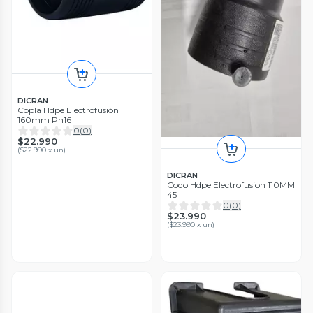
DICRAN
Copla Hdpe Electrofusión
160mm Pn16
0
(
0
)
$22.990
(
$22.990 x un
)
DICRAN
Codo Hdpe Electrofusion 110MM
45
0
(
0
)
$23.990
(
$23.990 x un
)