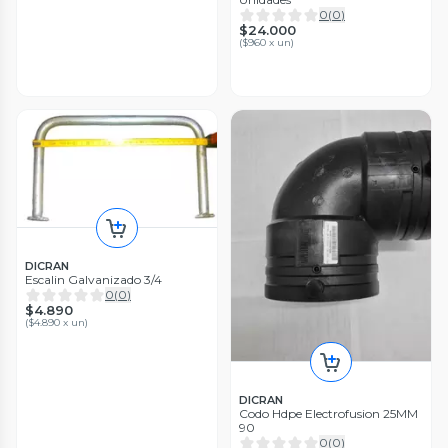
0
(
0
)
$24.000
(
$960 x un
)
DICRAN
Escalin Galvanizado 3/4
0
(
0
)
$4.890
(
$4.890 x un
)
DICRAN
Codo Hdpe Electrofusion 25MM
90
0
(
0
)