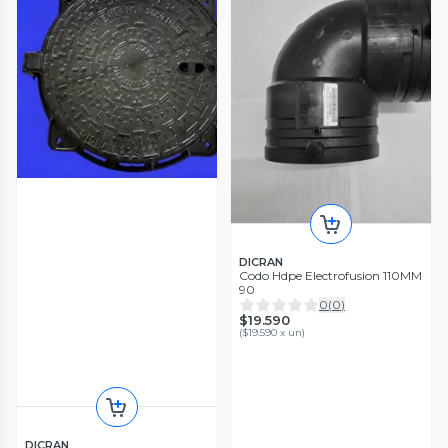
DICRAN
Codo Hdpe Electrofusion 110MM
90
0
(
0
)
$19.590
(
$19.590 x un
)
DICRAN