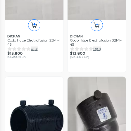
DICRAN
DICRAN
Codo Hdpe Electrofusion 25MM
Codo Hdpe Electrofusion 32MM
45
45
0
(
0
)
0
(
0
)
$13.800
$13.800
(
$13.800 x un
)
(
$13.800 x un
)