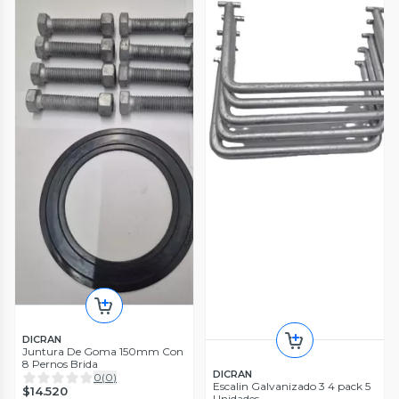
DICRAN
Juntura De Goma 150mm Con
8 Pernos Brida
DICRAN
0
(
0
)
Escalin Galvanizado 3 4 pack 5
$14.520
Unidades