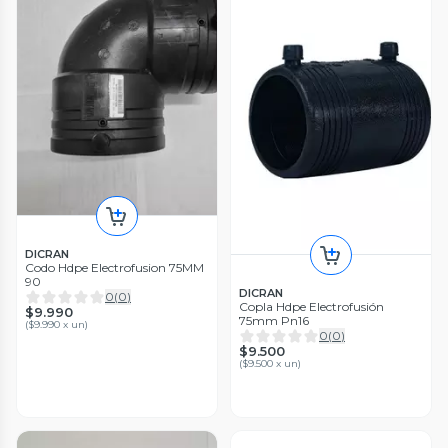
DICRAN
Codo Hdpe Electrofusion 75MM
90
DICRAN
0
(
0
)
Copla Hdpe Electrofusión
$9.990
75mm Pn16
(
$9.990 x un
)
0
(
0
)
$9.500
(
$9.500 x un
)