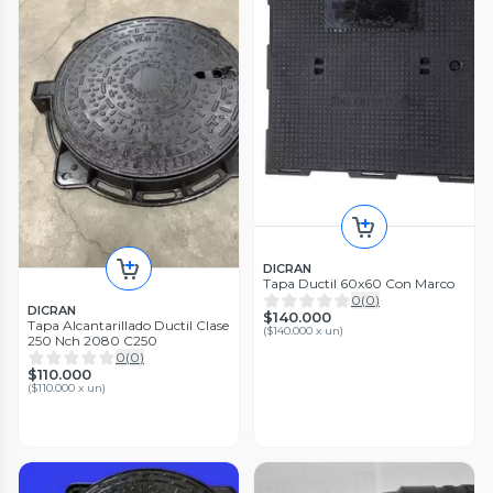
DICRAN
Tapa Ductil 60x60 Con Marco
0
(
0
)
DICRAN
$140.000
Tapa Alcantarillado Ductil Clase
(
$140.000 x un
)
250 Nch 2080 C250
0
(
0
)
$110.000
(
$110.000 x un
)