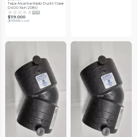
Tapa Alcantarillado Ductil Clase
D400 Nch 2080
0
(
0
)
$119.000
(
$119.000 x un
)