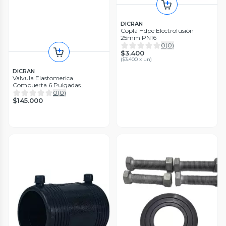
DICRAN
Copla Hdpe Electrofusión
25mm PN16
0
(
0
)
$3.400
(
$3.400 x un
)
DICRAN
Valvula Elastomerica
Compuerta 6 Pulgadas
(150mm)
0
(
0
)
$145.000