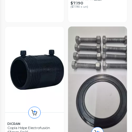
$7.190
(
$7.190 x un
)
DICRAN
Copla Hdpe Electrofusión
63mm Pn16