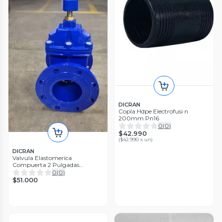
DICRAN
Copla Hdpe Electrofusi n
200mm Pn16
0
(
0
)
$42.990
(
$42.990 x un
)
DICRAN
Valvula Elastomerica
Compuerta 2 Pulgadas
(50mm)
0
(
0
)
$51.000