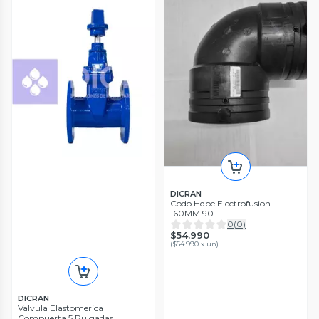
DICRAN
Codo Hdpe Electrofusion
160MM 90
0
(
0
)
$54.990
(
$54.990 x un
)
DICRAN
Valvula Elastomerica
Compuerta 5 Pulgadas