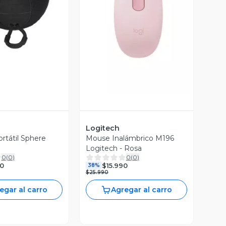
ista Previa
Vista Previa
Logitech
rtátil Sphere
Mouse Inalámbrico M196
Logitech - Rosa
0
(
0
)
0
(
0
)
0
$15.990
38%
$25.990
egar al carro
Agregar al carro