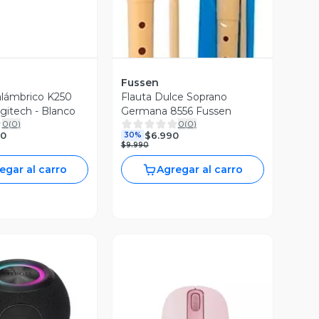
Vista Previa
Fussen
alámbrico K250
Flauta Dulce Soprano
gitech - Blanco
Germana 8556 Fussen
0
(
0
)
0
(
0
)
90
$6.990
30%
$9.990
egar al carro
Agregar al carro