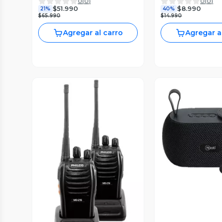
0
(
0
)
0
(
0
)
$51.990
$8.990
21%
40%
$65.990
$14.990
Agregar al carro
Agregar a
Vista P
Vista Previa