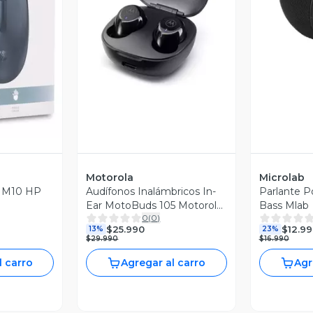
V
Vista Previa
revia
Motorola
Microlab
o M10 HP
Audífonos Inalámbricos In-
Parlante Po
Ear MotoBuds 105 Motorola
Bass Mlab
0
(
0
)
- Negro
$25.990
$12.99
13%
23%
$29.990
$16.990
l carro
Agregar al carro
Agr