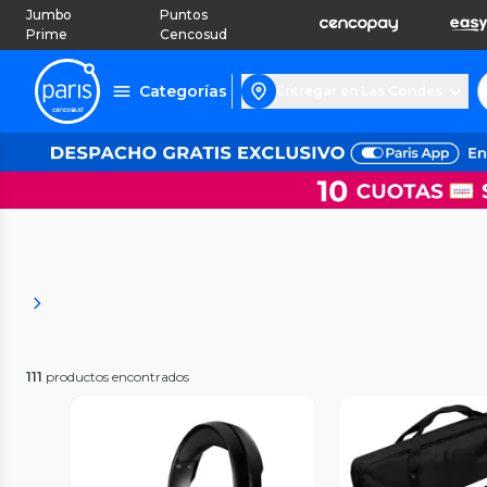
Jumbo
Puntos
Prime
Cencosud
Categorías
Entregar en Las Condes
111
productos encontrados