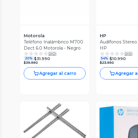
Motorola
HP
Teléfono Inalámbrico M700
Audífonos Stere
Dect 6.0 Motorola - Negro
HP
0
(
0
)
0
(
0
)
$31.990
$10.990
20%
54%
$39.990
$23.990
Agregar al carro
Agregar a
Vista Previa