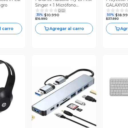
egro
Singer + 1 Micrófono
GALAXY001 
0
(
0
)
Inalámbrico Mlab - Blanco
$10.990
$18.99
35%
50%
$16.990
$37.990
l carro
Agregar al carro
Agr
revia
V
Vista Previa