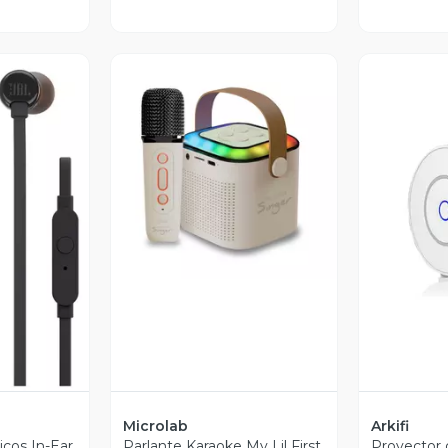
Vista Previa
V
revia
Microlab
Arkifi
icos In-Ear
Parlante Karaoke My Lil First
Proyector 