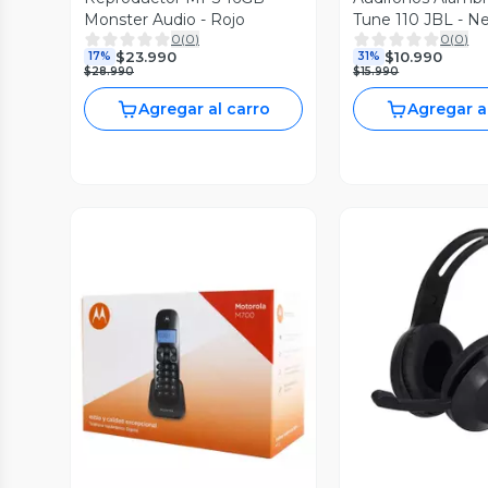
Monster Audio - Rojo
Tune 110 JBL - N
0
(
0
)
0
(
0
)
$23.990
$10.990
17%
31%
$28.990
$15.990
Agregar al carro
Agregar a
Vista P
Vista Previa