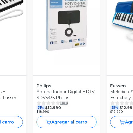
revia
Vista Previa
V
Philips
Fussen
s +
Antena Indoor Digital HDTV
Melódica 3
la Fussen
SDV5335 Philips
Estuche y 
0
(
0
)
Azul
$12.990
$12.99
31%
35%
$18.990
$19.990
l carro
Agregar al carro
Agr