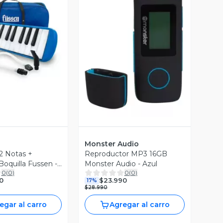
ista Previa
Vista Previa
Monster Audio
2 Notas +
Reproductor MP3 16GB
Boquilla Fussen -
Monster Audio - Azul
0
(
0
)
0
(
0
)
0
$23.990
17%
$28.990
egar al carro
Agregar al carro