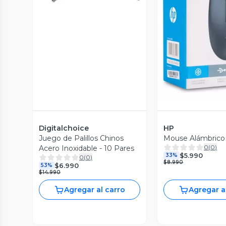
Vista P
Digitalchoice
HP
Juego de Palillos Chinos
Mouse Alámbric
0
(
0
)
Acero Inoxidable - 10 Pares
$5.990
33%
0
(
0
)
$8.990
$6.990
53%
$14.990
Agregar al carro
Agregar a