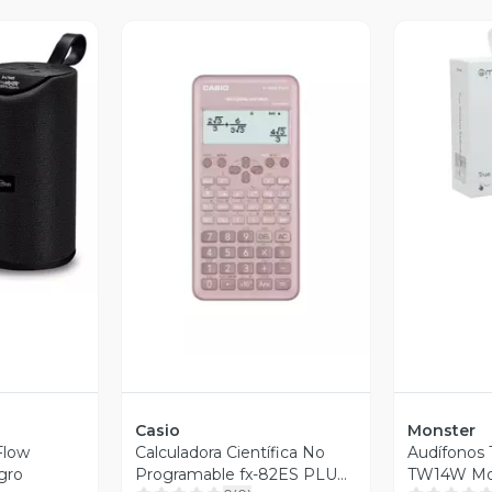
V
revia
Vista Previa
Casio
Monster
Flow
Calculadora Científica No
Audífonos 
gro
Programable fx-82ES PLUS
TW14W Mo