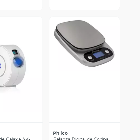
Vista Previa
ista Previa
Philco
de Galaxia AK-
Balanza Digital de Cocina