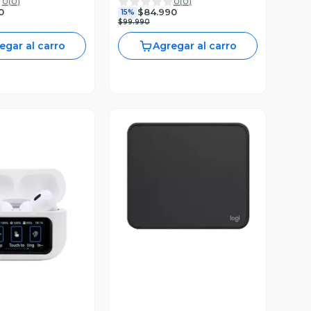
0
(
0
)
0
(
0
)
Baseus
0
$84.990
15%
$99.990
egar al carro
Agregar al carro
Vista Previa
ista Previa