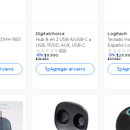
Digitalchoice
Logitech
o DHH-1601
Hub 8 en 2 USB-A/USB-C a
Teclado In
USB, TF/SD, AUX, USB-C
Español Lo
0
(
0
)
$9.990
$29.9
61%
21%
$25.990
$37.990
l carro
Agregar al carro
Agr