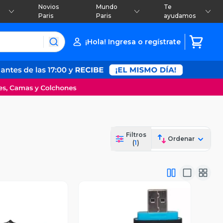
Novios
Mundo
Te
Paris
Paris
ayudamos
¡Hola! Ingresa o regístrate
Filtros
Ordenar
(
1
)