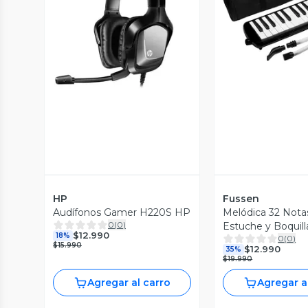
Vista P
Vista Previa
HP
Fussen
Audífonos Gamer H220S HP
Melódica 32 Nota
0
(
0
)
Estuche y Boquil
$12.990
18%
0
(
0
)
$15.990
$12.990
35%
$19.990
Agregar al carro
Agregar a