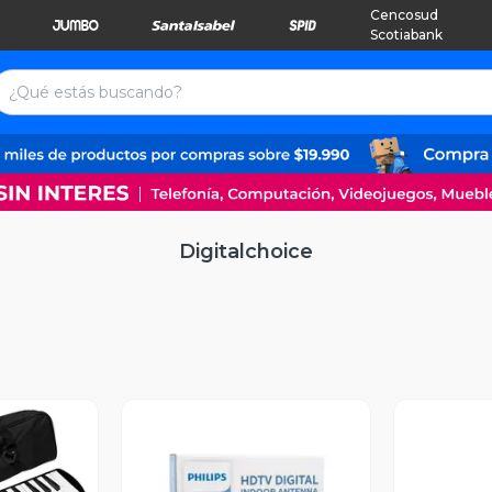
Cencosud
Scotiabank
Digitalchoice