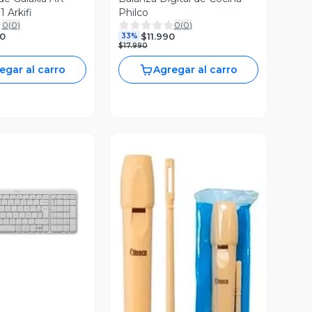
Arkifi
Philco
0
(
0
)
0
(
0
)
0
$11.990
33%
$17.990
egar al carro
Agregar al carro
ista Previa