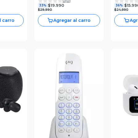
0
(
0
)
Casio
$19.990
$15.99
33%
36%
$29.990
$24.990
l carro
Agregar al carro
Agr
revia
V
Vista Previa