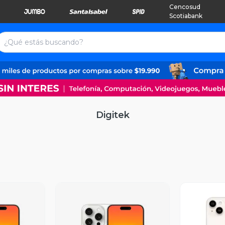
Cencosud
Scotiabank
Digitek