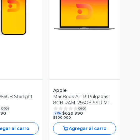
ista Previa
Vista Previa
Apple
256GB Starlight
MacBook Air 13 Pulgadas
8GB RAM, 256GB SSD M1
0
(
0
)
0
(
0
)
Reacondicionado
990
$629.990
21%
$800.000
egar al carro
Agregar al carro