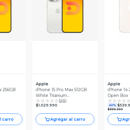
revia
Vista Previa
V
Apple
Apple
ax 256GB
iPhone 15 Pro Max 512GB
iPhone 14 
White Titanium
Open Box
0
(
0
)
Reacondicionado
$1.029.990
$539.
40%
$899.990
l carro
Agregar al carro
Agr