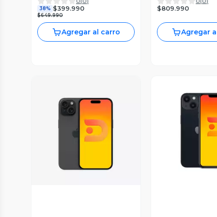
0
(
0
)
0
(
0
)
Reacondicionado
$809.990
$399.990
38%
$649.990
Agregar al carro
Agregar a
Vista Previa
Vista P