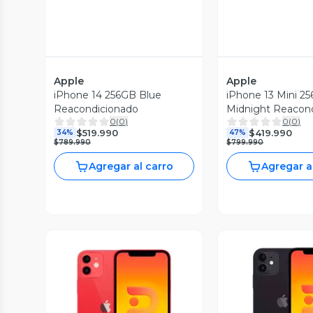
Apple
Apple
iPhone 14 256GB Blue
iPhone 13 Mini 2
Reacondicionado
Midnight Reacon
0
(
0
)
0
(
0
)
$519.990
$419.990
34%
47%
$789.990
$799.990
Agregar al carro
Agregar a