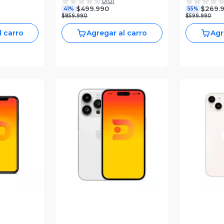
0
(
0
)
Reacondicionado
$499.990
$269.
41%
55%
$859.990
$599.990
l carro
Agregar al carro
Agr
revia
Vista Previa
V