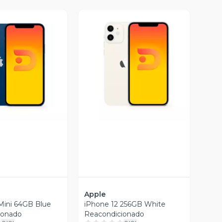
ista Previa
Vista Previa
Apple
Mini 64GB Blue
iPhone 12 256GB White
ionado
Reacondicionado