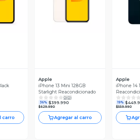
revia
Vista Previa
V
Apple
Apple
lack
iPhone 13 Mini 128GB
iPhone 14
Starlight Reacondicionado
Reacondic
0
(
0
)
$399.990
$449.
36%
19%
$629.990
$559.990
l carro
Agregar al carro
Agr