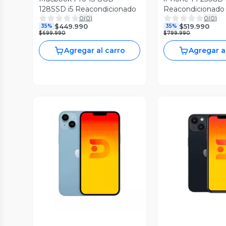
128SSD i5 Reacondicionado
Reacondicionado
0
(
0
)
0
(
0
)
$449.990
$519.990
35%
35%
$699.990
$799.990
Agregar al carro
Agregar a
Vista Previa
Vista P