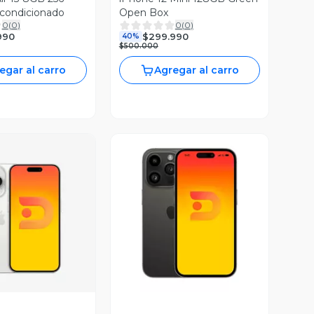
condicionado
Open Box
0
(
0
)
0
(
0
)
990
$299.990
40%
$500.000
egar al carro
Agregar al carro
ista Previa
Vista Previa