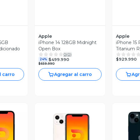
Apple
Apple
56GB
iPhone 14 128GB Midnight
iPhone 15 
dicionado
Open Box
Titanium 
0
(
0
)
$929.990
$499.990
24%
$659.990
l carro
Agregar al carro
Agr