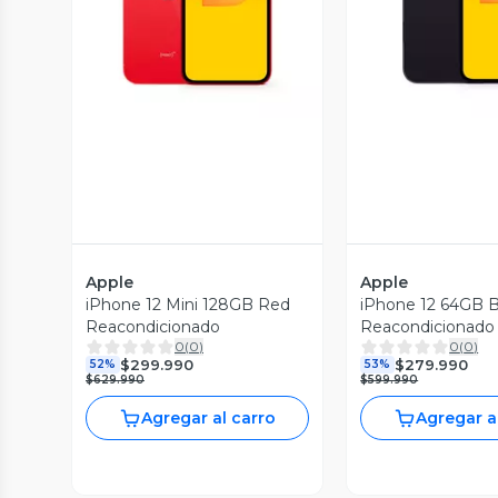
Vista Previa
Vista P
Apple
Apple
iPhone 12 Mini 128GB Red
iPhone 12 64GB B
Reacondicionado
Reacondicionado
0
(
0
)
0
(
0
)
$299.990
$279.990
52%
53%
$629.990
$599.990
Agregar al carro
Agregar a