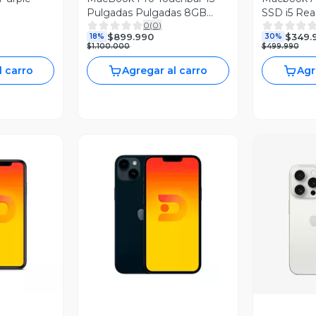
Pulgadas Pulgadas 8GB
SSD i5 Rea
0
(
0
)
RAM, 256 SSD M2
$899.990
$349.
18%
30%
Reacondicionado
$1.100.000
$499.990
l carro
Agregar al carro
Agr
revia
Vista Previa
V