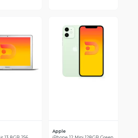
ista Previa
Vista Previa
Apple
r 13 8GB 256
iPhone 12 Mini 128GB Green