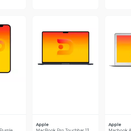
revia
Vista Previa
V
Apple
Apple
Purple
MacBook Pro Touchbar 13
Macbook Ai