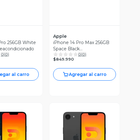
Apple
Pro 256GB White
iPhone 14 Pro Max 256GB
Reacondicionado
Space Black
0
(
0
)
0
(
0
)
Reacondicionado
$849.990
egar al carro
Agregar al carro