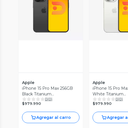
Vista Previa
Vista P
Apple
Apple
iPhone 15 Pro Max 256GB
iPhone 15 Pro M
Black Titanium
White Titanium
0
(
0
)
0
(
0
)
Reacondicionado
Reacondicionado
$979.990
$979.990
Agregar al carro
Agregar a