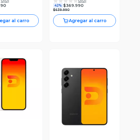
0
(
0
)
0
(
0
)
990
$369.990
42%
$639.990
egar al carro
Agregar al carro
ista Previa
Vista Previa