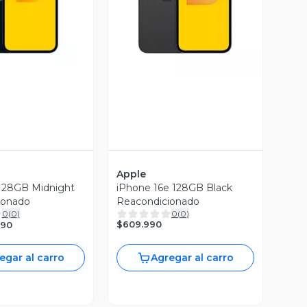
ista Previa
Vista Previa
Apple
 128GB Midnight
iPhone 16e 128GB Black
ionado
Reacondicionado
0
(
0
)
0
(
0
)
$609.990
990
egar al carro
Agregar al carro