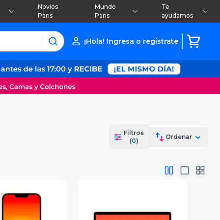
Novios
Mundo
Te
Paris
Paris
ayudamos
¡Hola! Ingresa o regístrate
Filtros
Ordenar
(
0
)