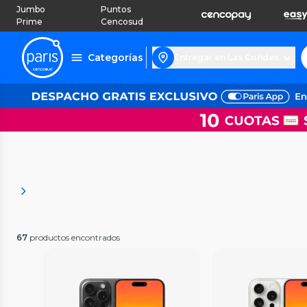
Jumbo
Puntos
Prime
Cencosud
Categorías
Entregar en Las Condes
67
productos encontrados