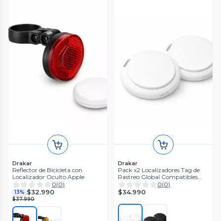
Drakar
Drakar
Reflector de Bicicleta con
Pack x2 Localizadores Tag de
Localizador Oculto Apple
Rastreo Global Compatibles
con Apple
0
(
0
)
0
(
0
)
$34.990
$32.990
13%
$37.990