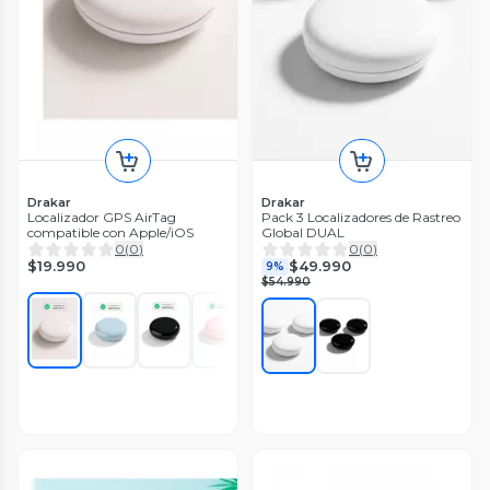
Drakar
Drakar
Localizador GPS AirTag
Pack 3 Localizadores de Rastreo
compatible con Apple/iOS
Global DUAL
0
(
0
)
0
(
0
)
$19.990
$49.990
9%
$54.990