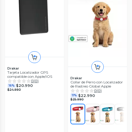
Drakar
Tarjeta Localizador GPS
compatible con Apple/iOS
Drakar
0
(
0
)
Collar de Perro con Localizador
$20.990
16%
de Rastreo Global Apple
$24.990
0
(
0
)
$22.990
11%
$25.990