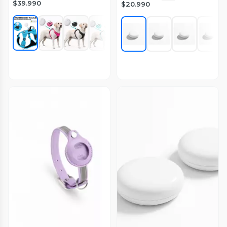
$39.990
$20.990