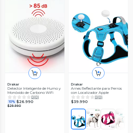
Drakar
Drakar
Detector Inteligente de Humo y
Arnes Reflectante para Perros
Monóxido de Carbono WiFi
con Localizador Apple
0
(
0
)
0
(
0
)
$39.990
$26.990
10%
$29.990