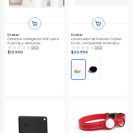
Drakar
Drakar
Detector Inteligente WiFi para
Localizador de Rastreo Global
Puertas y Ventanas
DUAL compatible Android y
Apple
0
(
0
)
0
(
0
)
$13.990
$20.990