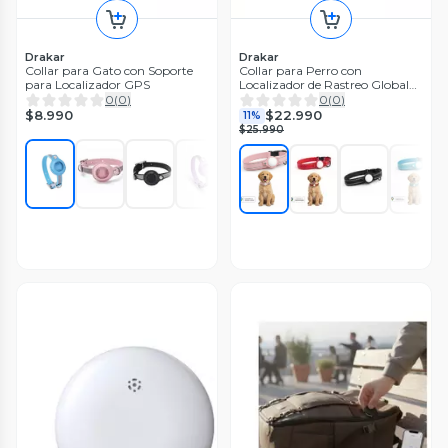
Drakar
Drakar
Collar para Gato con Soporte
Collar para Perro con
para Localizador GPS
Localizador de Rastreo Global
Android
0
(
0
)
0
(
0
)
$8.990
$22.990
11%
$25.990