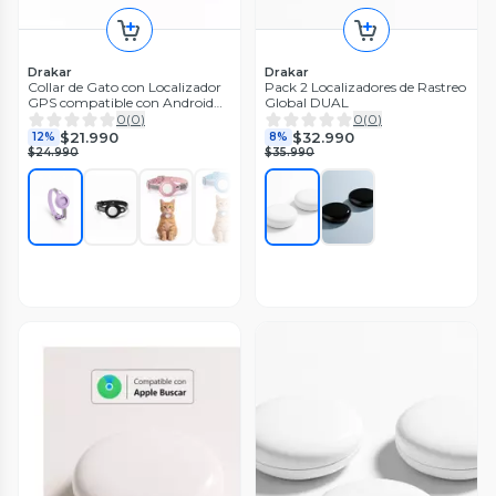
Drakar
Drakar
Collar de Gato con Localizador
Pack 2 Localizadores de Rastreo
GPS compatible con Android
Global DUAL
Seguridad para tu Mascota
0
(
0
)
0
(
0
)
$21.990
$32.990
12%
8%
$24.990
$35.990