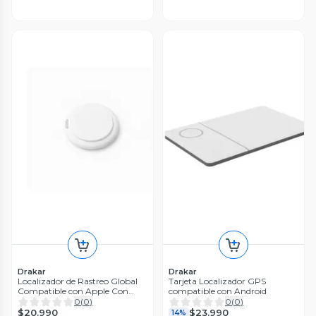
Drakar
Drakar
Localizador de Rastreo Global
Tarjeta Localizador GPS
Compatible con Apple Con
compatible con Android
Funda Llavero
0
(
0
)
0
(
0
)
$20.990
$23.990
14%