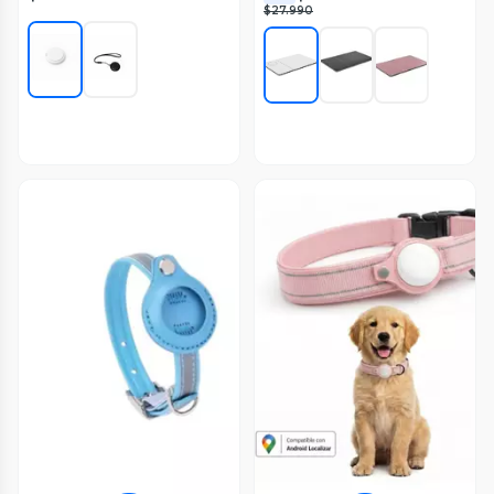
$27.990