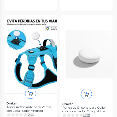
Drakar
Drakar
Arnes Reflectante para Perros
Funda de Silicona para Collar
con Localizador Android
con Localizador Compatible
0
(
0
)
con Apple
0
(
0
)