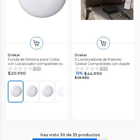
Drakar
Drakar
Funda de Silicona para Collar
3 Localizadores de Rastreo
con Localizador compatible con
Global Compatibles con Apple
Android
0
(
0
)
0
(
0
)
$20.990
$44.990
10%
$49.990
Has visto
30
de
35
productos