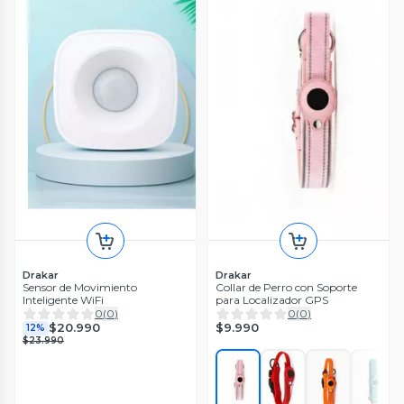
Drakar
Drakar
Sensor de Movimiento
Collar de Perro con Soporte
Inteligente WiFi
para Localizador GPS
0
(
0
)
0
(
0
)
$9.990
$20.990
12%
$23.990