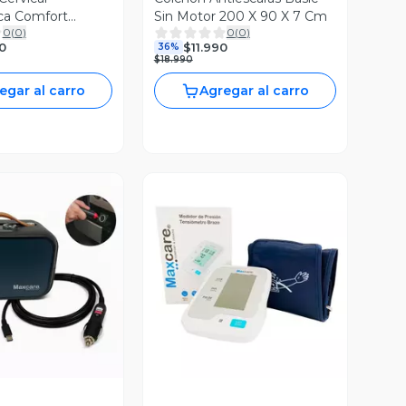
ica Comfort
Sin Motor 200 X 90 X 7 Cm
0
(
0
)
0
(
0
)
8
0
$11.990
36%
$18.990
egar al carro
Agregar al carro
ista Previa
Vista Previa