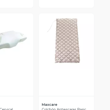
ista Previa
Vista Previa
Maxcare
ervical
Colchón Antiescaras Basic