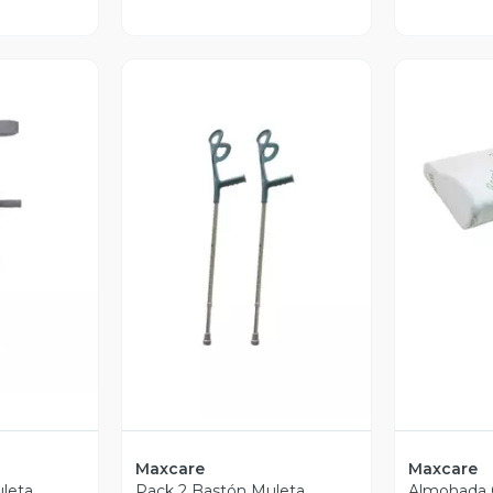
V
revia
Vista Previa
Maxcare
Maxcare
leta
Pack 2 Bastón Muleta
Almohada C