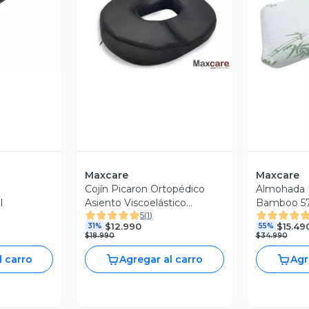
revia
Vista Previa
V
Maxcare
Maxcare
Cojín Picaron Ortopédico
Almohada L
l
Asiento Viscoelástico
Bamboo 5
5
(
1
)
44x35x7
$12.990
$15.49
31%
55%
$18.990
$34.990
l carro
Agregar al carro
Agr