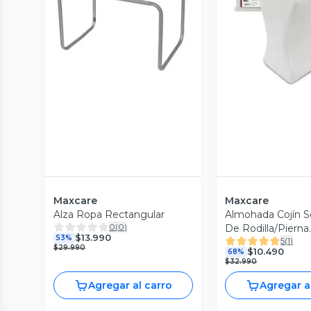
Vista Previa
Vista P
Maxcare
Maxcare
Alza Ropa Rectangular
Almohada Cojín S
0
(
0
)
De Rodilla/Pierna
$13.990
53%
5
(
1
)
Viscoelastico
$29.990
$10.490
68%
$32.990
Agregar al carro
Agregar a