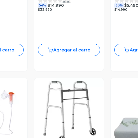
0
(
0
)
$14.990
$5.49
54%
63%
$32.990
$14.990
l carro
Agregar al carro
Agr
revia
Vista Previa
V