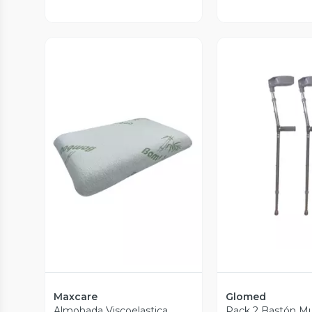
Vista P
Vista Previa
Maxcare
Glomed
Almohada Viscoelastica
Pack 2 Bastón Mu