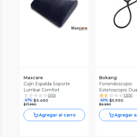
Vista Previa
Vista P
Maxcare
Bokang
Cojín Espalda Soporte
Fonendoscopio
Lumbar Comfort
Estetoscopio Dua
0
(
0
)
1.3
(
3
)
$9.490
$5.990
47%
40%
$17.990
$9.990
Agregar al carro
Agregar a