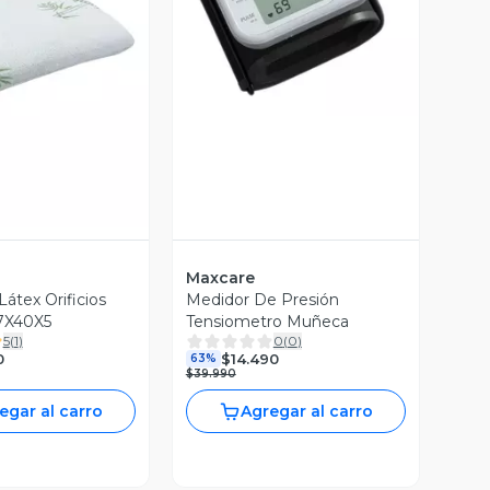
Vista Previa
ista Previa
Maxcare
átex Orificios
Medidor De Presión
7X40X5
Tensiometro Muñeca
5
(
1
)
0
(
0
)
0
$14.490
63%
$39.990
egar al carro
Agregar al carro