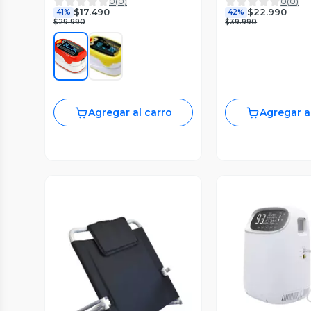
0
(
0
)
0
(
0
)
Infantil Niño
60x38x12/8
$17.490
$22.990
41%
42%
$29.990
$39.990
Agregar al carro
Agregar a
Vista P
Vista Previa