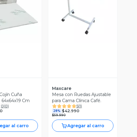
ista Previa
Vista Previa
Maxcare
Cojín Cuña
Mesa con Ruedas Ajustable
a 64x64x19 Cm
para Cama Clínica Café.
0
(
0
)
5
(
1
)
0
$42.990
28%
$59.990
egar al carro
Agregar al carro