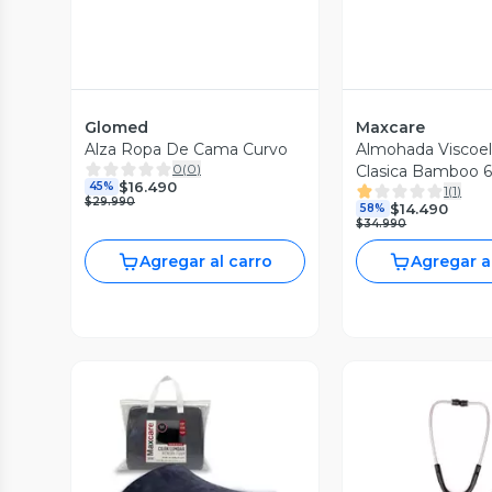
Glomed
Maxcare
Alza Ropa De Cama Curvo
Almohada Viscoel
0
(
0
)
Clasica Bamboo 
$16.490
45%
1
(
1
)
$29.990
$14.490
58%
$34.990
Agregar al carro
Agregar a