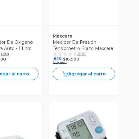
Maxcare
dor De Oxigeno
Medidor De Presión
a Auto - 1 Litro
Tensiómetro Brazo Maxcare
0
(
0
)
0
(
0
)
990
$16.990
64%
$47.990
egar al carro
Agregar al carro