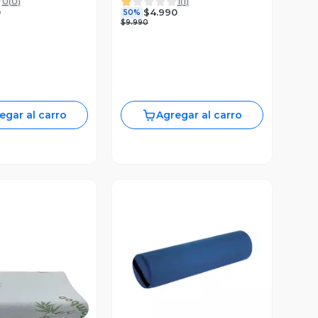
0
(
0
)
1
(
1
)
0
$4.990
50%
$9.990
egar al carro
Agregar al carro
Vista Previa
ista Previa