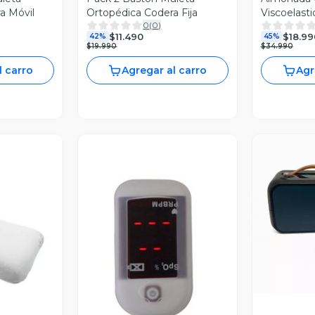
a Móvil
Ortopédica Codera Fija
Viscoelast
0
(
0
)
60x38x12/
$11.490
$18.99
42%
45%
$19.990
$34.990
l carro
Agregar al carro
Agr
V
revia
Vista Previa