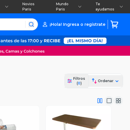
Novios
Mundo
Te
Paris
Paris
ayudamos
¡Hola! Ingresa o regístrate
Filtros
Ordenar
(
0
)