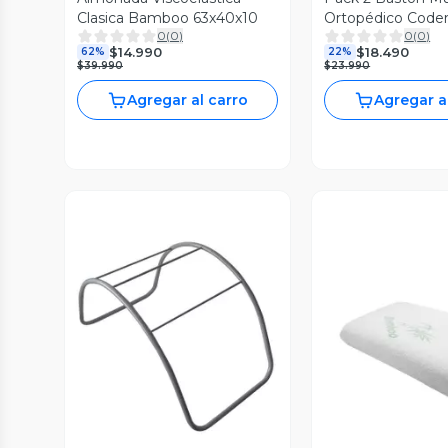
Clasica Bamboo 63x40x10
Ortopédico Coder
0
(
0
)
0
(
0
)
$14.990
$18.490
62%
22%
$39.990
$23.990
Agregar al carro
Agregar a
Vista Previa
Vista P