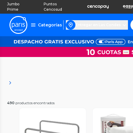
Jumbo
Puntos
Prime
Cencosud
Categorías
Entregar en Las Condes
490
productos encontrados