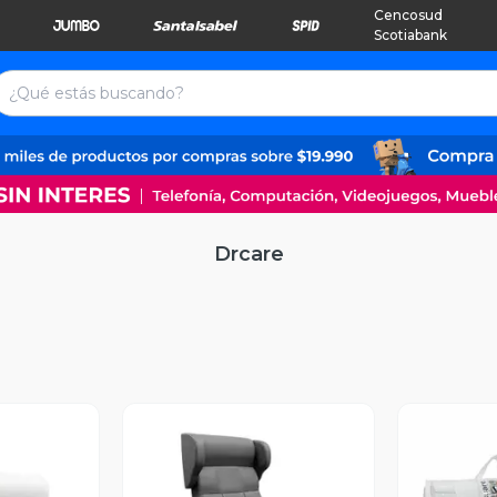
Cencosud
Scotiabank
Drcare