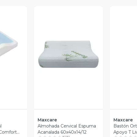
V
revia
Vista Previa
Maxcare
Maxcare
l
Almohada Cervical Espuma
Bastón Or
 Comfort
Acanalada 60x40x14/12
Apoyo T Li