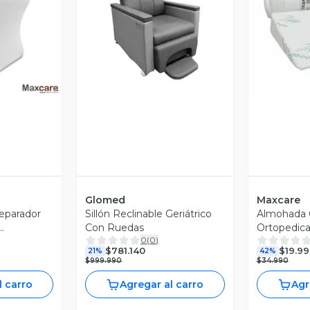
revia
Vista Previa
V
Glomed
Maxcare
eparador
Sillón Reclinable Geriátrico
Almohada 
Con Ruedas
Ortopedic
0
(
0
)
$781.140
$19.99
21%
42%
$999.990
$34.990
l carro
Agregar al carro
Agr