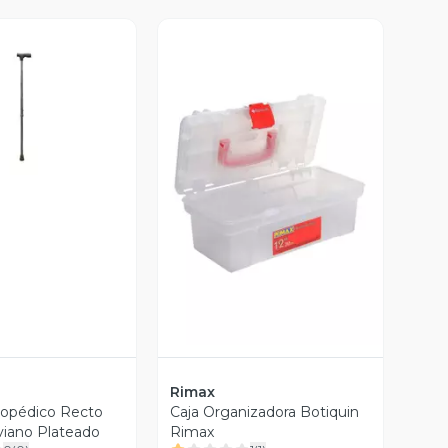
ista Previa
Vista Previa
Rimax
topédico Recto
Caja Organizadora Botiquin
viano Plateado
Rimax